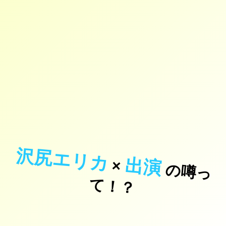
沢尻エリカ
出演
×
の
噂
っ
！
て
？