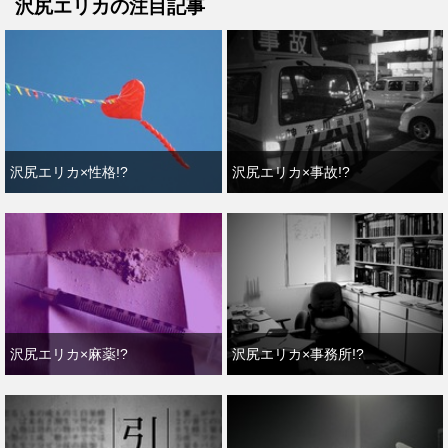
沢尻エリカの注目記事
沢尻エリカ×性格!?
沢尻エリカ×事故!?
沢尻エリカ×麻薬!?
沢尻エリカ×事務所!?