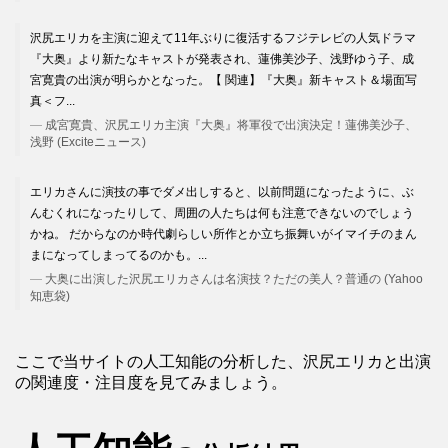
沢尻エリカを主演に迎えて11年ぶりに復活するフジテレビの人気ドラマ
『大奥』より新たなキャストが発表され、蓮佛美沙子、浅野ゆう子、成
宮寛貴の出演が明らかとなった。【 関連】『大奥』新キャスト＆場面写
真＜フ...
成宮寛貴、沢尻エリカ主演『大奥』将軍役で出演決定！蓮佛美沙子、
浅野 (Exciteニュース)
エリカさんに演技の事でダメ出しすると、以前問題になったように、ぶ
んむくれになったりして、周囲の人たちは何も注意できないのでしょう
かね。 だからなのか時代劇らしい所作とか立ち振舞いがイマイチのまん
まになってしまってるのかも。...
大奥に出演した沢尻エリカさんは名演技？ただの美人？普通の (Yahoo
知恵袋)
ここで当サイトの人工知能の分析した、沢尻エリカと出演
の関連度・注目度を見てみましょう。