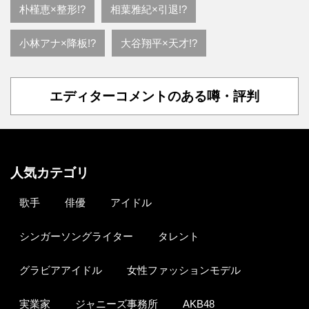
朴槿恵×整形!?
相葉雅紀×引退!?
小林アナ×降板!?
大谷翔平×天才!?
エディターコメントのある噂・評判
人気カテゴリ
歌手
俳優
アイドル
シンガーソングライター
タレント
グラビアアイドル
女性ファッションモデル
実業家
ジャニーズ事務所
AKB48