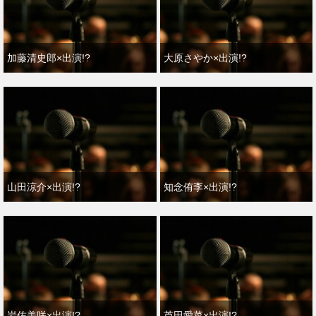
加藤清史郎×出演!?
大原さやか×出演!?
山田涼介×出演!?
知念侑李×出演!?
岩佐美咲×出演!?
芦田愛菜×出演!?