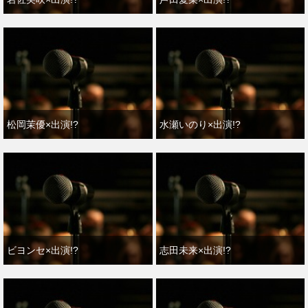
松岡茉優×出演!?
水瀬いのり×出演!?
ビヨンセ×出演!?
志田未来×出演!?