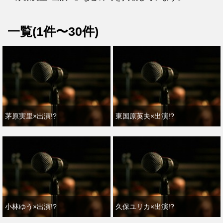
一覧(1件〜30件)
茅原実里×出演!?
東国原英夫×出演!?
小林ゆう×出演!?
久保ユリカ×出演!?