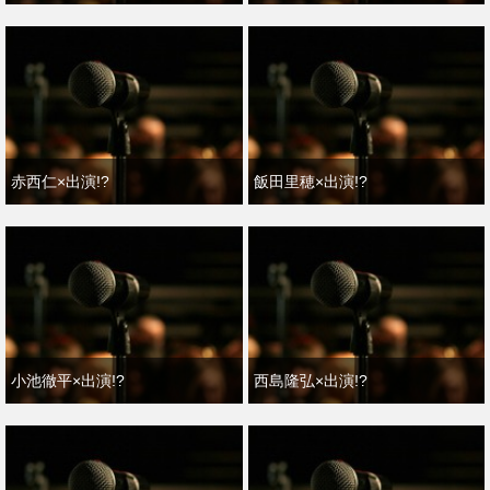
赤西仁×出演!?
飯田里穂×出演!?
小池徹平×出演!?
西島隆弘×出演!?