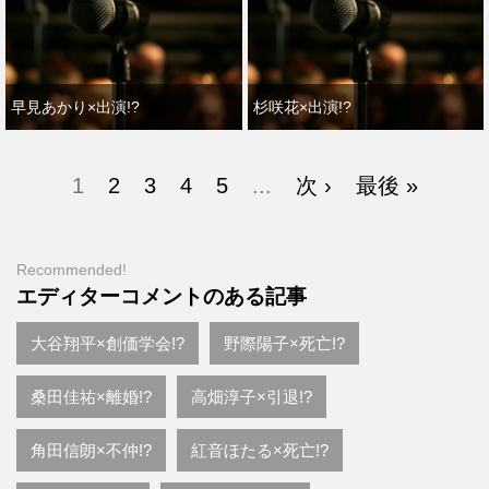
早見あかり×出演!?
杉咲花×出演!?
1
2
3
4
5
...
次 ›
最後 »
Recommended!
エディターコメントのある記事
大谷翔平×創価学会!?
野際陽子×死亡!?
桑田佳祐×離婚!?
高畑淳子×引退!?
角田信朗×不仲!?
紅音ほたる×死亡!?