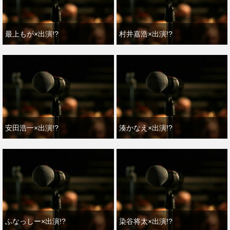
最上もが×出演!?
村井嘉浩×出演!?
安田浩一×出演!?
湊かなえ×出演!?
ふなっしー×出演!?
染谷将太×出演!?