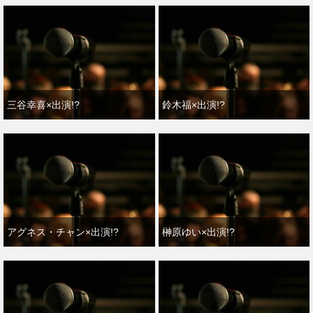
三谷幸喜×出演!?
鈴木福×出演!?
アグネス・チャン×出演!?
榊原ゆい×出演!?