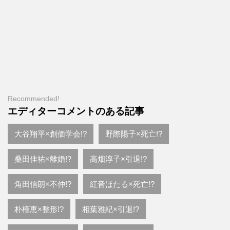
Recommended!
エディターコメントのある記事
大谷翔平×創価学会!?
野際陽子×死亡!?
桑田佳祐×離婚!?
高畑淳子×引退!?
角田信朗×不仲!?
紅音ほたる×死亡!?
朴槿恵×整形!?
相葉雅紀×引退!?