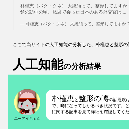
朴槿恵（パク・クネ） 大統領って、整形してますか？ シェ
領の訪中の頃、私席で会った日本のある外交官は....
朴槿恵（パク・クネ） 大統領って、整形してますか？ - Ya
ここで当サイトの人工知能の分析した、朴槿恵と整形の
人工知能
の分析結果
朴槿恵
整形の噂
と
の話題度
で、噂になってしかるべき状況です。ど
に関する記事を見て詳細を確認してく
エーアイちゃん