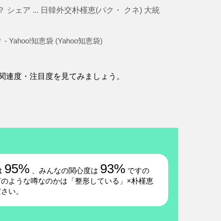
ア ... 日韓外交朴槿恵(パク・ クネ) 大統
hoo!知恵袋 (Yahoo知恵袋)
関連度・注目度を見てみましょう。
95%
93%
は
、みんなの関心度は
ですの
のような噂なのかは「整形している」×朴槿恵
ださい。