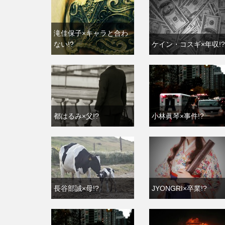
滝佳保子×キャラと合わ
ない!?
ケイン・コスギ×年収!?
都はるみ×父!?
小林眞琴×事件!?
長谷部誠×母!?
JYONGRI×卒業!?