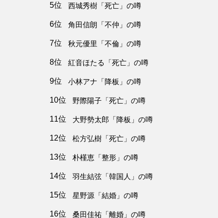
5位
西城秀樹「死亡」の噂
6位
角田信朗「不仲」の噂
7位
秋元優里「不倫」の噂
8位
紅音ほたる「死亡」の噂
9位
小林アナ「降板」の噂
10位
野際陽子「死亡」の噂
11位
大野勢太郎「降板」の噂
12位
松方弘樹「死亡」の噂
13位
朴槿恵「整形」の噂
14位
羽生結弦「韓国人」の噂
15位
星野源「結婚」の噂
16位
桑田佳祐「離婚」の噂