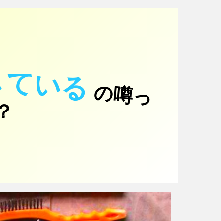
している
の
噂
っ
！
て
？