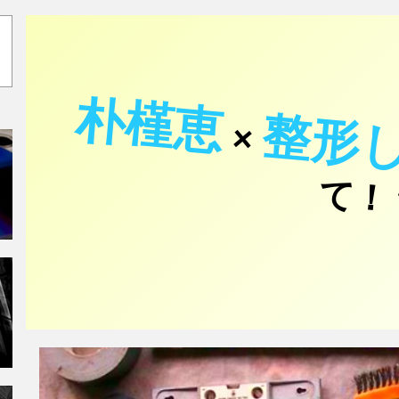
朴槿恵
整形
×