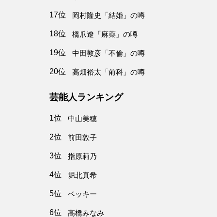
17位
岡村隆史「結婚」の噂
18位
橋爪遼「麻薬」の噂
19位
中田敦彦「不倫」の噂
20位
高畑裕太「前科」の噂
芸能人ランキング
1位
中山美穂
2位
前田敦子
3位
指原莉乃
4位
堀北真希
5位
ベッキー
6位
高橋みなみ