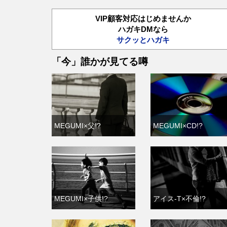
VIP顧客対応はじめませんか
ハガキDMなら
サクッとハガキ
「今」誰かが見てる噂
MEGUMI×父!?
MEGUMI×CD!?
MEGUMI×子供!?
アイス-T×不倫!?