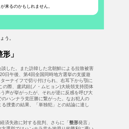
日が来るのかもしれません。
しょう。
整形」
と会談した。また訪韓した北朝鮮による拉致被害
20日午後、第4回全国同時地方選挙の支援遊
カッターナイフで切り付けられ、右耳下から顎に
この際、盧武鉉(ノ・ムヒョン)大統領支持団体
いう声が挙がったが、それが逆に反感を呼び大
でのハンナラ党圧勝に繋がった。なお犯人の
よる捜査の結果、「単独犯」との結論に達し
の経済失政に対する批判、さらに「
整形
発言」
一地方選挙ではハンナラ党を地滑り的勝利に導い