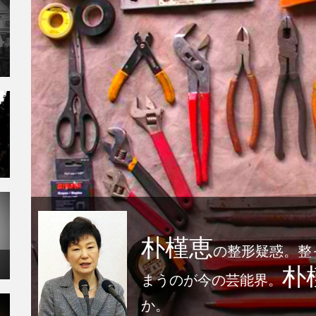
朴槿恵
の整形疑惑。整
朴
まうのが今の芸能界。
か。