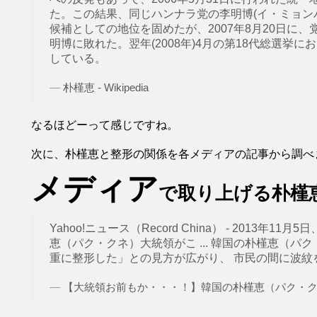
た。この結果、同じハンナラ党の李明博(イ・ミョンバ
候補としての地位を固めたが、2007年8月20日に
明博に敗れた。翌年(2008年)4月の第18代総選挙に
している。
朴槿恵 - Wikipedia
なるほどーって感じですね。
次に、朴槿恵と整形の関係を各メディアの記事から調べ
メディア
で取り上げる朴槿
Yahoo!ニュース（Record China） - 2013
恵（パク・クネ）大統領がこ ... 韓国の朴槿恵（パ
重に整形した」との見方が広がり、 市民の間に波紋を .
【大統領お前もか・・・！】韓国の朴槿恵（パク・クネ）