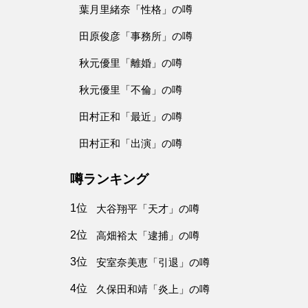
葉月里緒奈「性格」の噂
田原俊彦「事務所」の噂
秋元優里「離婚」の噂
秋元優里「不倫」の噂
田村正和「最近」の噂
田村正和「出演」の噂
噂ランキング
1位
大谷翔平「天才」の噂
2位
高畑裕太「逮捕」の噂
3位
安室奈美恵「引退」の噂
4位
久保田和靖「炎上」の噂