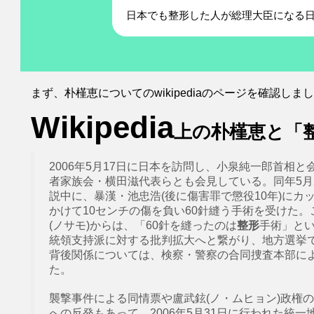
日本でも整形した人が総理大臣になる
まず、朴槿恵についてのwikipediaのページを確認しま
Wikipedia
上の朴槿恵と「
2006年5月17日に日本を訪問し、小泉純一郎首相
者家族会・横田滋代表らとも会見している。同年5月
説中に、暴漢・池忠浩(後に傷害罪で懲役10年)に
かけて10センチの傷を負い60針縫う手術を受けた。
(ノサモ)からは、「60針を縫ったのは
整形
手術」と
統領支持派に対する批判拡大へと繋がり、地方選挙
背後関係については、検察・警察の合同捜査本部に
た。
襲撃事件による同情票や盧武鉉(ノ・ムヒョン)政権
への反発もあって、2006年5月31日に行われた統