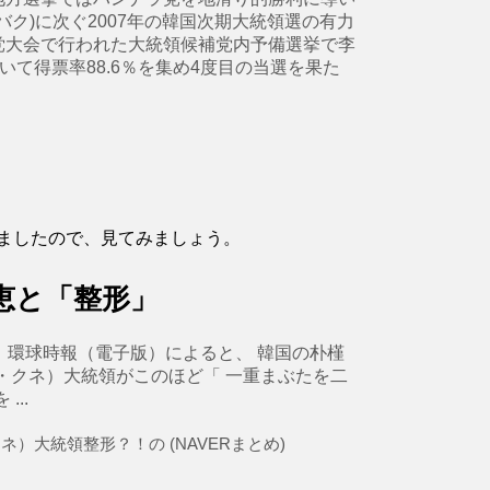
ク)に次ぐ2007年の韓国次期大統領選の有力
、党大会で行われた大統領候補党内予備選挙で李
おいて得票率88.6％を集め4度目の当選を果た
ましたので、見てみましょう。
恵と「整形」
年11月5日、環球時報（電子版）によると、 韓国の朴槿
ク・クネ）大統領がこのほど「 一重まぶたを二
..
大統領整形？！の (NAVERまとめ)