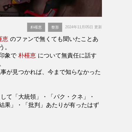
2024年11月05日 更新
朴槿恵
整形
槿恵
のファンで無くても聞いたことあ
う。
に印象で
朴槿恵
について無責任に話す
。
事が見つかれば、今まで知らなかった
して「大統領」・「パク・クネ」・
結果」・「批判」あたりが有ったはず