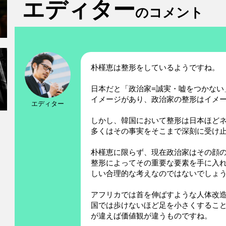
エディター
のコメント
朴槿恵は整形をしているようですね。
日本だと「政治家=誠実・嘘をつかない
イメージがあり、政治家の整形はイメ
エディター
しかし、韓国において整形は日本ほど
多くはその事実をそこまで深刻に受け
朴槿恵に限らず、現在政治家はその顔
整形によってその重要な要素を手に入
しい合理的な考えなのではないでしょ
アフリカでは首を伸ばすような人体改
国では歩けないほど足を小さくするこ
が違えば価値観が違うものですね。