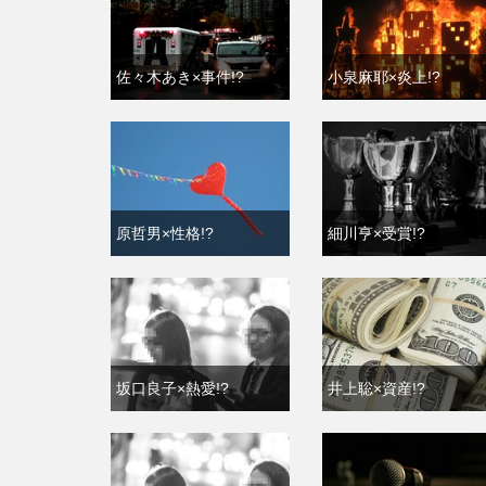
佐々木あき×事件!?
小泉麻耶×炎上!?
原哲男×性格!?
細川亨×受賞!?
坂口良子×熱愛!?
井上聡×資産!?