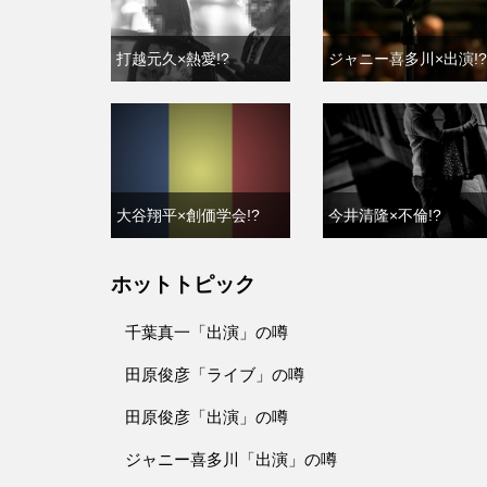
打越元久×熱愛!?
ジャニー喜多川×出演!?
大谷翔平×創価学会!?
今井清隆×不倫!?
ホットトピック
千葉真一「出演」の噂
田原俊彦「ライブ」の噂
田原俊彦「出演」の噂
ジャニー喜多川「出演」の噂