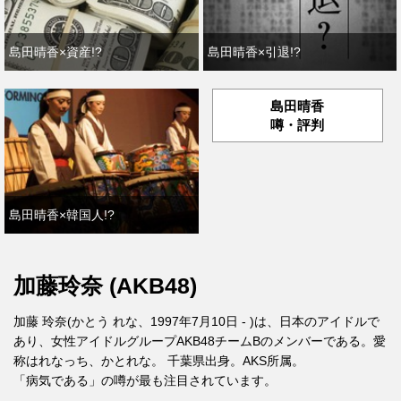
島田晴香×資産!?
島田晴香×引退!?
島田晴香
噂・評判
島田晴香×韓国人!?
加藤玲奈 (AKB48)
加藤 玲奈(かとう れな、1997年7月10日 - )は、日本のアイドルで
あり、女性アイドルグループAKB48チームBのメンバーである。愛
称はれなっち、かとれな。 千葉県出身。AKS所属。
「病気である」の噂が最も注目されています。