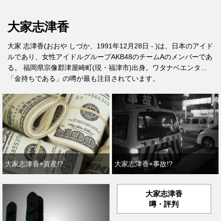
大家志津香
大家 志津香(おおや しづか、1991年12月28日 - )は、日本のアイド
ルであり、女性アイドルグループAKB48のチームAのメンバーであ
る。 福岡県宗像郡津屋崎町(現・福津市)出身。ワタナベエンタ...
「金持ちである」の噂が最も注目されています。
大家志津香×資産!?
大家志津香×事故!?
大家志津香
噂・評判