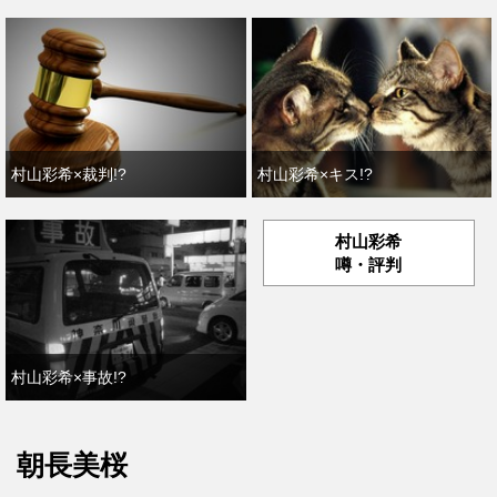
村山彩希×裁判!?
村山彩希×キス!?
村山彩希
噂・評判
村山彩希×事故!?
朝長美桜