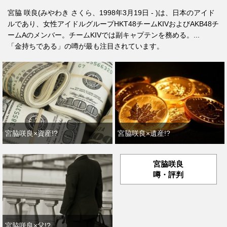
宮脇 咲良(みやわき さくら、1998年3月19日 - )は、日本のアイド
ルであり、女性アイドルグループHKT48チームKIVおよびAKB48チ
ームAのメンバー。チームKIVでは副キャプテンを務める。...
「金持ちである」の噂が最も注目されています。
宮脇咲良×資産!?
宮脇咲良×遺産!?
宮脇咲良
噂・評判
宮脇咲良×父!?