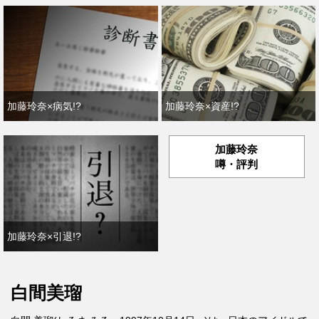
加藤玲奈×病気!?
加藤玲奈×資産!?
加藤玲奈
噂・評判
加藤玲奈×引退!?
白間美瑠