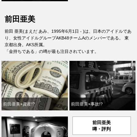
前田亜美
前田 亜美(まえだ あみ、1995年6月1日 - )は、日本のアイドルであ
り、女性アイドルグループAKB48チームAのメンバーである。 東
京都出身。AKS所属。
「金持ちである」の噂が最も注目されています。
前田亜美×資産!?
前田亜美×事故!?
前田亜美
噂・評判