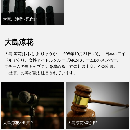
大家志津香×死亡!?
大島涼花
大島 涼花(おおしま りょうか、1998年10月21日 - )は、日本のアイ
ドルであり、女性アイドルグループAKB48チームBのメンバー。
同チームの副キャプテンを務める。神奈川県出身。AKS所属。
「出演」の噂が最も注目されています。
大島涼花×出演!?
大島涼花×裁判!?