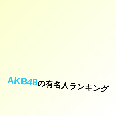
AKB48
の有名人ランキング