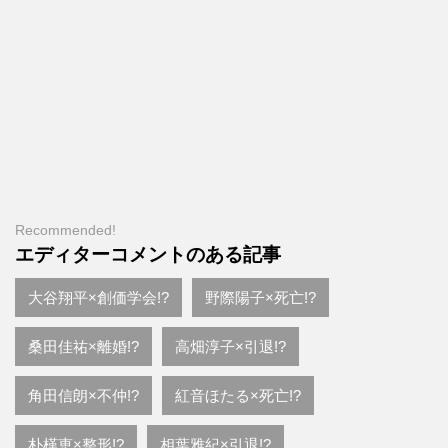
Recommended!
エディターコメントのある記事
大谷翔平×創価学会!?
野際陽子×死亡!?
桑田佳祐×離婚!?
高畑淳子×引退!?
角田信朗×不仲!?
紅音ほたる×死亡!?
朴槿恵×整形!?
相葉雅紀×引退!?