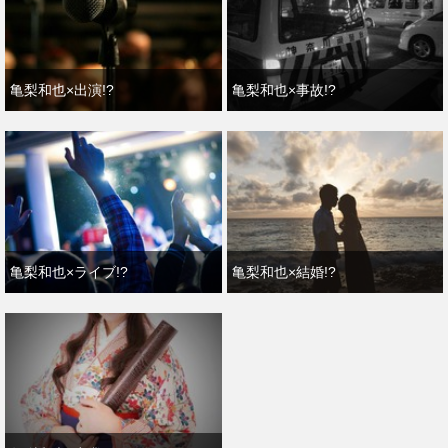
亀梨和也×出演!?
亀梨和也×事故!?
亀梨和也×ライブ!?
亀梨和也×結婚!?