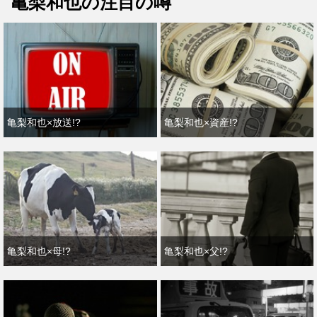
亀梨和也の注目の噂
亀梨和也×放送!?
亀梨和也×資産!?
亀梨和也×母!?
亀梨和也×父!?