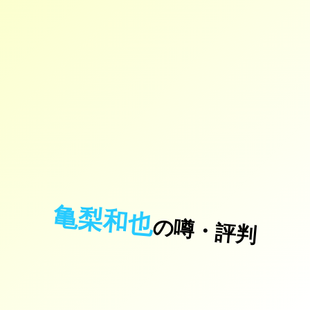
亀梨和也
の噂・評判