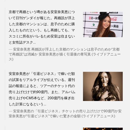
京都で再婚という噂がある安室奈美恵につ
いて日刊ゲンダイが報じた。再婚説が浮上
した京都のマンションは、息子のために購
入したものだという。もし再婚しても、マ
スコミに所在がバレるため安室は住まない
と女性誌デスク...
安室奈美恵 再婚説が浮上した京都のマンションは息子のためか“京都
で再婚説”は消滅か 安室奈美恵が描く引退後の青写真 (ライブドアニュー
ス)
安室奈美恵が「引退ビジネス」で稼いだ額
の試算をリアルライブが伝えている。週刊
誌の報道によると、ツアーのチケット代の
売り上げだけで約90億円。また、アルバム
売り上げやCM5本など、200億円を稼ぎ出
した計算になるという...
安室奈美恵の「引退ビジネス」チケットの売り上げだけで90億円か安
室奈美恵が“引退ビジネス”で稼いだ驚きの金額 (ライブドアニュース)