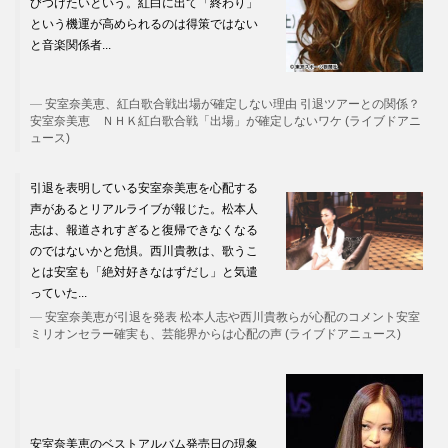
びつけたいという。紅白に出て「終わり」
という機運が高められるのは得策ではない
と音楽関係者...
安室奈美恵、紅白歌合戦出場が確定しない理由 引退ツアーとの関係？
安室奈美恵 ＮＨＫ紅白歌合戦「出場」が確定しないワケ (ライブドアニ
ュース)
引退を表明している安室奈美恵を心配する
声があるとリアルライブが報じた。松本人
志は、報道されすぎると復帰できなくなる
のではないかと危惧。西川貴教は、歌うこ
とは安室も「絶対好きなはずだし」と気遣
っていた...
安室奈美恵が引退を発表 松本人志や西川貴教らが心配のコメント安室
ミリオンセラー確実も、芸能界からは心配の声 (ライブドアニュース)
安室奈美恵のベストアルバム発売日の現象