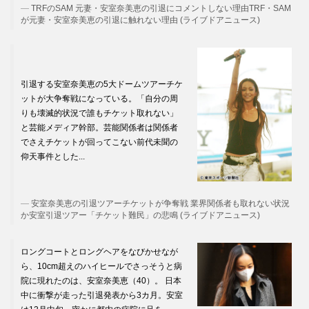
TRFのSAM 元妻・安室奈美恵の引退にコメントしない理由TRF・SAM
が元妻・安室奈美恵の引退に触れない理由 (ライブドアニュース)
引退する安室奈美恵の5大ドームツアーチケ
ットが大争奪戦になっている。「自分の周
りも壊滅的状況で誰もチケット取れない」
と芸能メディア幹部。芸能関係者は関係者
でさえチケットが回ってこない前代未聞の
仰天事件とした...
安室奈美恵の引退ツアーチケットが争奪戦 業界関係者も取れない状況
か安室引退ツアー「チケット難民」の悲鳴 (ライブドアニュース)
ロングコートとロングヘアをなびかせなが
ら、10cm超えのハイヒールでさっそうと病
院に現れたのは、安室奈美恵（40）。 日本
中に衝撃が走った引退発表から3カ月。安室