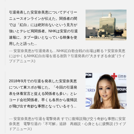
引退発表した安室奈美恵についてデイリー
ニュースオンラインが伝えた。関係者の間
では「紅白」には絶対出ないという見方が
強いとテレビ局関係者。NHKは安室の引退
速報に、タブー扱いとなっている映像を使
用したと語った...
安室奈美恵が引退発表も…NHK紅白歌合戦の出場は断る？安室奈美恵
にはやくもNHK紅白出場を巡る攻防？引退発表の”大きすぎる余波” (ライ
ブドアニュース)
2018年9月での引退を発表した安室奈美恵
について東スポが報じた。「今回の引退発
表を休養宣言と捉える関係者も多い」とレ
コード会社関係者。早くも各所から復帰説
が飛び出す奇妙な事態となっているそう...
安室奈美恵が引退を電撃発表 すでに復帰説飛び交う奇妙な事態に安室
奈美恵 電撃引退の「不可解」追跡 再婚説・心身ともに疲弊説 (ライブ
ドアニュース)