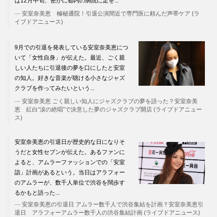
は12月中旬、密かに都内の病院に足を...
安室奈美恵 極秘通院！引退公演間近で専門医に頼んだ声帯ケア (ラ
イブドアニュース)
9月での引退を発表している安室奈美恵につ
いて「女性自身」が伝えた。最近、ごく親
しい人たちに引退後の夢を口にしたと安室
の知人。好きな音楽が聴ける小さなジャズ
クラブを作ってみたいという...
安室奈美恵 ごく親しい知人にジャズクラブの夢を語った？安室奈美
恵 紅白“涙の絶唱”で決意した夢のジャズクラブ開店 (ライブドアニュー
ス)
安室奈美恵の引退日が歴史的な日になりそ
うだと女性セブンが伝えた。あるファンに
よると、アムラーファッションでの「安室
詣」計画があるという。当日はアラフォー
のアムラーが、数千人単位で渋谷を闊歩す
るかもと語った...
安室奈美恵の引退日 アムラー数千人で渋谷集結を計画？安室奈美恵引
退日 アラフォーアムラー数千人の渋谷集結計画 (ライブドアニュース)