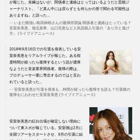
が報じた。未練はないが、関係者と連絡はとってはいるようだと芸能ジ
ャーナリスト。「ど真ん中には戻らずとも何らかの形で関わる可能性は
ありますね」と語った...
いまだ根強い島田紳助さんの復帰待望論 関係者と連絡はとっている？
安室奈美恵、堀北真希、山口百恵など人気芸能人引退の「去り方と逃げ
方」 (ライブドアニュース)
2018年9月16日での引退を発表している安
室奈美恵をリアルライブが報じた。ある程
度時間が経ったら復帰するという説が濃厚
なようだと音楽業界関係者。復帰の際は、
プロデューサー業に専念するのではと言わ
れていると語った...
安室奈美恵が引退を発表も…時間が経ったら復帰する説も？引退後の
復帰をにおわせた安室奈美恵 (ライブドアニュース)
安室奈美恵の紅白出場が確定しない理由に
ついて東スポが報じている。安室側は2月に
全国ツアーをスタートさせ、9月の引退に結