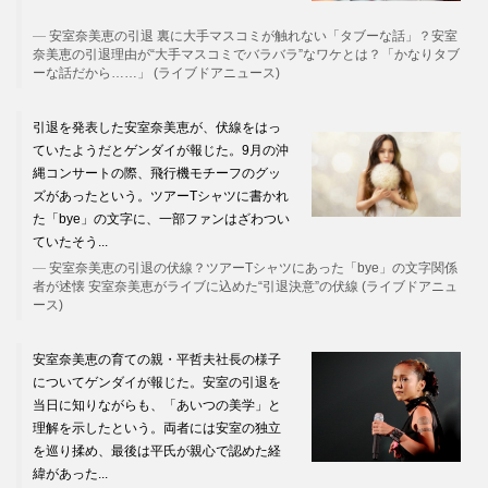
安室奈美恵の引退 裏に大手マスコミが触れない「タブーな話」？安室
奈美恵の引退理由が“大手マスコミでバラバラ”なワケとは？「かなりタブ
ーな話だから……」 (ライブドアニュース)
引退を発表した安室奈美恵が、伏線をはっ
ていたようだとゲンダイが報じた。9月の沖
縄コンサートの際、飛行機モチーフのグッ
ズがあったという。ツアーTシャツに書かれ
た「bye」の文字に、一部ファンはざわつい
ていたそう...
安室奈美恵の引退の伏線？ツアーTシャツにあった「bye」の文字関係
者が述懐 安室奈美恵がライブに込めた“引退決意”の伏線 (ライブドアニュ
ース)
安室奈美恵の育ての親・平哲夫社長の様子
についてゲンダイが報じた。安室の引退を
当日に知りながらも、「あいつの美学」と
理解を示したという。両者には安室の独立
を巡り揉め、最後は平氏が親心で認めた経
緯があった...