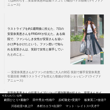
では終わらず…安室奈美恵vs芸能マスコミで熾烈バトル勃発 (ライブドア
ニュース)
ラストライブを約1週間後に控えた、7日の
安室奈美恵さんをFRIDAYが伝えた。ある病
院で、ファンらしき女性が安室さんを追い
かけ声をかけたという。ファン想いで知ら
れる安室さんは、笑顔で女性と握手してい
たとのこと...
安室奈美恵さんがファンの女性に大人の対応 笑顔で握手安室奈美恵
引退目前 沖縄ラストライブを控えた歌姫が渋谷ショッピング (ライブド
アニュース)
安室奈美恵さんの引退ライブについて週刊新潮が伝えた。安室さんサイ
今見られている噂
ドが3つのNGワードを報道陣に課してきたと芸能プロ関係者。亡くなっ
劇団ひとり×素敵!?
田中秀太×性格!?
反町隆史×受賞!?
板東英二×放送!?
た「母親」と離婚した「SAM」と前事務所「ライジング」だという...
川谷絵音×炎上!?
木村カエラ×出演!?
マット・レイトス×天才!?
安室奈美恵さんの引退ライブ 報道陣に課せられた3つのNGワード引退