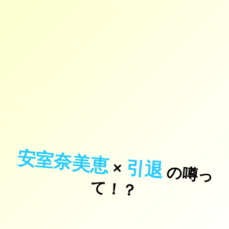
安室奈美恵
引退
×
の
噂
っ
！
て
？