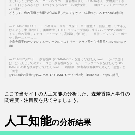
士ということになって... ゴーバンズの ... 森若香織さん、CHARAさん、大桃美代子さ
ん、江口ともみさんは、 いつまでも並み外... 筋肉少女帯、 ... 10おニャン子クラブのタ
バコ事件.
どうして、森若香織と大槻ｹﾝｼﾞは破局したのですか？ - 結局のところ (Yahoo知恵袋)
2014年10月14日 ... ... 小西康陽，サリー久保田，甲田益也子，信藤三雄，サエキえ
けんぞう，中川比佐子， 奥田民生，OTO，スティーブ衛藤，東京パノラママンボボー
イズ，森若香織，チエコ・ ビューティ，高城剛，永江朗， .... 事件，ゴシップ，スポー
ツ，海外ニュース ...
小泉今日子のオシャレミュージックのヒストリー－クラブ系から渋谷系へ (NAVERまと
め)
2016年2月26日 ... 森若香織（GO-BANG'S）を迎えた“ぽわん feat. ... ライブ当日
は、ぽわんとしてのステージと、森若香織をボーカル、バックバンドをぽわんでGO-
BANG'Sの曲を披露する“ ぽわん feat. .... 相模原・障害者殺傷事件で見えた「悪意」と
「善意」.
ぽわん×森若香織“ぽわん feat. GO-BANG'S”ライブ決定 〈Billboard ...https: (朝日)
ここで当サイトの人工知能の分析した、森若香織と事件の
関連度・注目度を見てみましょう。
人工知能
の分析結果