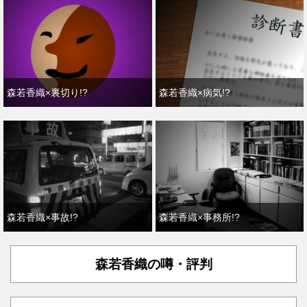
森若香織×裏切り!?
森若香織×病気!?
森若香織×事故!?
森若香織×事務所!?
森若香織の噂・評判