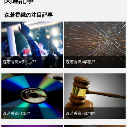
関連記事
森若香織の注目記事
森若香織×ライブ!?
森若香織×解散!?
森若香織×CD!?
森若香織×裁判!?