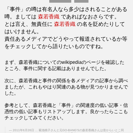
「事件」の噂は有名人なら多少はされることがある
噂。ましては
森若香織
であればなおさらです。
とは言え、無責任に
森若香織
の名を貶めたりして
はいけません。
責任あるメディアでどうやって報道されているか等
をチェックしてから語りたいものですね。
まず、森若香織についてのwikipediaのページを確認した
ところ、事件に関する記載はありませんでした。
次に、森若香織と事件の関係を各メディアの記事から調べ
ましたが、これもやはり関連のある物が見つかりませんで
した。
参考として、森若香織と「事件」の関連度の低い記事・信
憑性の低い記事もリストアップします。良かったらここも
チェックしてみてください。
2011年6月26日 ... 菊池桃子さんと元GO-BANG'Sの森若香織さんは昔からいとこ同