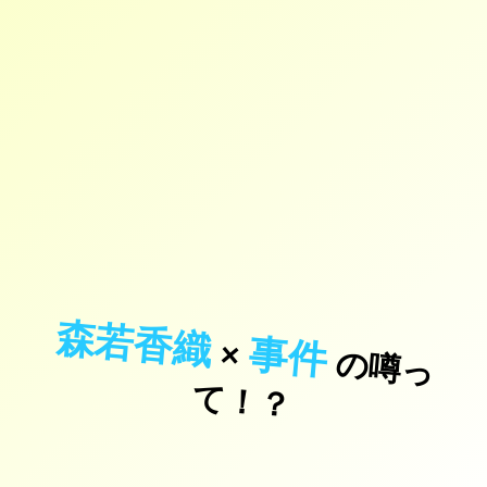
森若香織
事件
×
の
噂
っ
！
て
？