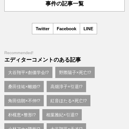
事件の記事一覧
Twitter
Facebook
LINE
Recommended!
エディターコメントのある記事
大谷翔平×創価学会!?
野際陽子×死亡!?
桑田佳祐×離婚!?
高畑淳子×引退!?
角田信朗×不仲!?
紅音ほたる×死亡!?
朴槿恵×整形!?
相葉雅紀×引退!?
小林アナ×降板!?
大谷翔平×天才!?