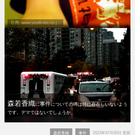
引用: www.youth-inc.co.j...
森若香織
事件
に
についての噂は特に存在しいないよう
です。デマではないでしょうか。
2023年07月05日 更新
森若香織
事件