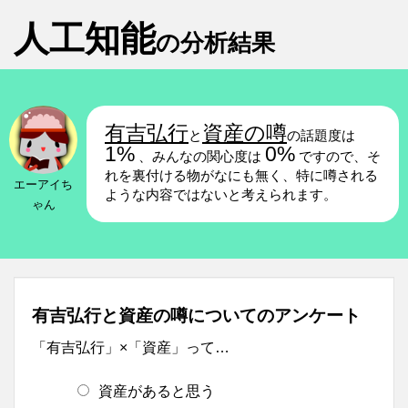
人工知能
の分析結果
有吉弘行
資産の噂
と
の話題度は
1%
0%
、みんなの関心度は
ですので、そ
れを裏付ける物がなにも無く、特に噂される
エーアイち
ような内容ではないと考えられます。
ゃん
有吉弘行と資産の噂についてのアンケート
「有吉弘行」×「資産」って…
資産があると思う