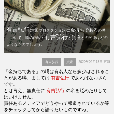
有吉弘行
金持ちである
(太田プロダクション)に
の噂
有吉弘行
資産
について、噂の内容・
と
との関連はどの
ようなものでしょう。
2020年02月13日 更新
有吉弘行
資産
「金持ちである」の噂は有名人なら多少はされるこ
とがある噂。ましては
有吉弘行
であればなおさら
です。
とは言え、無責任に
有吉弘行
の名を貶めたりして
はいけません。
責任あるメディアでどうやって報道されているか等
をチェックしてから語りたいものですね。