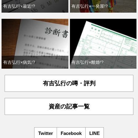
有吉弘行×最近!?
有吉弘行×一発屋!?
有吉弘行×病気!?
有吉弘行×離婚!?
有吉弘行の噂・評判
資産の記事一覧
Twitter
Facebook
LINE