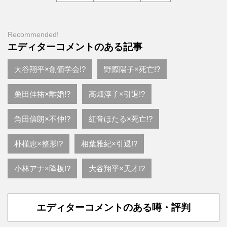
Recommended!
エディターコメントのある記事
大谷翔平×創価学会!?
野際陽子×死亡!?
桑田佳祐×離婚!?
高畑淳子×引退!?
角田信朗×不仲!?
紅音ほたる×死亡!?
朴槿恵×整形!?
相葉雅紀×引退!?
小林アナ×降板!?
大谷翔平×天才!?
エディターコメントのある噂・評判