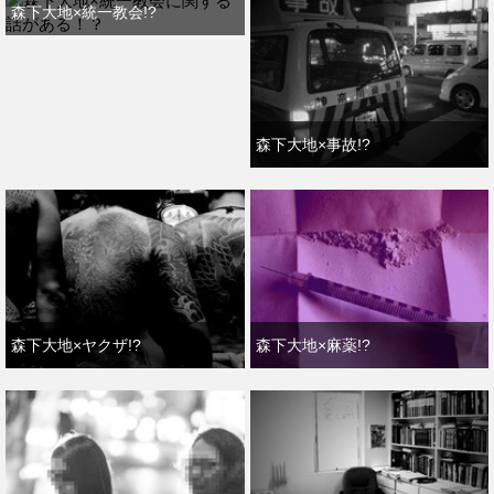
森下大地×統一教会!?
森下大地×事故!?
森下大地×ヤクザ!?
森下大地×麻薬!?