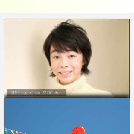
引用: egao-t.com/225.htm...