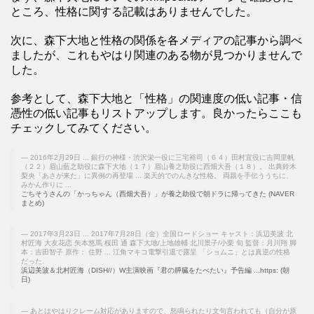
ところ、性格に関する記載はありませんでした。
次に、森下大地と性格の関係を各メディアの記事から調べ
ましたが、これもやはり関連のある物が見つかりませんで
した。
参考として、森下大地と「性格」の関連度の低い記事・信
憑性の低い記事もリストアップします。良かったらここも
チェックしてみてください。
2016年2月29日 ... 銀行の神様・渋沢栄一役に三宅裕司（６４）田村宜役に吉岡里帆
（２２）眉山藍之助役に森下大地（１７）眉山養之助役に西畑大吾（１８）。 出典鈴木
梨央「あさが来た」に異例の再登場 ... 楽天的でのんきな性格。 両親を手伝ううちに、
みかん作りに ...
ごちそうさんの「かっちゃん（西畑大吾）」が養之助役で朝ドラに帰ってきた (NAVER
まとめ)
2017年3月23日 ... 2017年7月28日（金）全国ロードショー キャスト：浜辺美波 北
村匠海 大友花恋 矢本悠馬 桜田 通 森下大地/上地雄輔 北川景子/小栗 旬 監督：月川翔 脚
本：吉田智子 原作： 住野 ... 江角マキコ電撃引退で露呈 「ショムニ」とは真逆の性格
だった.
浜辺美波＆北村匠海（DISH//）W主演映画『君の膵臓をたべたい』予告編 ...https: (朝
日)
あとはやはりクレーム対応がありますので、怒鳴られたり文句言われても（自分が原