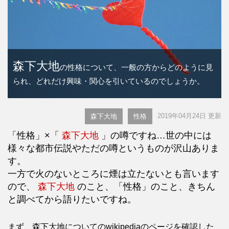
森下大地
の性格について、一般の方からどのように見
られ、どれだけ興味・関心を引いているのでしょうか。
2019年04月24日 更新
森下大地
性格
「性格」×「
森下大地
」の噂ですね…世の中には
様々な都市伝説やただの噂というものが沢山ありま
す。
一方で火のないところに煙は立たないとも言います
ので、
森下大地
のこと、「性格」のこと、きちん
と調べてから語りたいですね。
まず、森下大地についてのwikipediaのページを確認した