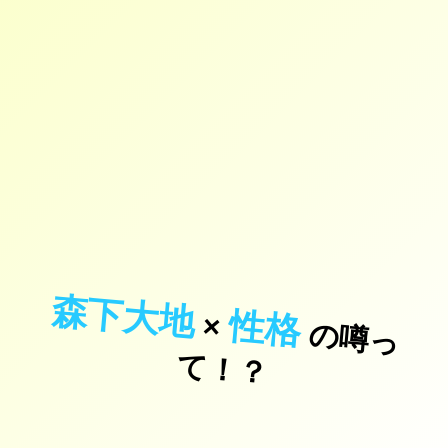
森下大地
性格
×
の
噂
っ
！
て
？