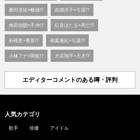
桑田佳祐×離婚!?
高畑淳子×引退!?
角田信朗×不仲!?
紅音ほたる×死亡!?
朴槿恵×整形!?
相葉雅紀×引退!?
小林アナ×降板!?
大谷翔平×天才!?
エディターコメントのある噂・評判
人気カテゴリ
歌手
俳優
アイドル