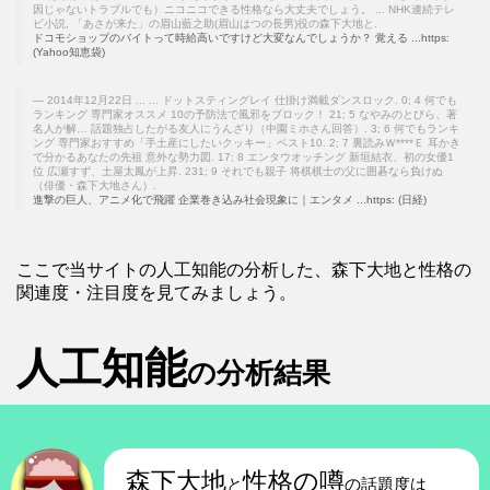
因じゃないトラブルでも）ニコニコできる性格なら大丈夫でしょう。 ... NHK連続テレ
ビ小説, 「あさが来た」の眉山藍之助(眉山はつの長男)役の森下大地と.
ドコモショップのバイトって時給高いですけど大変なんでしょうか？ 覚える ...https:
(Yahoo知恵袋)
2014年12月22日 ... ... ドットスティングレイ 仕掛け満載ダンスロック. 0; 4 何でも
ランキング 専門家オススメ 10の予防法で風邪をブロック！ 21; 5 なやみのとびら、著
名人が解… 話題独占したがる友人にうんざり（中園ミホさん回答）. 3; 6 何でもランキ
ング 専門家おすすめ「手土産にしたいクッキー」ベスト10. 2; 7 裏読みＷ****Ｅ 耳かき
で分かるあなたの先祖 意外な勢力図. 17; 8 エンタウオッチング 新垣結衣、初の女優1
位 広瀬すず、土屋太鳳が上昇. 231; 9 それでも親子 将棋棋士の父に囲碁なら負けぬ
（俳優・森下大地さん）.
進撃の巨人、アニメ化で飛躍 企業巻き込み社会現象に｜エンタメ ...https: (日経)
ここで当サイトの人工知能の分析した、森下大地と性格の
関連度・注目度を見てみましょう。
人工知能
の分析結果
森下大地
性格の噂
と
の話題度は