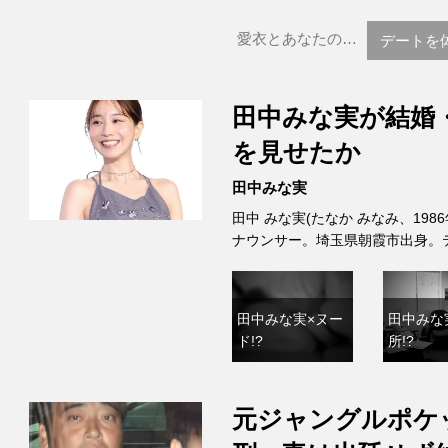
愛衣とあなたの…
デートを体
田中みな実が結婚
を見せたか
田中みな実
田中 みな実(たなか みなみ、198
ナウンサー。埼玉県朝霞市出身。
田中みな実×ヌー
田中みな
ド!?
所!?
元ジャングルポケ