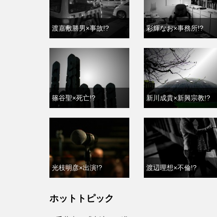
渡嘉敷勝男×事故!?
彩輝なお×事務所!?
篠谷聖×死亡!?
新川成貴×新興宗教!?
光枝明彦×出演!?
渡辺理想×不倫!?
ホットトピック