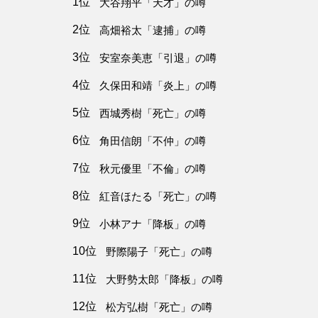
1位
大谷翔平「天才」の噂
2位
高畑裕太「逮捕」の噂
3位
安室奈美恵「引退」の噂
4位
久保田和靖「炎上」の噂
5位
西城秀樹「死亡」の噂
6位
角田信朗「不仲」の噂
7位
秋元優里「不倫」の噂
8位
紅音ほたる「死亡」の噂
9位
小林アナ「降板」の噂
10位
野際陽子「死亡」の噂
11位
大野勢太郎「降板」の噂
12位
松方弘樹「死亡」の噂