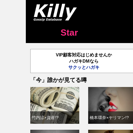
Star
VIP顧客対応はじめませんか
ハガキDMなら
サクッとハガキ
「今」誰かが見てる噂
竹内涼×資産!?
橋本環奈×ヤリマン!?