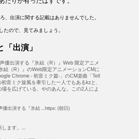
あたりが有ったはずです。
たところ、出演に関する記載はありませんでした。
したので、見てみましょう。
と「出演」
愛衣が声優出演する『氷結（R）』Web 限定アニメ
キリン 氷結（R）』のWeb限定アニメーションCMに
le Chrome - 初音ミク篇-」のCM楽曲「Tell
空前の初音ミク旋風を牽引した一人でもあるkzと、
の場を広げている、やのあんな。この2人によ
出演する『氷結 ...https: (朝日)
ます。...