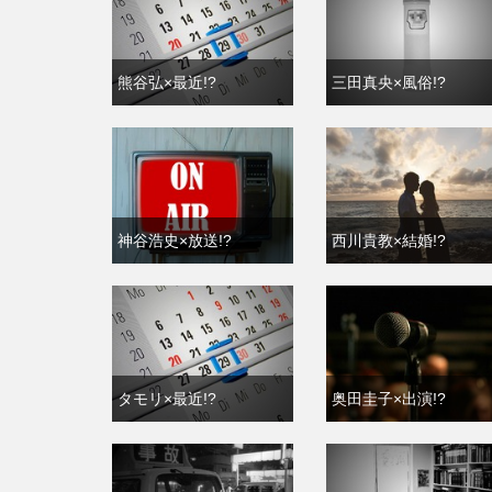
熊谷弘×最近!?
三田真央×風俗!?
神谷浩史×放送!?
西川貴教×結婚!?
タモリ×最近!?
奥田圭子×出演!?