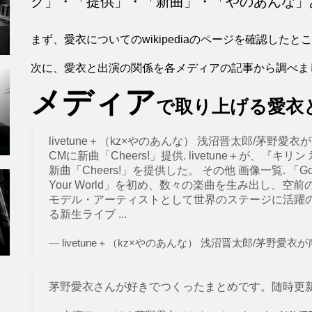
ク」・「提供」・「新曲」・「やのあんな」
まず、愛衣についてのwikipediaのページを確認し
次に、愛衣と出演の関係を各メディアの記事から調べま
メディア
で取り上げる愛衣
livetune＋（kz×やのあんな） 浅沼晋太郎/茅野
CMに新曲「Cheers!」提供. livetune＋が、『
新曲「Cheers!」を提供した。 その他 画像一覧. 「Goog
Your World」を初め、数々の楽曲を生み出し、
モデル・アーティストとして世界のステージに活躍
る新生ライブ ...
livetune＋（kz×やのあんな） 浅沼晋太郎/茅野愛衣が声優
茅野愛衣さんが好きでつくったまとめです。随時更新し