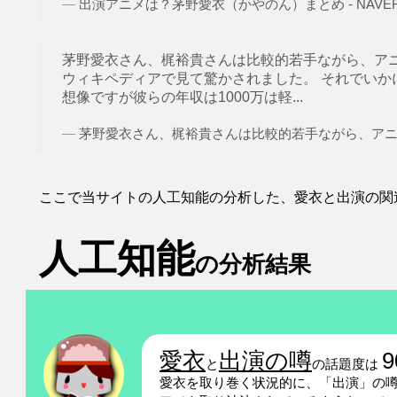
出演アニメは？茅野愛衣（かやのん）まとめ - NAVER 
茅野愛衣さん、梶裕貴さんは比較的若手ながら、ア
ウィキペディアで見て驚かされました。 それでいか
想像ですが彼らの年収は1000万は軽...
茅野愛衣さん、梶裕貴さんは比較的若手ながら、アニメや
ここで当サイトの人工知能の分析した、愛衣と出演の関
人工知能
の分析結果
愛衣
出演の噂
9
と
の話題度は
愛衣を取り巻く状況的に、「出演」の