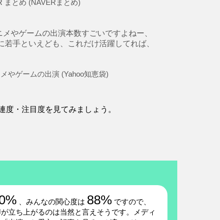
まとめ (NAVERまとめ)
ニメやゲームの出演本数すごいですよねー、
に若手といえども、これだけ活躍してれば、
ゲームの出演 (Yahoo知恵袋)
連度・注目度を見てみましょう。
0%
88%
、みんなの関心度は
ですので、
噂が立ち上がるのは当然と言えそうです。メディ