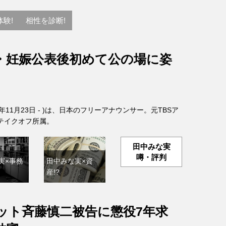
験!
相性を診断!
・妊娠公表後初めて公の場に姿
6年11月23日 - )は、日本のフリーアナウンサー。元TBSア
テイクオフ所属。
田中みな実
噂・評判
実×事務
田中みな実×資
産!?
ット斉藤慎二被告に懲役7年求