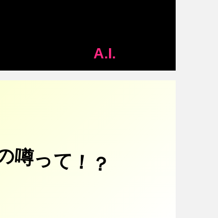
A.I.
の噂って！？