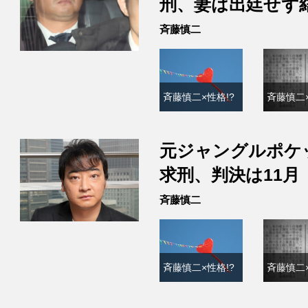
刑、妻は出廷せず
斉藤慎二
斉藤慎二×性格!?
斉藤慎二×
元ジャングルポケ
求刑、判決は11月
斉藤慎二
斉藤慎二×性格!?
斉藤慎二×