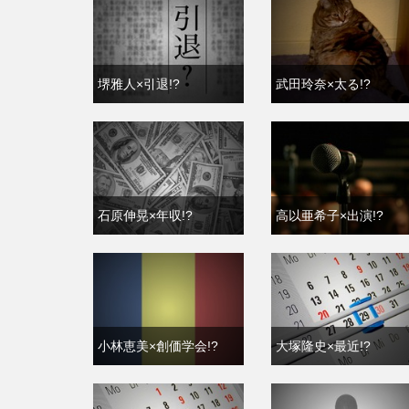
堺雅人×引退!?
武田玲奈×太る!?
石原伸晃×年収!?
高以亜希子×出演!?
小林恵美×創価学会!?
大塚隆史×最近!?