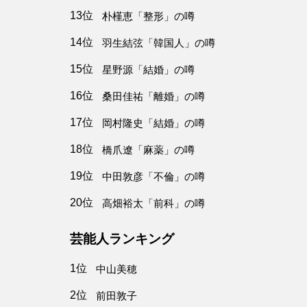
13位
朴槿恵「整形」の噂
14位
羽生結弦「韓国人」の噂
15位
星野源「結婚」の噂
16位
桑田佳祐「離婚」の噂
17位
岡村隆史「結婚」の噂
18位
橋爪遼「麻薬」の噂
19位
中田敦彦「不倫」の噂
20位
高畑裕太「前科」の噂
芸能人ランキング
1位
中山美穂
2位
前田敦子