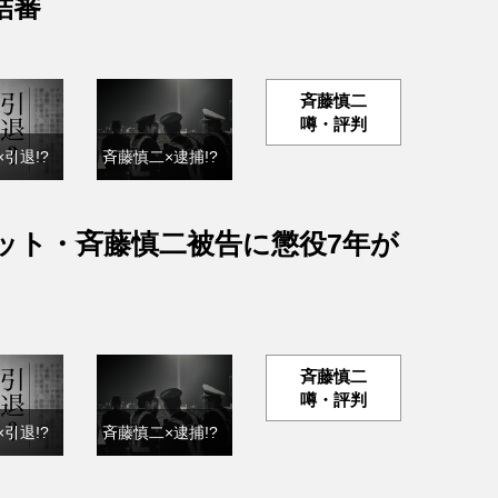
結審
斉藤慎二
噂・評判
引退!?
斉藤慎二×逮捕!?
ット・斉藤慎二被告に懲役7年が
斉藤慎二
噂・評判
引退!?
斉藤慎二×逮捕!?