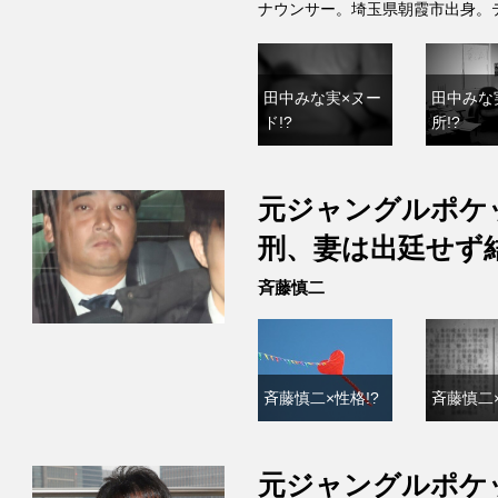
ナウンサー。埼玉県朝霞市出身。
田中みな実×ヌー
田中みな
ド!?
所!?
元ジャングルポケ
刑、妻は出廷せず
斉藤慎二
斉藤慎二×性格!?
斉藤慎二×
元ジャングルポケ