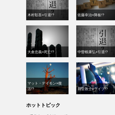
木村彰吾×引退!?
佐藤幸治×降板!?
大倉忠義×死亡!?
中曽根康弘×引退!?
マット・デイモン×復
活!?
新堂敦士×ライブ!?
ホットトピック