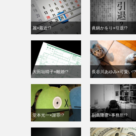
麗×最近!?
眞鍋かをり×引退!?
大田垣晴子×離婚!?
長谷川あゆみ×可愛い!?
堂本光一×謝罪!?
副島隆彦×事務所!?