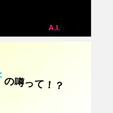
A.I.
所
の噂って！？