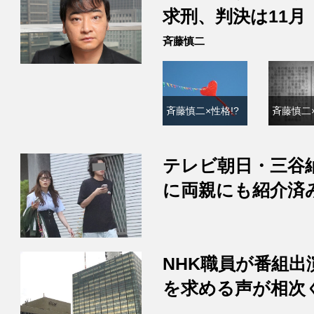
求刑、判決は11月
斉藤慎二
斉藤慎二×性格!?
斉藤慎二×
テレビ朝日・三谷
に両親にも紹介済
NHK職員が番組
を求める声が相次