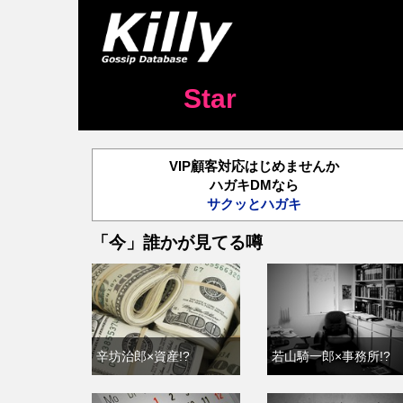
Star
VIP顧客対応はじめませんか
ハガキDMなら
サクッとハガキ
「今」誰かが見てる噂
辛坊治郎×資産!?
若山騎一郎×事務所!?