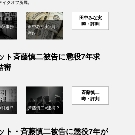
テイクオフ所属。
田中みな実
噂・評判
実×事務
田中みな実×資
産!?
ット斉藤慎二被告に懲役7年求
結審
斉藤慎二
噂・評判
引退!?
斉藤慎二×逮捕!?
ット・斉藤慎二被告に懲役7年が