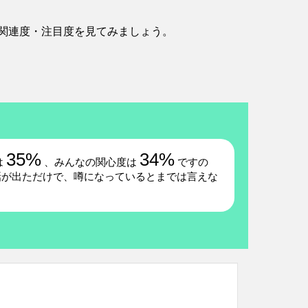
関連度・注目度を見てみましょう。
35%
34%
は
、みんなの関心度は
ですの
話が出ただけで、噂になっているとまでは言えな