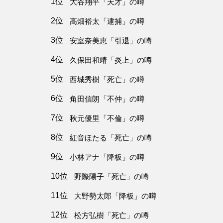
1位
大谷翔平「天才」の噂
2位
高畑裕太「逮捕」の噂
3位
安室奈美恵「引退」の噂
4位
久保田和靖「炎上」の噂
5位
西城秀樹「死亡」の噂
6位
角田信朗「不仲」の噂
7位
秋元優里「不倫」の噂
8位
紅音ほたる「死亡」の噂
9位
小林アナ「降板」の噂
10位
野際陽子「死亡」の噂
11位
大野勢太郎「降板」の噂
12位
松方弘樹「死亡」の噂