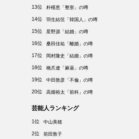
13位
朴槿恵「整形」の噂
14位
羽生結弦「韓国人」の噂
15位
星野源「結婚」の噂
16位
桑田佳祐「離婚」の噂
17位
岡村隆史「結婚」の噂
18位
橋爪遼「麻薬」の噂
19位
中田敦彦「不倫」の噂
20位
高畑裕太「前科」の噂
芸能人ランキング
1位
中山美穂
2位
前田敦子