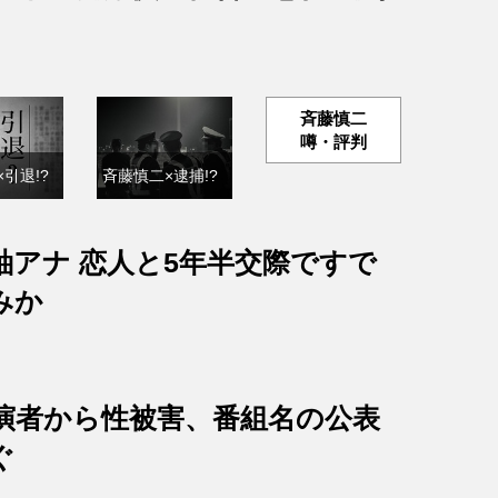
斉藤慎二
噂・評判
引退!?
斉藤慎二×逮捕!?
紬アナ 恋人と5年半交際ですで
みか
出演者から性被害、番組名の公表
ぐ