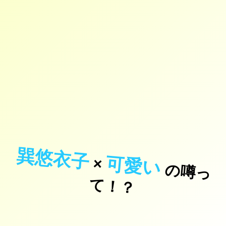
巽悠衣子
可愛い
×
の
噂
っ
！
て
？