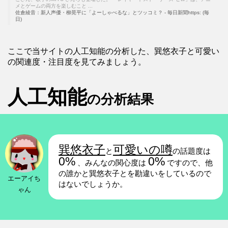
メとゲームの両方を楽しむこと ...
佐倉綾音：新人声優・柳晃平に「よーしゃべるな」とツッコミ？ - 毎日新聞https: (毎
日)
ここで当サイトの人工知能の分析した、巽悠衣子と可愛い
の関連度・注目度を見てみましょう。
人工知能
の分析結果
巽悠衣子
可愛いの噂
と
の話題度は
0%
0%
、みんなの関心度は
ですので、他
の誰かと巽悠衣子とを勘違いをしているので
エーアイち
はないでしょうか。
ゃん