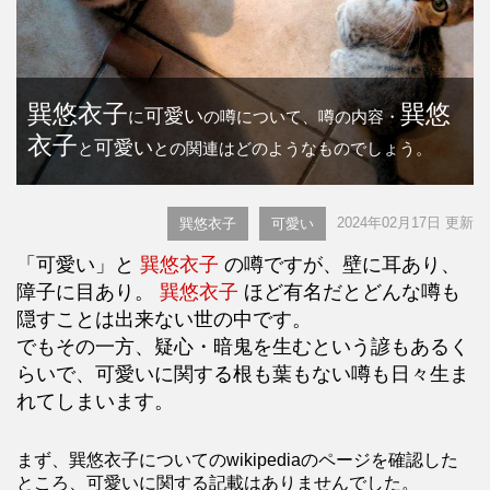
巽悠衣子
巽悠
可愛い
に
の噂について、噂の内容・
衣子
可愛い
と
との関連はどのようなものでしょう。
2024年02月17日 更新
巽悠衣子
可愛い
「可愛い」と
巽悠衣子
の噂ですが、壁に耳あり、
障子に目あり。
巽悠衣子
ほど有名だとどんな噂も
隠すことは出来ない世の中です。
でもその一方、疑心・暗鬼を生むという諺もあるく
らいで、可愛いに関する根も葉もない噂も日々生ま
れてしまいます。
まず、巽悠衣子についてのwikipediaのページを確認した
ところ、可愛いに関する記載はありませんでした。