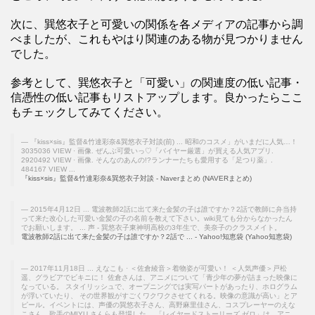
次に、巽悠衣子と可愛いの関係を各メディアの記事から調
べましたが、これもやはり関連のある物が見つかりません
でした。
参考として、巽悠衣子と「可愛い」の関連度の低い記事・
信憑性の低い記事もリストアップします。良かったらここ
もチェックしてみてください。
『kiss×sis』監督&竹達彩奈&巽悠衣子対談(前) ... 昭和のコスメ」がいまだに人気…！
3035036 VIEW · 画像. ぜんぶ可愛いっ♡「バイヤー厳選」が買える人気アプリ.
2920492 VIEW · 画像. そんなのあんの!?ランナーたちも愛用する「足つり薬」.
484167 VIEW ...
『kiss×sis』監督&竹達彩奈&巽悠衣子対談 - Naverまとめ (NAVERまとめ)
2015年4月12日 ... 電波教師2話に出て来た金髪の子は誰ですか？2話で教師に弁当持
って来た改心した可愛い金髪の子の名前を教えて下さい。wiki見ても分からなかったん
でお願いします。 ... 声 - 巽悠衣子東神明高校の3年生で、美奈子のクラスメイト。
電波教師2話に出て来た金髪の子は誰ですか？2話で ... - Yahoo!知恵袋 (Yahoo知恵袋)
2017年11月18日 ... えなこも · ＜佐倉綾音＞着物姿が可愛い！ ＜人気声優＞戸松
遥、グラビアでビキニに！ 佐倉さんは、アニメについて「青少年の夢が詰まった映像に
なっている。 スタイリッシュで、オープニングでは実写パートがあったり、ホログラム
が浮いていたり、 その世界観がすごくワクワクさせてくれる。映像の意識が高い」とア
ピール。イベントには、声優の巽悠衣子さん、高野麻里佳さん、コスプレーヤーのえな
こさん、歌手のMIYU さんらも登場した。 「レイヤードストーリーズ ゼロ」は、アニ