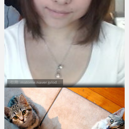
引用: matome.naver.jp/od...