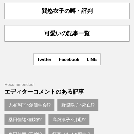
巽悠衣子の噂・評判
可愛いの記事一覧
Twitter
Facebook
LINE
Recommended!
エディターコメントのある記事
大谷翔平×創価学会!?
野際陽子×死亡!?
桑田佳祐×離婚!?
高畑淳子×引退!?