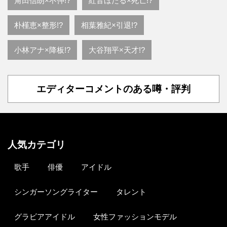
角田信朗×不仲!?
紅音ほたる×死亡!?
朴槿恵×整形!?
相葉雅紀×引退!?
小林アナ×降板!?
大谷翔平×天才!?
エディターコメントのある噂・評判
人気カテゴリ
歌手
俳優
アイドル
シンガーソングライター
タレント
グラビアアイドル
女性ファッションモデル