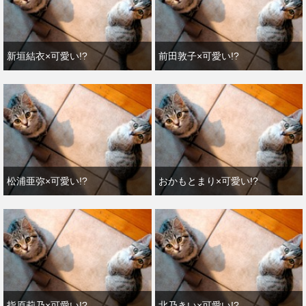
新垣結衣×可愛い!?
前田敦子×可愛い!?
松浦亜弥×可愛い!?
おかもとまり×可愛い!?
指原莉乃×可愛い!?
北乃きい×可愛い!?