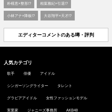
朴槿恵×整形!?
相葉雅紀×引退!?
小林アナ×降板!?
大谷翔平×天才!?
エディターコメントのある噂・評判
人気カテゴリ
歌手
俳優
アイドル
シンガーソングライター
タレント
グラビアアイドル
女性ファッションモデル
実業家
ジャニーズ事務所
AKB48