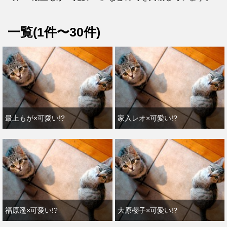
一覧(1件〜30件)
最上もが×可愛い!?
家入レオ×可愛い!?
福原遥×可愛い!?
大原櫻子×可愛い!?