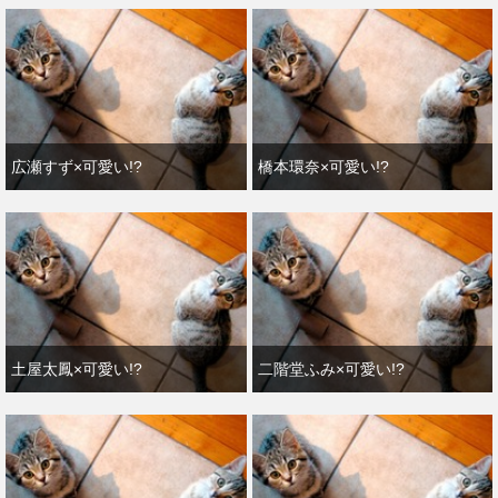
広瀬すず×可愛い!?
橋本環奈×可愛い!?
土屋太鳳×可愛い!?
二階堂ふみ×可愛い!?