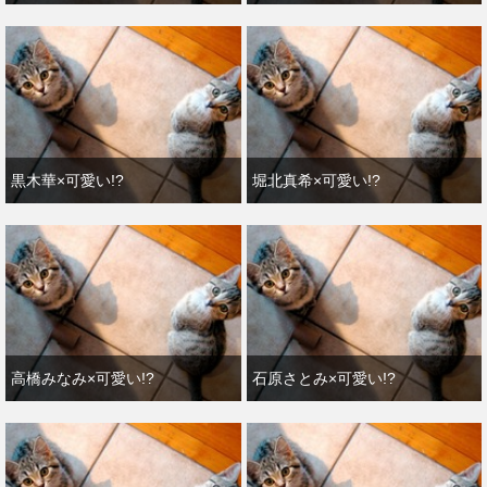
黒木華×可愛い!?
堀北真希×可愛い!?
高橋みなみ×可愛い!?
石原さとみ×可愛い!?