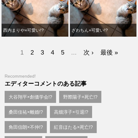
西内まりや×可愛い!?
ざわちん×可愛い!?
1
2
3
4
5
...
次 ›
最後 »
Recommended!
エディターコメントのある記事
大谷翔平×創価学会!?
野際陽子×死亡!?
桑田佳祐×離婚!?
高畑淳子×引退!?
角田信朗×不仲!?
紅音ほたる×死亡!?