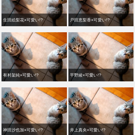
生田絵梨花×可愛い!?
戸田恵梨香×可愛い!?
有村架純×可愛い!?
平野綾×可愛い!?
神田沙也加×可愛い!?
井上真央×可愛い!?