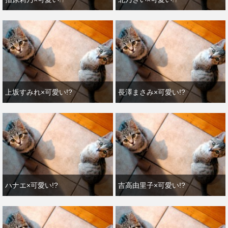
上坂すみれ×可愛い!?
長澤まさみ×可愛い!?
ハナエ×可愛い!?
吉高由里子×可愛い!?