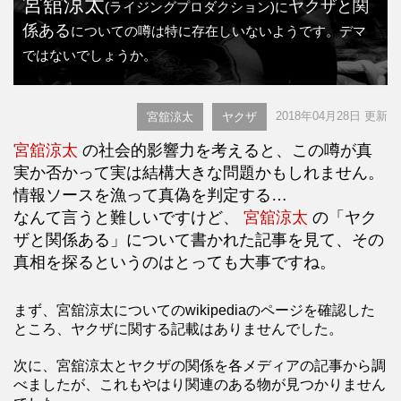
宮舘涼太
ヤクザと関
(ライジングプロダクション)に
係ある
についての噂は特に存在しいないようです。デマ
ではないでしょうか。
2018年04月28日 更新
宮舘涼太
ヤクザ
宮舘涼太
の社会的影響力を考えると、この噂が真
実か否かって実は結構大きな問題かもしれません。
情報ソースを漁って真偽を判定する…
なんて言うと難しいですけど、
宮舘涼太
の「ヤク
ザと関係ある」について書かれた記事を見て、その
真相を探るというのはとっても大事ですね。
まず、宮舘涼太についてのwikipediaのページを確認した
ところ、ヤクザに関する記載はありませんでした。
次に、宮舘涼太とヤクザの関係を各メディアの記事から調
べましたが、これもやはり関連のある物が見つかりません