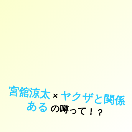
宮舘涼太
ヤ
ク
ザ
と
関
係
×
あ
る
の噂って！？