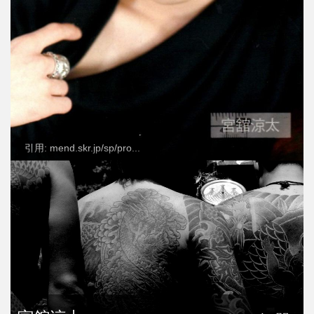
引用: mend.skr.jp/sp/pro...