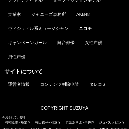
グラビアアイドル
女性ファッションモデル
実業家
ジャニーズ事務所
AKB48
ヴィジュアル系ミュージシャン
ニコモ
キャンペーンガール
舞台俳優
女性声優
男性声優
サイトについて
運営者情報
コンテンツ削除申請
タレコミ
COPYRIGHT SUZUYA
今見られている噂
岡村隆史×熱愛!?
有田哲平×引退!?
早坂あきよ×事件!?
ジュ×スッピン!?