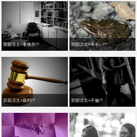
宮舘涼太×事務所!?
宮舘涼太×キモい!?
宮舘涼太×裁判!?
宮舘涼太×不倫!?