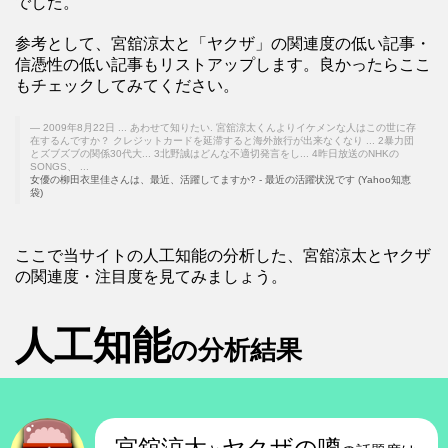
でした。
参考として、宮舘涼太と「ヤクザ」の関連度の低い記事・
信憑性の低い記事もリストアップします。良かったらここ
もチェックしてみてください。
2009年8月22日 ... あわせて知りたい. 宮舘涼太くんよりイケメンな人はこの世に存
在するんですか？ クレジットカードを延滞すると海外旅行が出来なくなり ... 2暴力団
とズブズブの関係30代大... 3北野誠はどんな不適切発言をし... 4昨日放送のNHKの
SONGS、 ...
女優の柳田衣里佳さんは、最近、活躍してますか? - 最近の活躍状況です (Yahoo知恵
袋)
ここで当サイトの人工知能の分析した、宮舘涼太とヤクザ
の関連度・注目度を見てみましょう。
人工知能
の分析結果