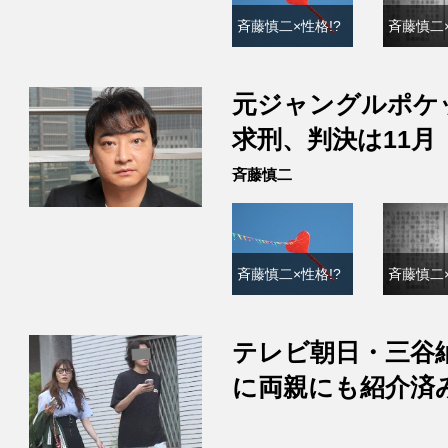
斉藤慎二×性格!?
斉藤慎二×
元ジャングルポケ
求刑、判決は11月
斉藤慎二
斉藤慎二×性格!?
斉藤慎二×
テレビ朝日・三谷
に両親にも紹介済