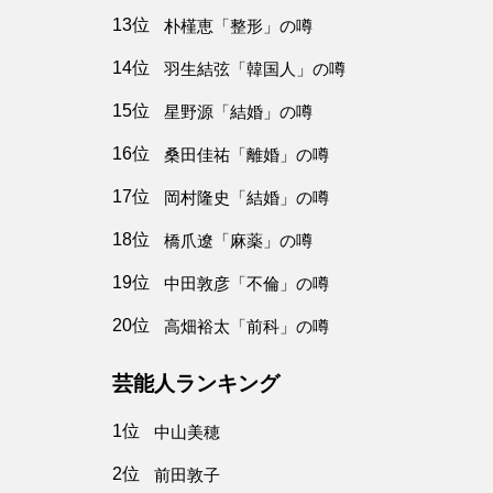
13位
朴槿恵「整形」の噂
14位
羽生結弦「韓国人」の噂
15位
星野源「結婚」の噂
16位
桑田佳祐「離婚」の噂
17位
岡村隆史「結婚」の噂
18位
橋爪遼「麻薬」の噂
19位
中田敦彦「不倫」の噂
20位
高畑裕太「前科」の噂
芸能人ランキング
1位
中山美穂
2位
前田敦子