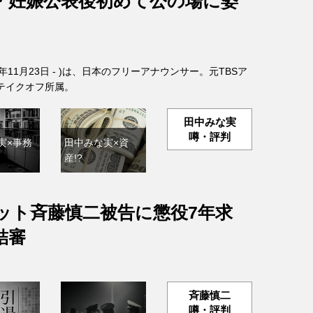
・妊娠公表後初めて公の場に姿
6年11月23日 - )は、日本のフリーアナウンサー。元TBSア
テイクオフ所属。
田中みな実
噂・評判
実×事務
田中みな実×資
産!?
ット斉藤慎二被告に懲役7年求
結審
斉藤慎二
噂・評判