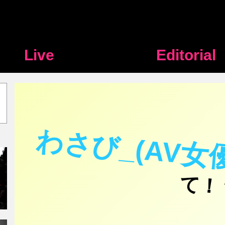
Live
Editorial
わさび_(AV女