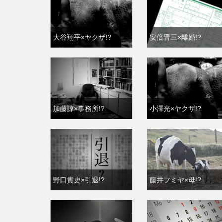
大谷翔平×ヤクザ!?
安倍晋三×離婚!?
加藤諒×事務所!?
小澤光×ヤクザ!?
野口貴史×引退!?
藤井フミヤ×母!?