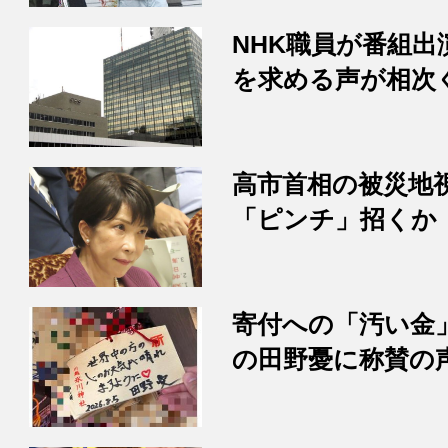
NHK職員が番組
を求める声が相次
高市首相の被災地
「ピンチ」招くか
寄付への「汚い金
の田野憂に称賛の