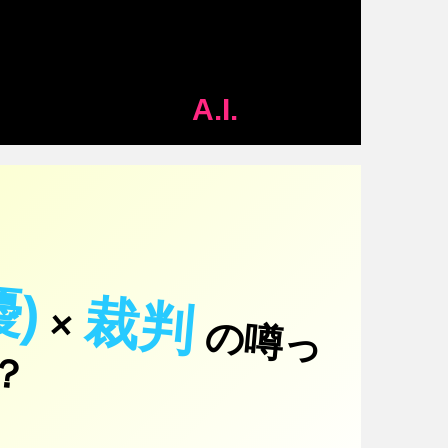
A.I.
優)
裁判
×
の
噂
っ
！
て
？