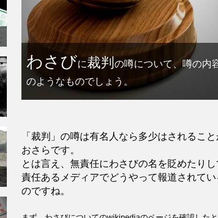
わさび
裁判
に
の噂について、噂の内
のようなものでしょう。
「裁判」の噂は有名人なら多少はされること
おさらです。
とは言え、無責任にわさびの名を貶めたりし
責任あるメディアでどうやって報道されてい
のですね。
まず、わさびについてのwikipediaのページを確認