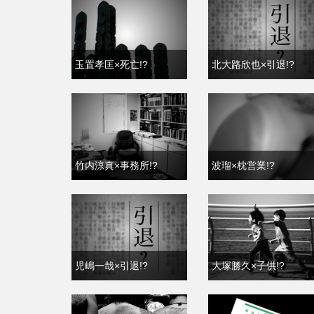
玉置孝匡×死亡!?
北大路欣也×引退!?
竹内涼真×事務所!?
波瑠×枕営業!?
児嶋一哉×引退!?
大塚勝久×子供!?