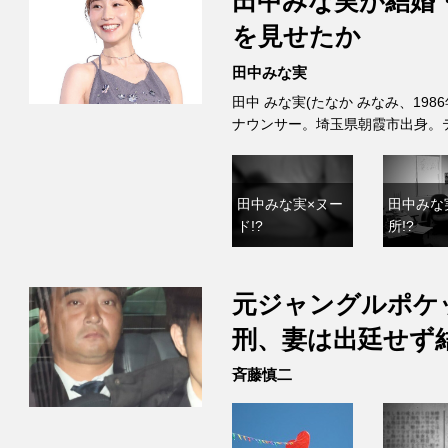
田中みな実が結婚
を見せたか
田中みな実
田中 みな実(たなか みなみ、198
ナウンサー。埼玉県朝霞市出身。
田中みな実×ヌー
田中みな
ド!?
所!?
元ジャングルポケ
刑、妻は出廷せず
斉藤慎二