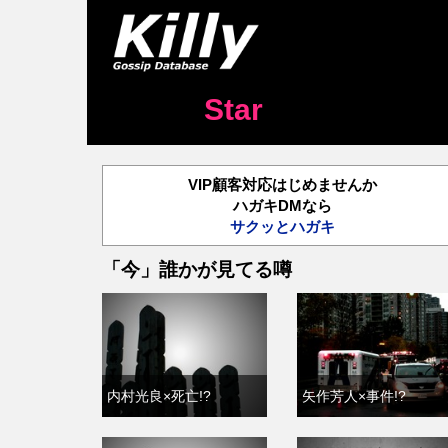
Star
VIP顧客対応はじめませんか
ハガキDMなら
サクッとハガキ
「今」誰かが見てる噂
内村光良×死亡!?
矢作芳人×事件!?