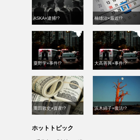
ASKA×逮捕!?
楠雄治×最近!?
粟野学×事件!?
大高善興×事件!?
重田敦史×資産!?
浜木綿子×復活!?
ホットトピック