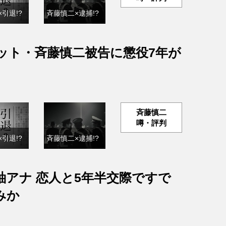
引退!?
斉藤慎二×逮捕!?
ット・斉藤慎二被告に懲役7年が
斉藤慎二
噂・評判
引退!?
斉藤慎二×逮捕!?
紬アナ 恋人と5年半交際ですで
みか