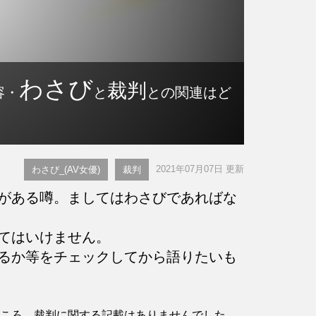
わさび
裁判
容・
と
との関連はど
2021年07月07日 更新
わさび_(AV女優)
裁判
がある噂。ましてはわさびであればな
てはいけません。
るか等をチェックしてから語りたいも
したところ、裁判に関する記載はありませんでした。