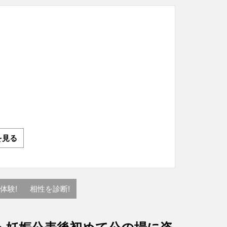
を見る
体験!
相性を診断!