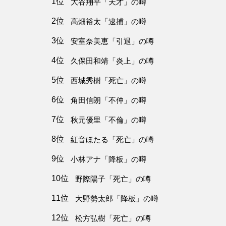
1位
大谷翔平「天才」の噂
2位
高畑裕太「逮捕」の噂
3位
安室奈美恵「引退」の噂
4位
久保田和靖「炎上」の噂
5位
西城秀樹「死亡」の噂
6位
角田信朗「不仲」の噂
7位
秋元優里「不倫」の噂
8位
紅音ほたる「死亡」の噂
9位
小林アナ「降板」の噂
10位
野際陽子「死亡」の噂
11位
大野勢太郎「降板」の噂
12位
松方弘樹「死亡」の噂