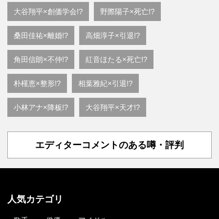
大谷翔平×創価学会!?
野際陽子×死亡!?
桑田佳祐×離婚!?
高畑淳子×引退!?
角田信朗×不仲!?
紅音ほたる×死亡!?
朴槿恵×整形!?
相葉雅紀×引退!?
小林アナ×降板!?
大谷翔平×天才!?
エディターコメントのある噂・評判
人気カテゴリ