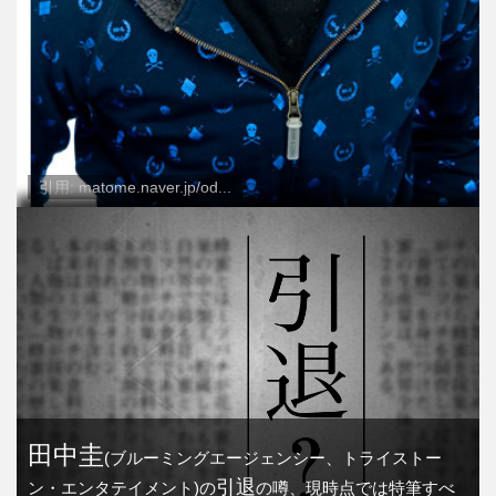
引用: matome.naver.jp/od...
田中圭
(ブルーミングエージェンシー、トライストー
引退
ン・エンタテイメント)の
の噂、現時点では特筆すべ