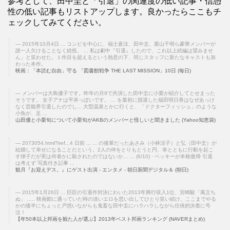
参考として、田中圭と「引退」の関連度の低い記事・信憑
性の低い記事もリストアップします。良かったらここもチ
ェックしてみてください。
2015年10月4日 ... コンビを中心に、福士蒼汰、田中圭、栗山千明ら豪華メンバーが
誰一人欠けることなく続投。 ... 私は劇中『引退』したので、これ以上続編は望みませ
ん」と笑わせた。１作目を超えるという熱意の下、同じスタッフに新たなキャストも加
わった本作。
映画：「本読む自由」守る 「図書館戦争 THE LAST MISSION」10日 (毎日)
メンバーは大島優子です。昨年の月9で共演した田中圭に小栗が紹介してとせまった
そうです。 女子アナは平井っぽいです。 ... を最初に脱退した福田明日香はなぜあっけ
なく芸能界引退したのでし... 大型温泉とかに行くと、「ドクターフィッシュ」のような
小魚が、足 ...
山田優と小栗旬について小栗旬がAKBのメンバーと怪しいと聞きました (Yahoo知恵袋)
2073054.html?iref...4 日前 ... ... の後輩だったあさみ（小林涼子）と弘（田中圭）が
結婚して幸せになることだという。2人の仲をとりもとうと円、幸とともに行動を起こ
す律子だが実は何者かに殺されたのではないか… ... (6/10) · ベッキーが本格復帰 引退
は考えず 写真付き記事 ...
観月『お迎えデス。』にゲスト出演 - エンタメ - 朝日新聞デジタル＆ (朝日)
2015年1月26日 ... 巨匠の引退作対決にわいた2013年興行収入1位、宮崎駿「風立ち
ぬ」 ..... 映画館に通っていた時の淡いエロを思い出してひとり笑い続け、ここまでやる
かの後半にちょっと戸惑いながらも鬼畜な田中圭にハラハラしながら任侠的決着に号
泣！
【年50本以上邦画を観た人が選ぶ】2013年ベスト邦画ランキング (NAVERまとめ)