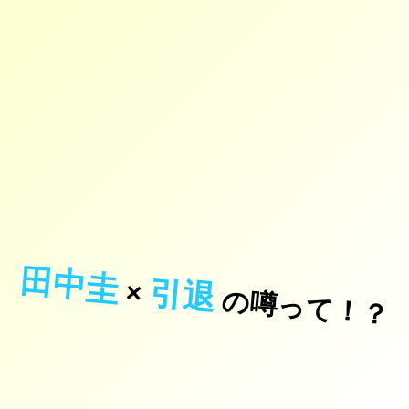
田中圭
引退
×
の噂って！？