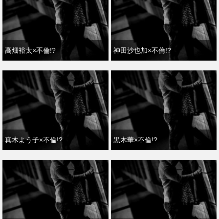
高畑裕太×不倫!?
神田沙也加×不倫!?
真木よう子×不倫!?
黒木華×不倫!?