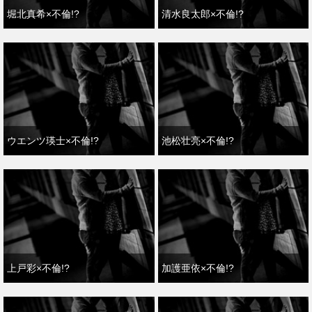
堀北真希×不倫!?
清水良太郎×不倫!?
ウエンツ瑛士×不倫!?
池松壮亮×不倫!?
上戸彩×不倫!?
加護亜依×不倫!?