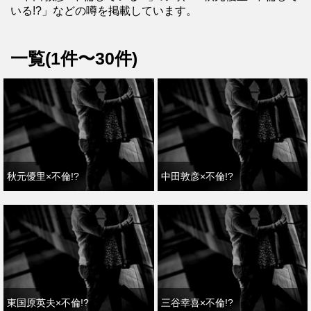
いる!?」などの噂を掲載しています。
一覧(1件〜30件)
秋元優里×不倫!?
中田敦彦×不倫!?
東国原英夫×不倫!?
三谷幸喜×不倫!?