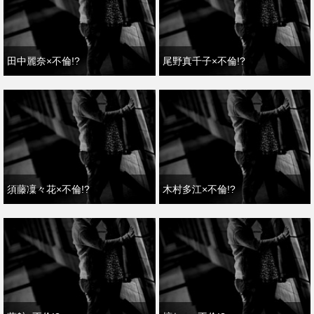
田中麗奈×不倫!?
尾野真千子×不倫!?
須藤凜々花×不倫!?
木村多江×不倫!?