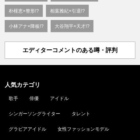
朴槿恵×整形!?
相葉雅紀×引退!?
小林アナ×降板!?
大谷翔平×天才!?
エディターコメントのある噂・評判
人気カテゴリ
歌手
俳優
アイドル
シンガーソングライター
タレント
グラビアアイドル
女性ファッションモデル