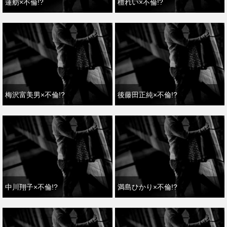
蓮舫×不倫!?
檀れい×不倫!?
梅沢富美男×不倫!?
後藤田正純×不倫!?
中川翔子×不倫!?
満島ひかり×不倫!?