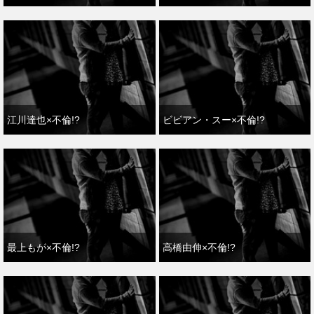
江川達也×不倫!?
ビビアン・スー×不倫!?
最上もが×不倫!?
高橋由伸×不倫!?