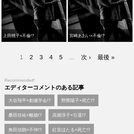
上田桃子×不倫!?
宮崎あおい×不倫!?
1
2
3
4
5
...
次 ›
最後 »
Recommended!
エディターコメントのある記事
大谷翔平×創価学会!?
野際陽子×死亡!?
桑田佳祐×離婚!?
高畑淳子×引退!?
角田信朗×不仲!?
紅音ほたる×死亡!?