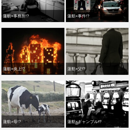
蓮舫×事務所!?
蓮舫×事件!?
蓮舫×炎上!?
蓮舫×父!?
蓮舫×母!?
蓮舫×ギャンブル!?