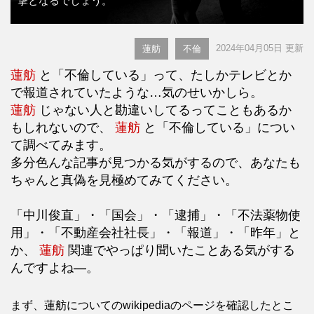
撃となるでしょう。
2024年04月05日 更新
蓮舫
不倫
蓮舫
と「不倫している」って、たしかテレビとか
で報道されていたような…気のせいかしら。
蓮舫
じゃない人と勘違いしてるってこともあるか
もしれないので、
蓮舫
と「不倫している」につい
て調べてみます。
多分色んな記事が見つかる気がするので、あなたも
ちゃんと真偽を見極めてみてください。
「中川俊直」・「国会」・「逮捕」・「不法薬物使
用」・「不動産会社社長」・「報道」・「昨年」と
か、
蓮舫
関連でやっぱり聞いたことある気がする
んですよね―。
まず、蓮舫についてのwikipediaのページを確認したとこ