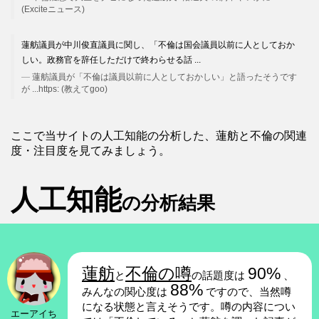
(Exciteニュース)
蓮舫議員が中川俊直議員に関し、「不倫は国会議員以前に人としておか
しい。政務官を辞任しただけで終わらせる話 ...
蓮舫議員が「不倫は議員以前に人としておかしい」と語ったそうです
が ...https: (教えてgoo)
ここで当サイトの人工知能の分析した、蓮舫と不倫の関連
度・注目度を見てみましょう。
人工知能
の分析結果
蓮舫
不倫の噂
90%
と
の話題度は
、
88%
みんなの関心度は
ですので、当然噂
になる状態と言えそうです。噂の内容につい
エーアイち