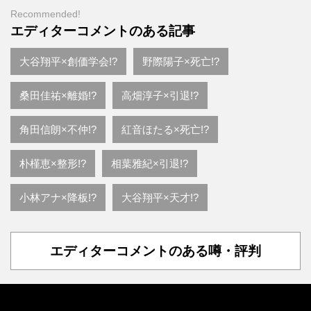
Recommended!
エディターコメントのある記事
大谷翔平×創価学会!?
野際陽子×死亡!?
桑田佳祐×離婚!?
高畑淳子×引退!?
角田信朗×不仲!?
紅音ほたる×死亡!?
朴槿恵×整形!?
相葉雅紀×引退!?
小林アナ×降板!?
大谷翔平×天才!?
エディターコメントのある噂・評判