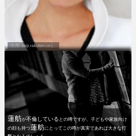
引用: seiji.rakuten.co.j...
蓮舫
不倫している
が
との噂ですが、子どもや家族向け
蓮舫
の顔も持つ
にとってこの噂が真実であれば大きな打