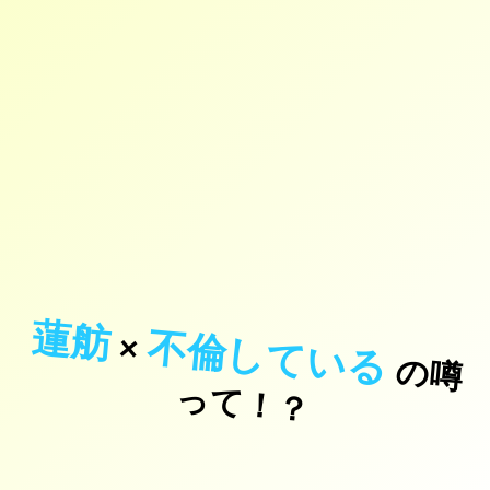
蓮舫
不倫している
×
の
噂
て
！
っ
？