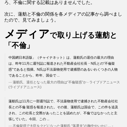
ろ、不倫に関する記載はありませんでした。
次に、蓮舫と不倫の関係を各メディアの記事から調べまし
たので、見てみましょう。
メディア
で取り上げる蓮舫と
「不倫」
中国網日本語版」（チャイナネット）は、蓮舫氏の退任の最大の理由
は、昨年11月に週刊誌に報道された不動産会社社長・N氏との“不倫疑
惑”であると指摘。N氏は不法薬物使用で逮捕歴のあるいわくつきの人物
であることから、昨年、国会で ...
蓮舫氏、退任となった最大の理由は“不倫疑惑”か - ライブドアニュース
(ライブドアニュース)
蓮舫氏は11月に一部週刊誌で、不法薬物使用で逮捕された不動産会社社
長との不倫 疑惑を報道された。その後、蓮舫氏は国会で、この件を追及
され、この社長と交際があったことを認めたが、不倫ではなかったと主
張していた。今回、この ...
不倫疑惑で大臣をクビになった蓮舫氏 “落選夫”の胸中やいかに… -