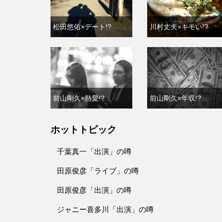
松田悠佑×デート!?
川村丈夫×キモい!?
前山剛久×熱愛!?
前山剛久×年収!?
ホットトピック
千葉真一「出演」の噂
田原俊彦「ライブ」の噂
田原俊彦「出演」の噂
ジャニー喜多川「出演」の噂