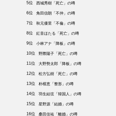
5位
西城秀樹「死亡」の噂
6位
角田信朗「不仲」の噂
7位
秋元優里「不倫」の噂
8位
紅音ほたる「死亡」の噂
9位
小林アナ「降板」の噂
10位
野際陽子「死亡」の噂
11位
大野勢太郎「降板」の噂
12位
松方弘樹「死亡」の噂
13位
朴槿恵「整形」の噂
14位
羽生結弦「韓国人」の噂
15位
星野源「結婚」の噂
16位
桑田佳祐「離婚」の噂