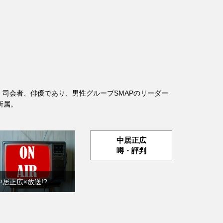
の歌手、司会者、俳優であり、男性グループSMAPのリーダー
所属。
中居正広
噂・評判
中居正広×放送!?