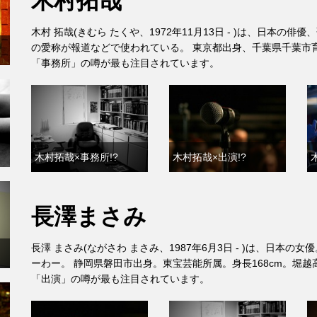
木村拓哉
木村 拓哉(きむら たくや、1972年11月13日 - )は、日本
の愛称が報道などで使われている。 東京都出身、千葉県千葉市育ち
「事務所」の噂が最も注目されています。
木村拓哉×事務所!?
木村拓哉×出演!?
長澤まさみ
長澤 まさみ(ながさわ まさみ、1987年6月3日 - )は、日
ーわー。 静岡県磐田市出身。東宝芸能所属。身長168cm。堀越高等
「出演」の噂が最も注目されています。