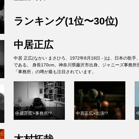
ランキング(1位〜30位)
中居正広
中居 正広(なかい まさひろ、1972年8月18日 - )は、日本
である。 身長170cm。神奈川県藤沢市出身。ジャニーズ事務所
「事務所」の噂が最も注目されています。
中居正広×事務所!?
中居正広×出演!?