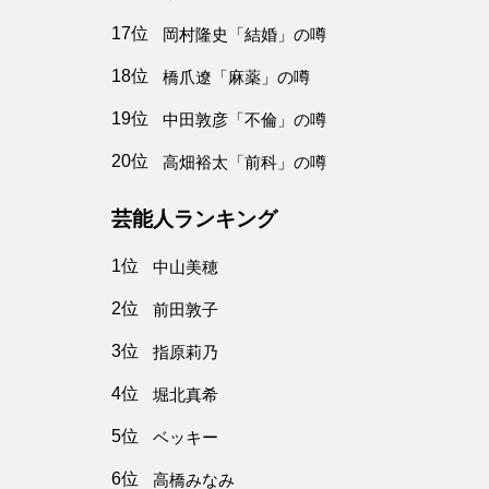
17位
岡村隆史「結婚」の噂
18位
橋爪遼「麻薬」の噂
19位
中田敦彦「不倫」の噂
20位
高畑裕太「前科」の噂
芸能人ランキング
1位
中山美穂
2位
前田敦子
3位
指原莉乃
4位
堀北真希
5位
ベッキー
6位
高橋みなみ