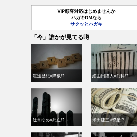
VIP顧客対応はじめませんか
ハガキDMなら
サクッとハガキ
「今」誰かが見てる噂
渡邊昌紀×降板!?
細山田隆人×前科!?
辻堂ゆめ×死亡!?
米田建三×資産!?