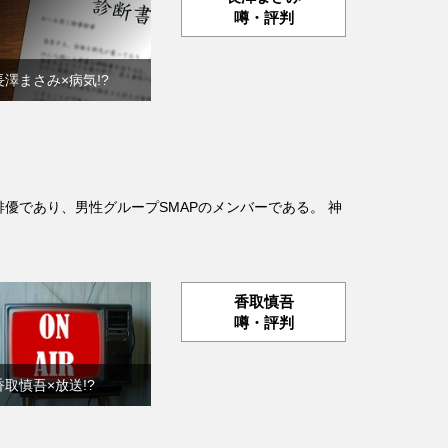
噂・評判
長澤まさみ×病気!?
手、俳優であり、男性グループSMAPのメンバーである。 神
香取慎吾
噂・評判
香取慎吾×放送!?