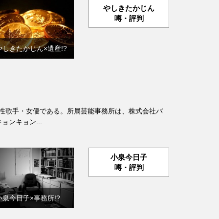
やしきたかじん
噂・評判
やしきたかじん×遺産!?
日本の女性歌手・女優である。所属芸能事務所は、株式会社バ
ョンキョン...
小泉今日子
噂・評判
小泉今日子×事務所!?