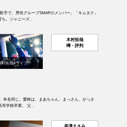
の俳優、歌手で、男性グループSMAPのメンバー。「キムタク」
。ジャニーズ...
木村拓哉
噂・評判
木村拓哉×ライブ!?
本の女優。本名同じ。愛称は、まあちゃん、まっさん、がっさ
学校卒業。 父...
長澤まさみ