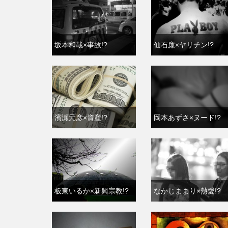
坂本和哉×事故!?
仙石廉×ヤリチン!?
濱瀬元彦×資産!?
岡本あずさ×ヌード!?
板東いるか×新興宗教!?
なかじままり×熱愛!?