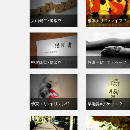
大山健二×降板!?
榎本ナリコ×レイプ!?
中尾隆聖×借金!?
熊倉一雄×タトゥー!?
伊東エリ×ヤリマン!?
早瀬昇×チケット!?