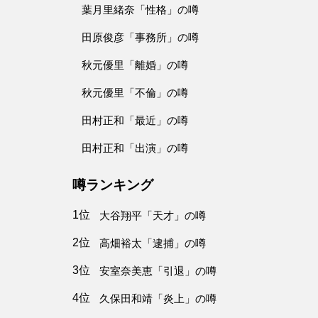
葉月里緒奈「性格」の噂
田原俊彦「事務所」の噂
秋元優里「離婚」の噂
秋元優里「不倫」の噂
田村正和「最近」の噂
田村正和「出演」の噂
噂ランキング
1位
大谷翔平「天才」の噂
2位
高畑裕太「逮捕」の噂
3位
安室奈美恵「引退」の噂
4位
久保田和靖「炎上」の噂