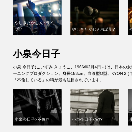
やしきたかじん×ライ
ブ!?
やしきたかじん×出演!?
小泉今日子
小泉 今日子(こいずみ きょうこ、1966年2月4日 - )は、
ーニングプロダクション。身長153cm。血液型O型。KYON 2 (キ
「不倫している」の噂が最も注目されています。
小泉今日子×不倫!?
小泉今日子×父!?