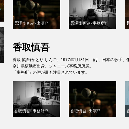
長澤まさみ×出演!?
長澤まさみ×事務所!?
香取慎吾
香取 慎吾(かとり しんご、1977年1月31日 - )は、日本の歌
奈川県横浜市出身。ジャニーズ事務所所属。
「事務所」の噂が最も注目されています。
香取慎吾×事務所!?
香取慎吾×出演!?