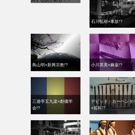
石川弘樹×事故!?
鳥山明×新興宗教!?
小川英美×麻薬!?
三遊亭五九楽×創価学
デビッド・カーペンタ
会!?
×前科!?