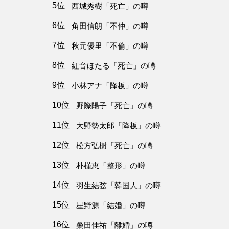
5位
西城秀樹「死亡」の噂
6位
角田信朗「不仲」の噂
7位
秋元優里「不倫」の噂
8位
紅音ほたる「死亡」の噂
9位
小林アナ「降板」の噂
10位
野際陽子「死亡」の噂
11位
大野勢太郎「降板」の噂
12位
松方弘樹「死亡」の噂
13位
朴槿恵「整形」の噂
14位
羽生結弦「韓国人」の噂
15位
星野源「結婚」の噂
16位
桑田佳祐「離婚」の噂