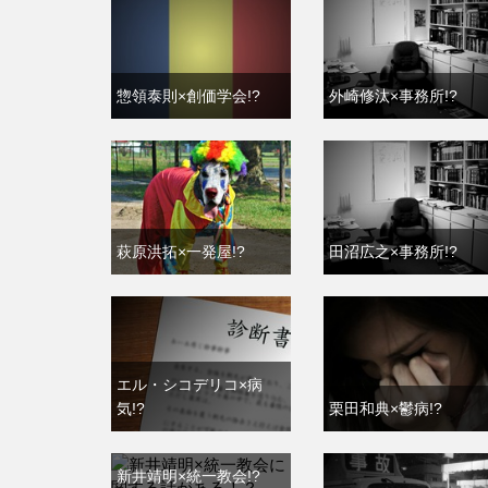
惣領泰則×創価学会!?
外崎修汰×事務所!?
萩原洪拓×一発屋!?
田沼広之×事務所!?
エル・シコデリコ×病
気!?
栗田和典×鬱病!?
新井靖明×統一教会!?