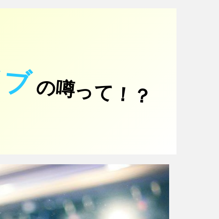
イブ
の噂って！？