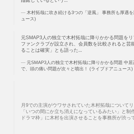
躊躇しているという...
木村拓哉に吹き続ける3つの「逆風」 事務所も厚遇を
ュース)
元SMAP3人の独立で木村拓哉に降りかかる問題を
ファンクラブが設立され、会員数を比較されると芸
ることは確実」とも語った...
元SMAP3人の独立で木村拓哉に降りかかる問題 中居
で、頭の痛い問題が次々と噴出！ (ライブドアニュース)
月9での主演がウワサされていた木村拓哉について
「いつの間にか立ち消えになっているみたい」と制
ドラマ枠」に木村を出演させることを事務所が渋ってい