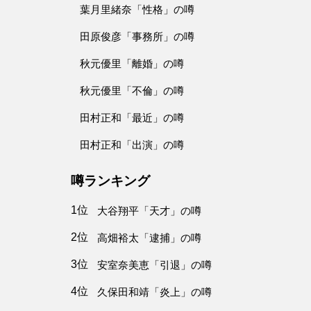
葉月里緒奈「性格」の噂
田原俊彦「事務所」の噂
秋元優里「離婚」の噂
秋元優里「不倫」の噂
田村正和「最近」の噂
田村正和「出演」の噂
噂ランキング
1位
大谷翔平「天才」の噂
2位
高畑裕太「逮捕」の噂
3位
安室奈美恵「引退」の噂
4位
久保田和靖「炎上」の噂