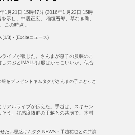
21日 15時47分 (2016年1 月22日 15時
ズ残留を示し、中居正広、 稲垣吾郎、草なぎ剛、
の時点 ...
) - (Exciteニュース)
ルライブが報じた。さんまが息子の服装のこ
しのぶとIMALUは服はかっこいいが、似合
の服をプレゼントキムタクがさんまの子にどっさ
とリアルライブが伝えた。手越は、スキャン
るそう。好感度抜群の手越との共演で、木村
せたい思惑キムタク NEWS・手越祐也との共演