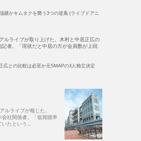
躊躇かキムタクを襲う3つの逆風 (ライブドアニ
リアルライブが取り上げた。木村と中居正広の
能記者。「現状だと中居の方が会員数が上回
正広との比較は必至か元SMAPの3人独立決定
リアルライブが報じた。
作会社関係者。「低視聴率
たという...