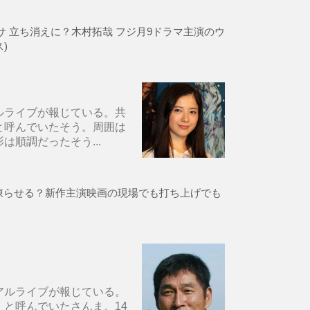
 立ち消えに？木村拓哉 フジ月9ドラマ主演のウ
)
ルライブが報じている。共
と呼んでいたそう。周囲は
順調だったそう...
凍らせる？新作主演映画の現場でも打ち上げでも
アルライブが報じている。
と呼んでいたさんま。14