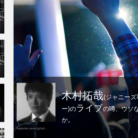
木村拓哉
(ジャニーズ
ライブ
ー)の
の噂、ウソ
か。
matome.naver.jp/od...