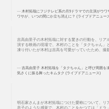
木村拓哉にフジテレビ系の月9ドラマでの主演がウワサ
ワサが、いつの間にか立ち消えに？ (ライブドアニュース
吉高由里子の木村拓哉に対する驚きの行動を、リア
演する映画の現場で、木村のことを「タクちゃん」
凍り付いたが木村は吉高を可愛がっていたため、撮影は
吉高由里子 木村拓哉を「タクちゃん」と呼び周囲を
気さくに振る舞ったキムタク (ライブドアニュース)
明石家さんまが木村拓哉につけた愛称について、リ
息子のような感覚で、木村のことをかつては「ドラ」