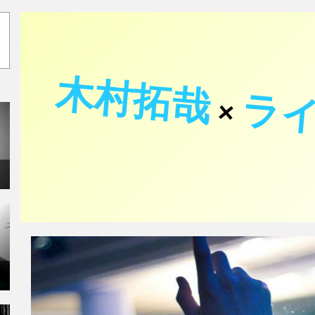
木村拓哉
ラ
×