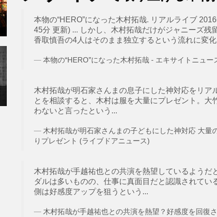
本物の“HERO”になった木村拓哉. リアルライブ 2016年1月
45分 更新) ... しかし、木村拓哉だけがジャニー
香取慎吾の4人はそのまま独立するという流れに変化。こ
本物の“HERO”になった木村拓哉 - エキサイトニュース(1/3
木村拓哉が明石家さんまの息子にした神対応をリア
とを相談すると、木村は服を大量にプレゼント。大竹
わないと言ったという...
木村拓哉が明石家さんまの子どもにした神対応 大量
りプレゼント (ライブドアニュース)
木村拓哉が手越祐也との共演を熱望しているようだ
ダルは多いものの、仕事に真面目だと認識されてい
側は好感度アップを狙うという...
木村拓哉が手越祐也との共演を熱望？好感度を回復さ