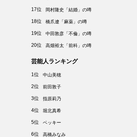
17位
岡村隆史「結婚」の噂
18位
橋爪遼「麻薬」の噂
19位
中田敦彦「不倫」の噂
20位
高畑裕太「前科」の噂
芸能人ランキング
1位
中山美穂
2位
前田敦子
3位
指原莉乃
4位
堀北真希
5位
ベッキー
6位
高橋みなみ