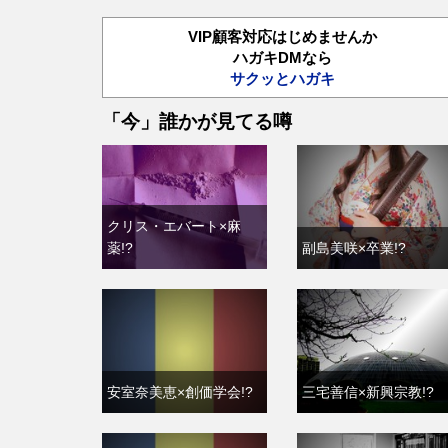
VIP顧客対応はじめませんか
ハガキDMなら
サクッとハガキ
「今」誰かが見てる噂
クリス・エバート×麻
薬!?
副島美咲×卒業!?
安室奈美恵×創価学会!?
三宅善信×新興宗教!?