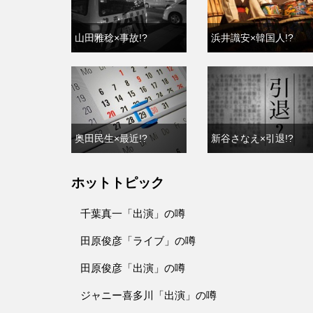
山田雅稔×事故!?
浜井識安×韓国人!?
奥田民生×最近!?
新谷さなえ×引退!?
ホットトピック
千葉真一「出演」の噂
田原俊彦「ライブ」の噂
田原俊彦「出演」の噂
ジャニー喜多川「出演」の噂