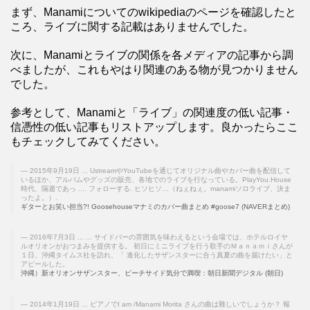
まず、Manamiについてのwikipediaのページを確認したと
ころ、ライブに関する記載はありませんでした。
次に、Manamiとライブの関係を各メディアの記事から調
べましたが、これもやはり関連のある物が見つかりません
でした。
参考として、Manamiと「ライブ」の関連度の低い記事・
信憑性の低い記事もリストアップします。良かったらここ
もチェックしてみてください。
2015年9月19日 ... UstreamやYouTubeを通じてオリジナル曲やカバー曲を配信して
いるほか、アルバムやグッズの販売、各地でのライブを行なっている。PlayYou.House
時代、隔週であっ .... フォローする. ヒソヒソ…（ねぇねぇ。manamiソロライブ、決ま
ったよ。）.
ギターとお笑い担当?! Goosehouseマナミのカバー曲まとめ #goose7 (NAVERまとめ)
2016年7月3日 ... ... サイドバーの雰囲気を味わえるという会場では、ホテルロイヤ
ルオリオンがおつまみを提供する。 初日にミニライブを行う歌手のＭａｎａｍｉさんが
１日、沖縄タイムス社を訪れ、「 進化したサザンスターに合う真夏の曲を届けたい」と
アピールした。
沖縄）新オリオンサザンスター、ビーチサイド気分で満喫：朝日新聞デジタル (朝日)
2014年1月19日 ... ピアノでI am /Manami Morita さんの曲は難しいでしょうか？ 報