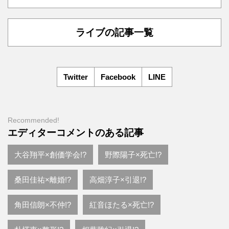
ライブの記事一覧
Twitter
Facebook
LINE
Recommended!
エディターコメントのある記事
大谷翔平×創価学会!?
野際陽子×死亡!?
桑田佳祐×離婚!?
高畑淳子×引退!?
角田信朗×不仲!?
紅音ほたる×死亡!?