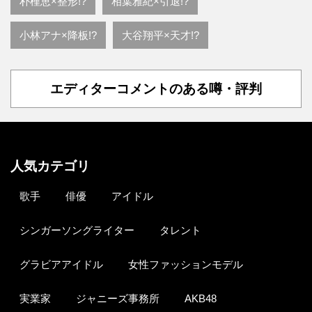
朴槿恵×整形!?
相葉雅紀×引退!?
小林アナ×降板!?
大谷翔平×天才!?
エディターコメントのある噂・評判
人気カテゴリ
歌手
俳優
アイドル
シンガーソングライター
タレント
グラビアアイドル
女性ファッションモデル
実業家
ジャニーズ事務所
AKB48