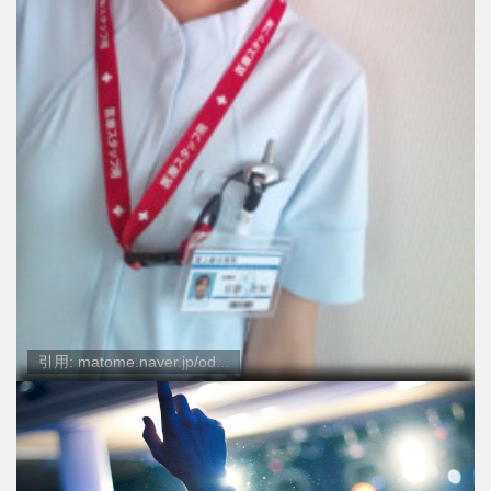
引用: matome.naver.jp/od...