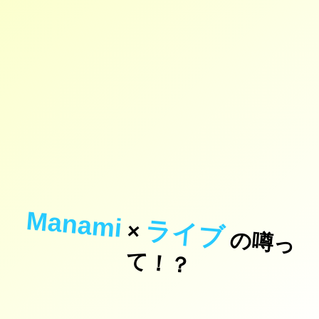
Manami
ライブ
×
の
噂
っ
！
て
？