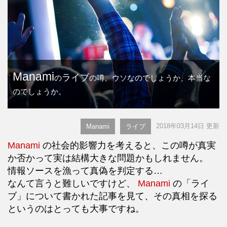
Manami
ライブ
の
の噂、ウソなのでしょうか、本当な
のでしょうか。
2018年03月14日 更新
Manami
ライブ
Manami
の社会的影響力を考えると、この噂が真実
か否かって実は結構大きな問題かもしれません。
情報ソースを漁って真偽を判定する…
なんて言うと難しいですけど、
Manami
の「ライ
ブ」について書かれた記事を見て、その真相を探る
というのはとっても大事ですね。