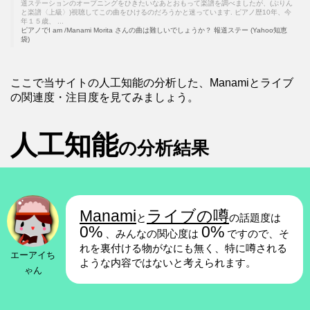
道ステーションのオープニングをひきたいなあとおもって楽譜を調べましたが、(ぷりん
と楽譜〈上級〉)視聴してこの曲をひけるのだろうかと迷っています. ピアノ歴10年、今
年１５歳、 ...
ピアノでI am /Manami Morita さんの曲は難しいでしょうか？ 報道ステー (Yahoo知恵
袋)
ここで当サイトの人工知能の分析した、Manamiとライブ
の関連度・注目度を見てみましょう。
人工知能
の分析結果
Manami
ライブの噂
と
の話題度は
0%
0%
、みんなの関心度は
ですので、そ
れを裏付ける物がなにも無く、特に噂される
エーアイち
ような内容ではないと考えられます。
ゃん