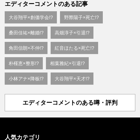
エディターコメントのある記事
大谷翔平×創価学会!?
野際陽子×死亡!?
桑田佳祐×離婚!?
高畑淳子×引退!?
角田信朗×不仲!?
紅音ほたる×死亡!?
朴槿恵×整形!?
相葉雅紀×引退!?
小林アナ×降板!?
大谷翔平×天才!?
エディターコメントのある噂・評判
人気カテゴリ