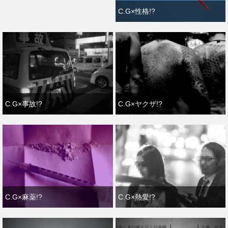
C.G×性格!?
C.G×事故!?
C.G×ヤクザ!?
C.G×麻薬!?
C.G×熱愛!?