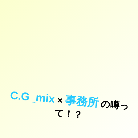
C.G_mix
事務所
×
の
噂
っ
！
て
？