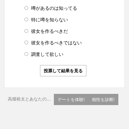
噂があるのは知ってる
特に噂を知らない
彼女を作るべきだ
彼女を作るべきではない
調査して欲しい
投票して結果を見る
高畑裕太とあなたの…
デートを体験!
相性を診断!