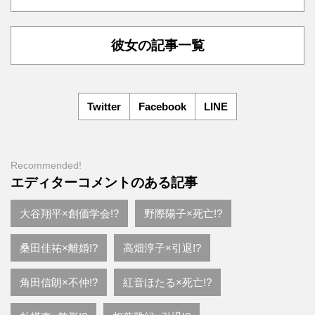
彼女の記事一覧
Twitter
Facebook
LINE
Recommended!
エディターコメントのある記事
大谷翔平×創価学会!?
野際陽子×死亡!?
桑田佳祐×離婚!?
高畑淳子×引退!?
角田信朗×不仲!?
紅音ほたる×死亡!?