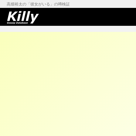
高畑裕太の「彼女がいる」の噂検証