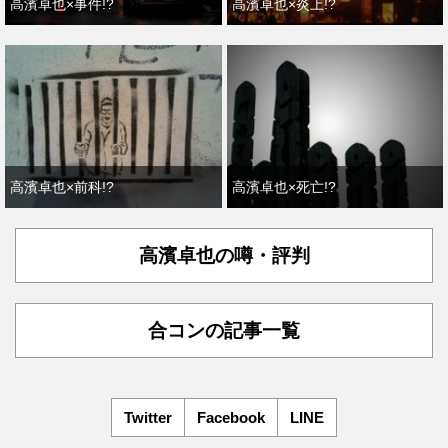
高濱卓也×事件!?
高濱卓也×炎上!?
高濱卓也×前科!?
高濱卓也×死亡!?
高濱卓也の噂・評判
合コンの記事一覧
Twitter
Facebook
LINE