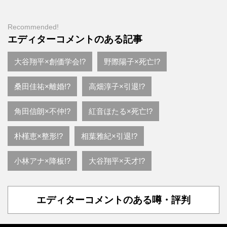
Recommended!
エディターコメントのある記事
大谷翔平×創価学会!?
野際陽子×死亡!?
桑田佳祐×離婚!?
高畑淳子×引退!?
角田信朗×不仲!?
紅音ほたる×死亡!?
朴槿恵×整形!?
相葉雅紀×引退!?
小林アナ×降板!?
大谷翔平×天才!?
エディターコメントのある噂・評判