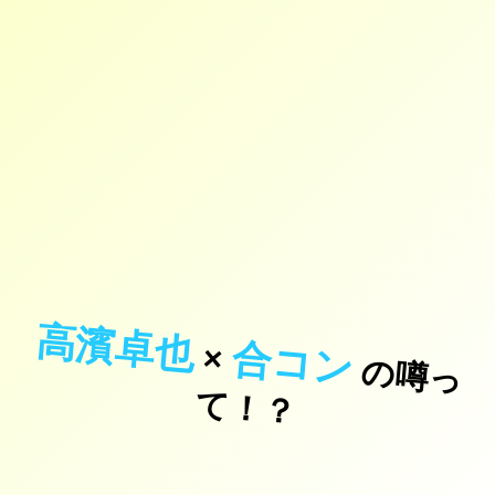
高濱卓也
合コン
×
の
噂
っ
！
て
？