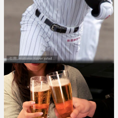
引用: matome.naver.jp/od...