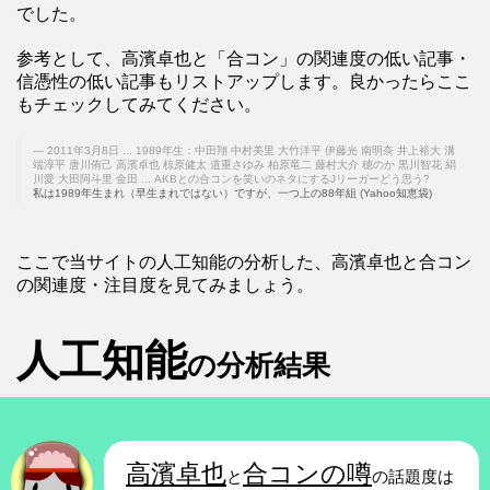
でした。
参考として、高濱卓也と「合コン」の関連度の低い記事・
信憑性の低い記事もリストアップします。良かったらここ
もチェックしてみてください。
2011年3月8日 ... 1989年生：中田翔 中村美里 大竹洋平 伊藤光 南明奈 井上裕大 溝
端淳平 唐川侑己 高濱卓也 椋原健太 道重さゆみ 柏原竜二 藤村大介 穂のか 黒川智花 絹
川愛 大田阿斗里 金田 ... AKBとの合コンを笑いのネタにするJリーガーどう思う?
私は1989年生まれ（早生まれではない）ですが、一つ上の88年組 (Yahoo知恵袋)
ここで当サイトの人工知能の分析した、高濱卓也と合コン
の関連度・注目度を見てみましょう。
人工知能
の分析結果
高濱卓也
合コンの噂
と
の話題度は