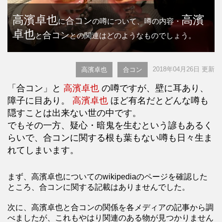
高濱卓也
高濱
合コン
に
の噂について、噂の内容・
卓也
合コン
と
との関連はどのようなものでしょう。
2018年04月26日 更新
高濱卓也
合コン
「合コン」と
高濱卓也
の噂ですが、壁に耳あり、
障子に目あり。
高濱卓也
ほど有名だとどんな噂も
隠すことは出来ない世の中です。
でもその一方、疑心・暗鬼を生むという諺もあるく
らいで、合コンに関する根も葉もない噂も日々生ま
れてしまいます。
まず、高濱卓也についてのwikipediaのページを確認した
ところ、合コンに関する記載はありませんでした。
次に、高濱卓也と合コンの関係を各メディアの記事から調
べましたが、これもやはり関連のある物が見つかりません