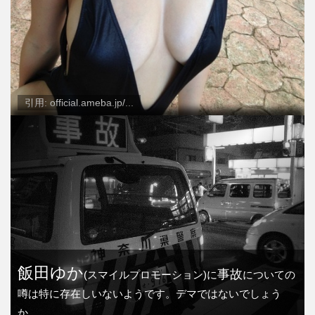
引用: official.ameba.jp/...
飯田ゆか
事故
(スマイルプロモーション)に
についての
噂は特に存在しいないようです。デマではないでしょう
か。