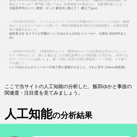
電 話 06-6781-6890 深田博子バトンスクール〒580-0003 ... 高齢者の自動車事故。対
策はどうすべき？ 専門家に聞いてみた. 高速道路での逆走など、高齢運転者による ...
大阪府堺市のバトン教室 - ダンス 解決済 | 教えて！ (教えてgoo)
2016年7月16日 ... アイドルユニット・スマイル学園の元メンバー いいだゆか（飯田
ゆか）さんをストーカーした疑いで、神奈川県鎌倉市大町の文化財修復士・辻泰広容疑
者が逮捕されました。
超絶美少女 元スマイル学園の いいだゆかさん(18)をストーカー、辻泰広 (NAVERまと
め)
2016年7月21日 ... 18歳女性タレント・飯田ゆかというのは有名な方なんでしょう
か？ ５年ちかくフ... 前にも書きましたが堀北真希さんの知恵袋での言われ ... 初めてな
ので、アドバイスお願いしま... 堀（小関）鈴香の旦那が事故死！？ 一年前、１６歳で
デキ婚して ...
いいだゆかさんのストーカー行為で男が逮捕されました。それに対す (Yahoo知恵袋)
ここで当サイトの人工知能の分析した、飯田ゆかと事故の
関連度・注目度を見てみましょう。
人工知能
の分析結果