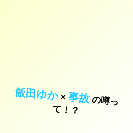
飯田ゆか
事故
×
の
噂
っ
！
て
？