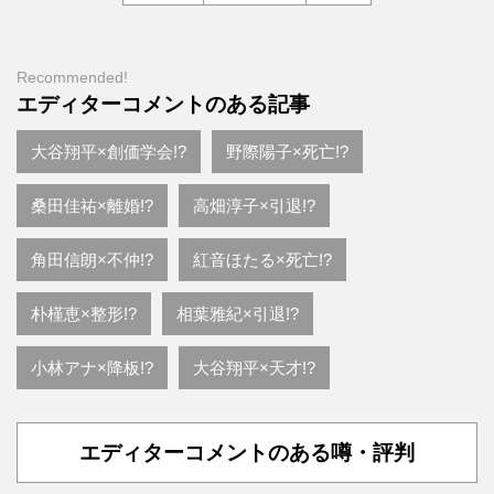
Recommended!
エディターコメントのある記事
大谷翔平×創価学会!?
野際陽子×死亡!?
桑田佳祐×離婚!?
高畑淳子×引退!?
角田信朗×不仲!?
紅音ほたる×死亡!?
朴槿恵×整形!?
相葉雅紀×引退!?
小林アナ×降板!?
大谷翔平×天才!?
エディターコメントのある噂・評判