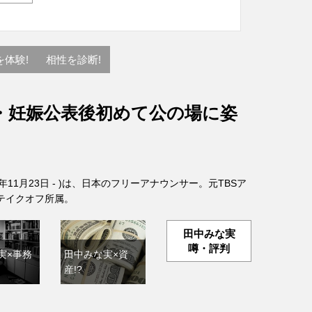
を体験!
相性を診断!
・妊娠公表後初めて公の場に姿
6年11月23日 - )は、日本のフリーアナウンサー。元TBSア
テイクオフ所属。
田中みな実
噂・評判
実×事務
田中みな実×資
産!?