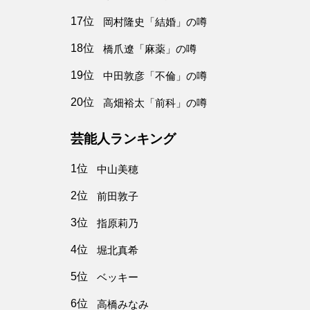
17位
岡村隆史「結婚」の噂
18位
橋爪遼「麻薬」の噂
19位
中田敦彦「不倫」の噂
20位
高畑裕太「前科」の噂
芸能人ランキング
1位
中山美穂
2位
前田敦子
3位
指原莉乃
4位
堀北真希
5位
ベッキー
6位
高橋みなみ