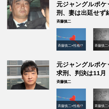
元ジャングルポケ
刑、妻は出廷せず
斉藤慎二
斉藤慎二×性格!?
斉藤慎二×
元ジャングルポケ
求刑、判決は11月
斉藤慎二
斉藤慎二×性格!?
斉藤慎二×