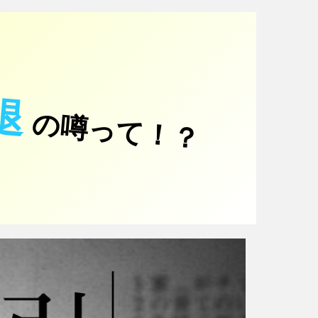
退
の噂って！？