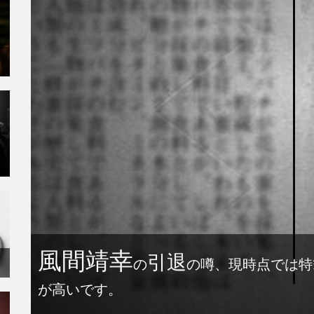
風間靖幸
引退
の
の噂、現時点では特
が高いです。