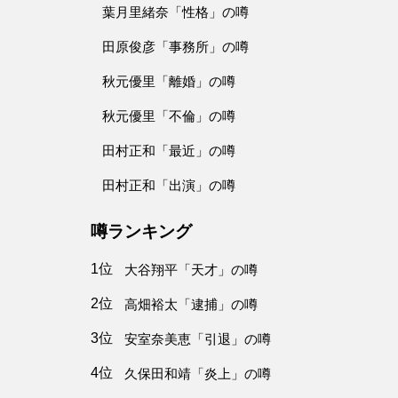
葉月里緒奈「性格」の噂
田原俊彦「事務所」の噂
秋元優里「離婚」の噂
秋元優里「不倫」の噂
田村正和「最近」の噂
田村正和「出演」の噂
噂ランキング
1位
大谷翔平「天才」の噂
2位
高畑裕太「逮捕」の噂
3位
安室奈美恵「引退」の噂
4位
久保田和靖「炎上」の噂