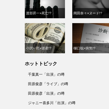
渡部昇一×死亡!?
岡田奈々×ヌード!?
小沢一郎×資産!?
樋口聡×病気!?
ホットトピック
千葉真一「出演」の噂
田原俊彦「ライブ」の噂
田原俊彦「出演」の噂
ジャニー喜多川「出演」の噂