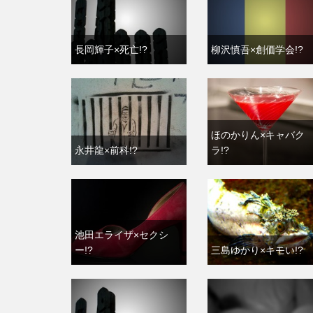
長岡輝子×死亡!?
柳沢慎吾×創価学会!?
ほのかりん×キャバク
永井龍×前科!?
ラ!?
池田エライザ×セクシ
ー!?
三島ゆかり×キモい!?