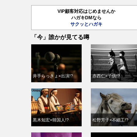
VIP顧客対応はじめませんか
ハガキDMなら
サクッとハガキ
「今」誰かが見てる噂
井手らっきょ×出演!?
赤西仁×子供!?
黒木知宏×韓国人!?
松野芳子×不細工!?