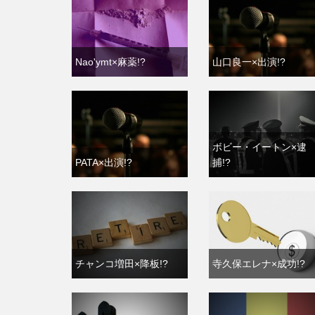
Nao'ymt×麻薬!?
山口良一×出演!?
ボビー・イートン×逮
PATA×出演!?
捕!?
チャンコ増田×降板!?
寺久保エレナ×成功!?