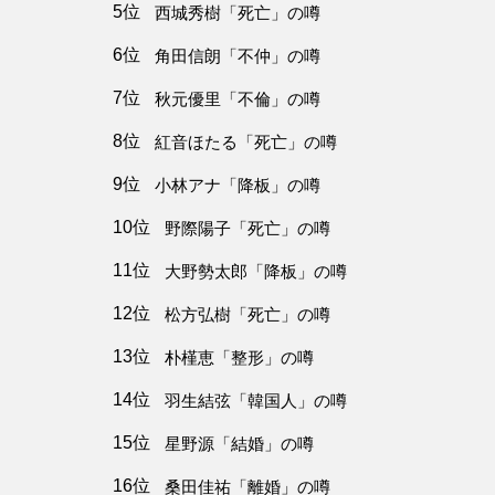
5位
西城秀樹「死亡」の噂
6位
角田信朗「不仲」の噂
7位
秋元優里「不倫」の噂
8位
紅音ほたる「死亡」の噂
9位
小林アナ「降板」の噂
10位
野際陽子「死亡」の噂
11位
大野勢太郎「降板」の噂
12位
松方弘樹「死亡」の噂
13位
朴槿恵「整形」の噂
14位
羽生結弦「韓国人」の噂
15位
星野源「結婚」の噂
16位
桑田佳祐「離婚」の噂