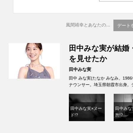
風間靖幸とあなたの…
デート
田中みな実が結婚
を見せたか
田中みな実
田中 みな実(たなか みなみ、198
ナウンサー。埼玉県朝霞市出身。
田中みな実×ヌー
田中みな
ド!?
所!?