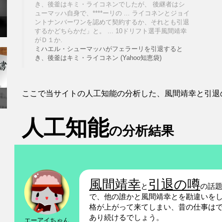
き、後釜はキミ・ライコネンでしたが、 後継者はシ
ューマッハ自身で、****ーリの ... ライコネンとジョイ
ントナンバーワンを認めて契約するか、それとも引退
するかどちらかだ」と。 ... 10ドリフト選手風間靖幸
がＤ１か.
ミハエル・シューマッハがフェラーリを引退すると
き、後釜はキミ・ライコネン (Yahoo知恵袋)
ここで当サイトの人工知能の分析した、風間靖幸と引退
人工知能
の分析結果
風間靖幸
引退の噂
と
の話
で、他の誰かと風間靖幸とを勘違いを
格が上がって来てしまい、昔の仕事は
あり続けるでしょう。
エーアイちゃん