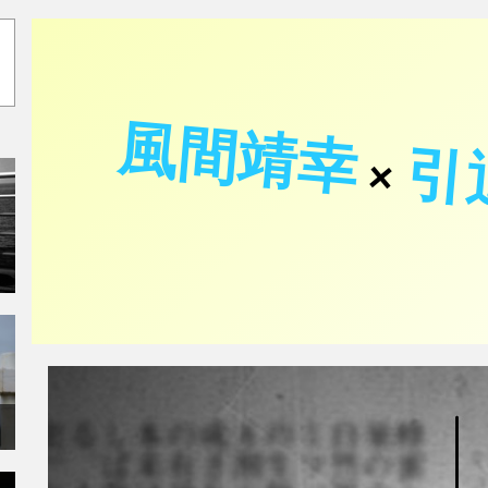
風間靖幸
引
×