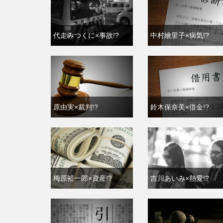
代走みつくに×事故!?
中村繪里子×病気!?
原由実×裁判!?
鈴木保奈美×借金!?
梅原裕一郎×資産!?
吉川あいみ×熱愛!?