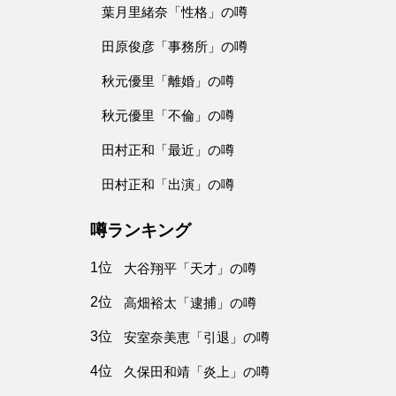
葉月里緒奈「性格」の噂
田原俊彦「事務所」の噂
秋元優里「離婚」の噂
秋元優里「不倫」の噂
田村正和「最近」の噂
田村正和「出演」の噂
噂ランキング
1位
大谷翔平「天才」の噂
2位
高畑裕太「逮捕」の噂
3位
安室奈美恵「引退」の噂
4位
久保田和靖「炎上」の噂