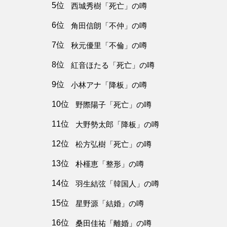
5位
西城秀樹「死亡」の噂
6位
角田信朗「不仲」の噂
7位
秋元優里「不倫」の噂
8位
紅音ほたる「死亡」の噂
9位
小林アナ「降板」の噂
10位
野際陽子「死亡」の噂
11位
大野勢太郎「降板」の噂
12位
松方弘樹「死亡」の噂
13位
朴槿恵「整形」の噂
14位
羽生結弦「韓国人」の噂
15位
星野源「結婚」の噂
16位
桑田佳祐「離婚」の噂