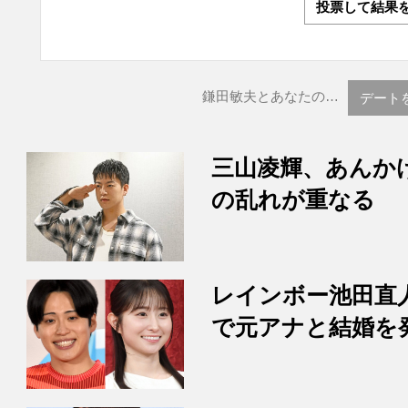
投票して結果
鎌田敏夫とあなたの…
デート
三山凌輝、あんか
の乱れが重なる
レインボー池田直
で元アナと結婚を