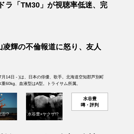
ドラ「TM30」が視聴率低迷、完
山凌輝の不倫報道に怒り、友人
年7月14日 - )は、日本の俳優、歌手。北海道空知郡芦別町
、体重60kg、血液型はA型。トライサム所属。
水谷豊
噂・評判
活!?
水谷豊×ヤクザ!?