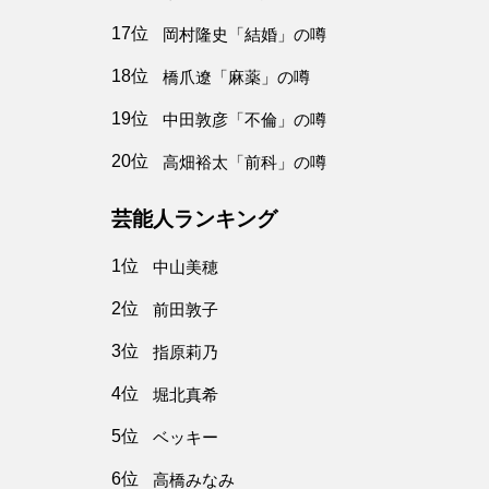
17位
岡村隆史「結婚」の噂
18位
橋爪遼「麻薬」の噂
19位
中田敦彦「不倫」の噂
20位
高畑裕太「前科」の噂
芸能人ランキング
1位
中山美穂
2位
前田敦子
3位
指原莉乃
4位
堀北真希
5位
ベッキー
6位
高橋みなみ