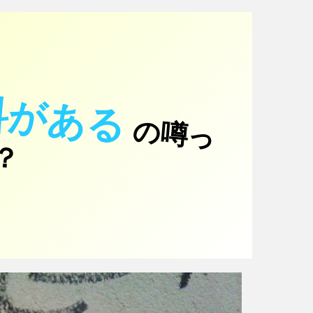
科がある
の
噂
っ
！
て
？