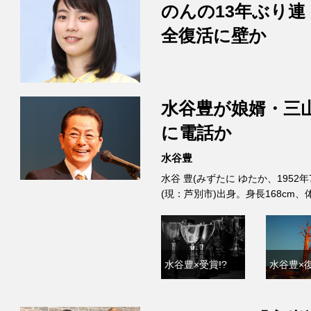
のんの13年ぶり連
全復活に壁か
水谷豊が娘婿・三
に電話か
水谷豊
水谷 豊(みずたに ゆたか、1952
(現：芦別市)出身。身長168cm
水谷豊×受賞!?
水谷豊×復