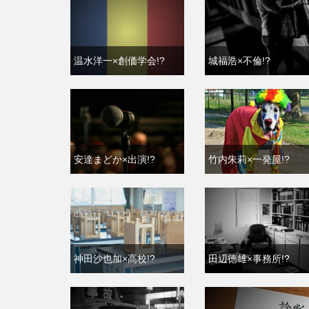
温水洋一×創価学会!?
城福浩×不倫!?
安達まどか×出演!?
竹内朱莉×一発屋!?
神田沙也加×高校!?
田辺徳雄×事務所!?