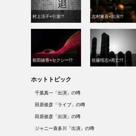
村上涼子×引退!?
志村東吾×出演!?
前田綾香×セクシー!?
佐藤悟志×死亡!?
ホットトピック
千葉真一「出演」の噂
田原俊彦「ライブ」の噂
田原俊彦「出演」の噂
ジャニー喜多川「出演」の噂