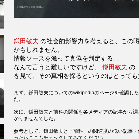
blog.livedoor.jp/d...
鎌田敏夫
の社会的影響力を考えると、この噂
かもしれません。
情報ソースを漁って真偽を判定する…
なんて言うと難しいですけど、
鎌田敏夫
の
を見て、その真相を探るというのはとっても
まず、鎌田敏夫についてのwikipediaのページを確
た。
次に、鎌田敏夫と前科の関係を各メディアの記事から調
かりませんでした。
参考として、鎌田敏夫と「前科」の関連度の低い記事・
ったらここもチェックしてみてください。