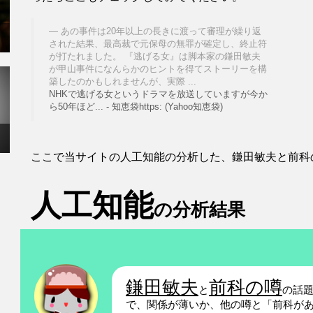
あの事件は20年以上の長きに渡って審理が繰り返
された結果、最高裁で元保母の無罪が確定し、終止符
が打たれました。 『逃げる女』は脚本家の鎌田敏夫
が甲山事件になんらかのヒントを得てストーリーを構
築したのかもしれませんが、実際 ...
NHKで逃げる女というドラマを放送していますが今か
ら50年ほど... - 知恵袋https: (Yahoo知恵袋)
ここで当サイトの人工知能の分析した、鎌田敏夫と前科
人工知能
の分析結果
鎌田敏夫
前科の噂
と
の話
で、関係が薄いか、他の噂と「前科が