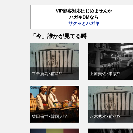
VIP顧客対応はじめませんか
ハガキDMなら
サクッとハガキ
「今」誰かが見てる噂
プチ鹿島×前科!?
上原美佐×事故!?
柴田倫世×韓国人!?
八木秀次×前科!?