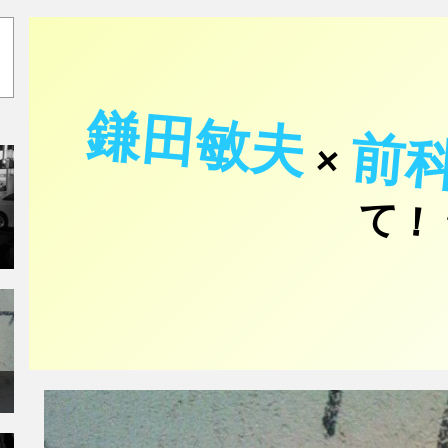
鎌田敏夫
前
×