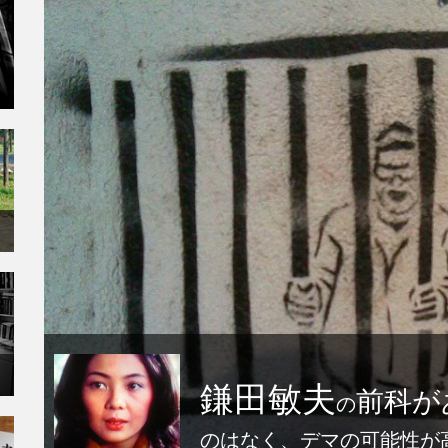
鎌田敏夫
前科が
の
のはなく、デマの可能性が