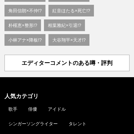
角田信朗×不仲!?
紅音ほたる×死亡!?
朴槿恵×整形!?
相葉雅紀×引退!?
小林アナ×降板!?
大谷翔平×天才!?
エディターコメントのある噂・評判
人気カテゴリ
歌手
俳優
アイドル
シンガーソングライター
タレント