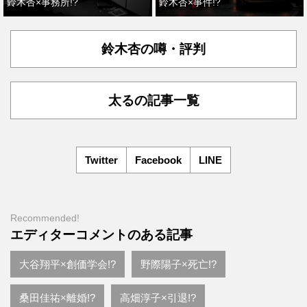
鈴木杏×事務所!?
鈴木杏×事件!?
鈴木杏の噂・評判
太るの記事一覧
Twitter
Facebook
LINE
Recommended!
エディターコメントのある記事
大谷翔平×創価学会!?
野際陽子×死亡!?
桑田佳祐×離婚!?
高畑淳子×引退!?