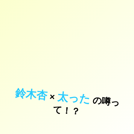
鈴木杏
太った
×
の
噂
っ
！
て
？