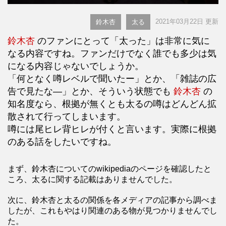
2021年03月22日 更新
鈴木杏
太る
鈴木杏
のファンにとって「太った」は非常に気に
なる内容ですね。ファンだけでなく誰でも多少は気
になる内容じゃないでしょうか。
「何となく噂レベルで聞いたー」とか、「雑誌の広
告で見たな―」とか、そういう状態でも
鈴木杏
の
知名度なら、根拠が無くとも太るの噂はどんどん拡
散されて行ってしまいます。
噂には尾ヒレ背ヒレが付くと言います。実際に根拠
のある話をしたいですね。
まず、鈴木杏についてのwikipediaのページを確認したと
ころ、太るに関する記載はありませんでした。
次に、鈴木杏と太るの関係を各メディアの記事から調べま
したが、これもやはり関連のある物が見つかりませんでし
た。