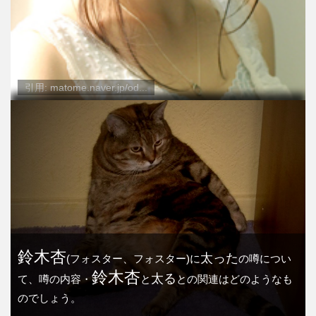
引用: matome.naver.jp/od...
鈴木杏
太った
(フォスター、フォスター)に
の噂につい
鈴木杏
太る
て、噂の内容・
と
との関連はどのようなも
のでしょう。