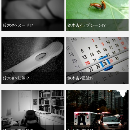
鈴木杏×ヌード!?
鈴木杏×ラブシーン!?
鈴木杏×妊娠!?
鈴木杏×最近!?