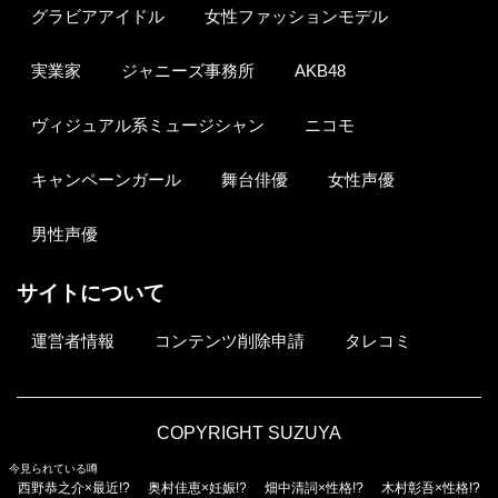
グラビアアイドル
女性ファッションモデル
実業家
ジャニーズ事務所
AKB48
ヴィジュアル系ミュージシャン
ニコモ
キャンペーンガール
舞台俳優
女性声優
男性声優
サイトについて
運営者情報
コンテンツ削除申請
タレコミ
COPYRIGHT SUZUYA
今見られている噂
西野恭之介×最近!?
奥村佳恵×妊娠!?
畑中清詞×性格!?
木村彰吾×性格!?