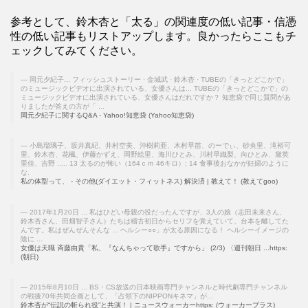
参考として、鈴木杏と「太る」の関連度の低い記事・信憑
性の低い記事もリストアップします。良かったらここもチ
ェックしてみてください。
岡元夕紀子... フィッシュストーリー · 金城武 · 鈴木杏 · TUBEの「きっとどこかで」
のミュージックビデオに出演されている、女優さんは... TUBEの「きっとどこかで」の
ミュージックビデオに出演されている、女優さんはだれですか？ 知恵袋で同じ質問があ
りましたが答えの方が「 ...
岡元夕紀子に関するQ&A - Yahoo!知恵袋 (Yahoo知恵袋)
小島瑠璃子、坂井真紀、井村空美、沖樹莉亜、木村早苗、のーでぃ、砂央里、滝裕可
里、鈴木杏、花楓、伊藤かずえ、岡野絵里、海川ひとみ、川村早織梨、向ひとみ、黛英
里佳、吉野 ..... 13 太るのが怖い（164ｃｍ 46キロ）; 14 食事後おなかが妊婦のように
な.
私の体型って、 - その他(ダイエット・フィットネス) 解決済 | 教えて！ (教えてgoo)
2017年1月20日 ... 私はひどい母親の役だったんですが、3人の娘（志田未来さん、
鈴木杏さん、田畑智子さん）たちは稽古初日からセリフを覚えていて、台本を離してた
んです。私はぜんぜんそんな ... ヘルシー○○」が太る原因になる！ ヘルシーイメージの
陰に ...
女優は天職 斉藤由貴「私、『なんちゃって歌手』ですから」 (2/3) 〈週刊朝日 ...https:
(朝日)
2015年8月10日 ... BS・CS放送の日本映画専門チャンネルと時代劇専門チャンネル
の戦後70年共同企画として、「占領下のNIPPONキネマ」が...
鈴木杏が“伝説の斬られ役”と共演！ | ニュースウォーカーhttps: (ウォーカープラス)