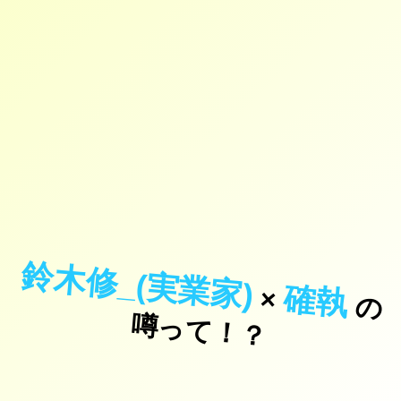
鈴木修_(実業家)
確執
×
の
っ
て
！
噂
？