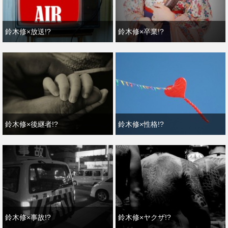
鈴木修×放送!?
鈴木修×卒業!?
鈴木修×後継者!?
鈴木修×性格!?
鈴木修×事故!?
鈴木修×ヤクザ!?