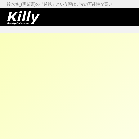
鈴木修_(実業家)の「確執」という噂はデマの可能性が高い