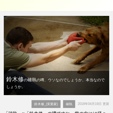
鈴木修
確執
の
の噂、ウソなのでしょうか、本当なので
しょうか。
2018年04月19日 更新
鈴木修_(実業家)
確執