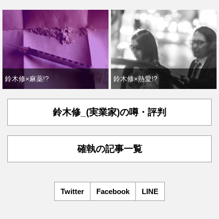
鈴木修×麻薬!?
鈴木修×熱愛!?
鈴木修_(実業家)の噂・評判
確執の記事一覧
Twitter
Facebook
LINE