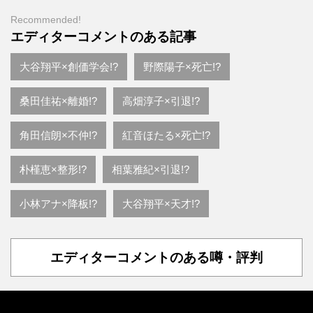
Recommended!
エディターコメントのある記事
大谷翔平×創価学会!?
野際陽子×死亡!?
桑田佳祐×離婚!?
高畑淳子×引退!?
角田信朗×不仲!?
紅音ほたる×死亡!?
朴槿恵×整形!?
相葉雅紀×引退!?
小林アナ×降板!?
大谷翔平×天才!?
エディターコメントのある噂・評判