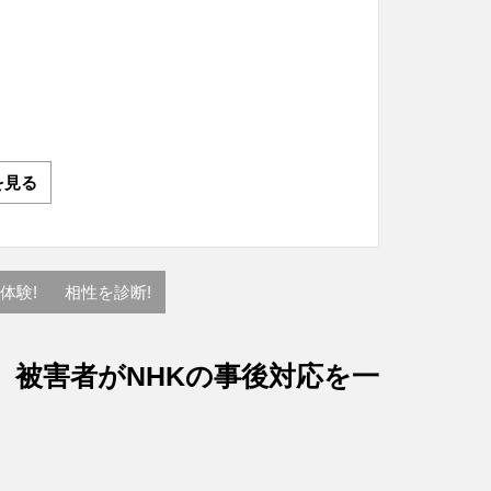
を見る
体験!
相性を診断!
、被害者がNHKの事後対応を一