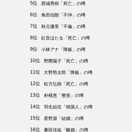
5位
西城秀樹「死亡」の噂
6位
角田信朗「不仲」の噂
7位
秋元優里「不倫」の噂
8位
紅音ほたる「死亡」の噂
9位
小林アナ「降板」の噂
10位
野際陽子「死亡」の噂
11位
大野勢太郎「降板」の噂
12位
松方弘樹「死亡」の噂
13位
朴槿恵「整形」の噂
14位
羽生結弦「韓国人」の噂
15位
星野源「結婚」の噂
16位
桑田佳祐「離婚」の噂