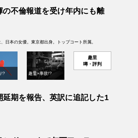
輝の不倫報道を受け年内にも離
- )は、日本の女優。東京都出身。トップコート所属。
趣里
噂・評判
!?
趣里×事故!?
開延期を報告、英訳に追記した1