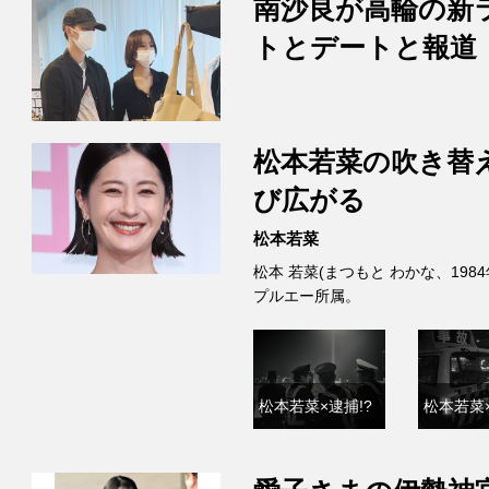
南沙良が高輪の新
トとデートと報道
松本若菜の吹き替
び広がる
松本若菜
松本 若菜(まつもと わかな、198
プルエー所属。
松本若菜×逮捕!?
松本若菜×