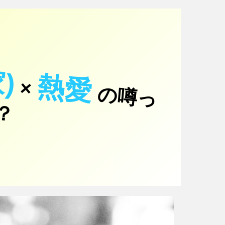
)
熱愛
×
の
噂
っ
！
て
？