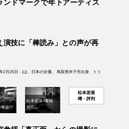
ランドマークで年下アーティス
え演技に「棒読み」との声が再
4年2月25日 - )は、日本の女優。 鳥取県米子市出身、トリ
松本若菜
噂・評判
松本若菜×事務
事故!?
所!?