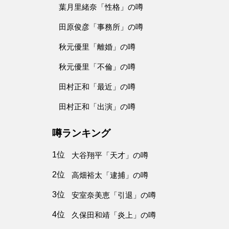
葉月里緒奈「性格」の噂
田原俊彦「事務所」の噂
秋元優里「離婚」の噂
秋元優里「不倫」の噂
田村正和「最近」の噂
田村正和「出演」の噂
噂ランキング
1位
大谷翔平「天才」の噂
2位
高畑裕太「逮捕」の噂
3位
安室奈美恵「引退」の噂
4位
久保田和靖「炎上」の噂