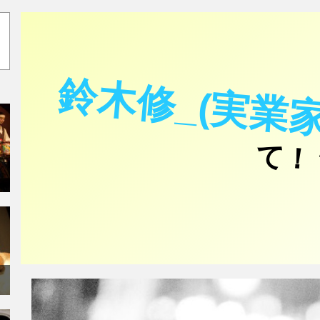
鈴木修_(実業家