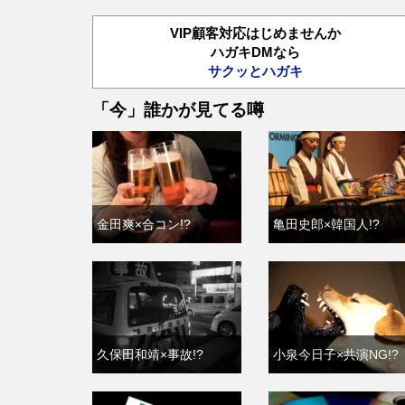
VIP顧客対応はじめませんか
ハガキDMなら
サクッとハガキ
「今」誰かが見てる噂
金田爽×合コン!?
亀田史郎×韓国人!?
久保田和靖×事故!?
小泉今日子×共演NG!?