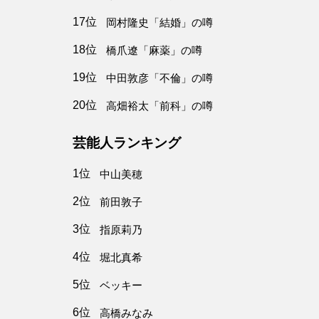
17位
岡村隆史「結婚」の噂
18位
橋爪遼「麻薬」の噂
19位
中田敦彦「不倫」の噂
20位
高畑裕太「前科」の噂
芸能人ランキング
1位
中山美穂
2位
前田敦子
3位
指原莉乃
4位
堀北真希
5位
ベッキー
6位
高橋みなみ