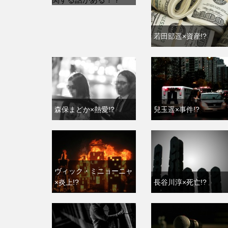
若田部遥×資産!?
森保まどか×熱愛!?
兒玉遥×事件!?
ヴィック・ミニョーニャ
×炎上!?
長谷川淳×死亡!?