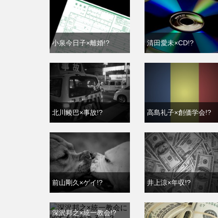
小泉今日子×離婚!?
清田愛未×CD!?
北川綾巴×事故!?
高島礼子×創価学会!?
前山剛久×ゲイ!?
井上涼×年収!?
深沢邦之×統一教会!?