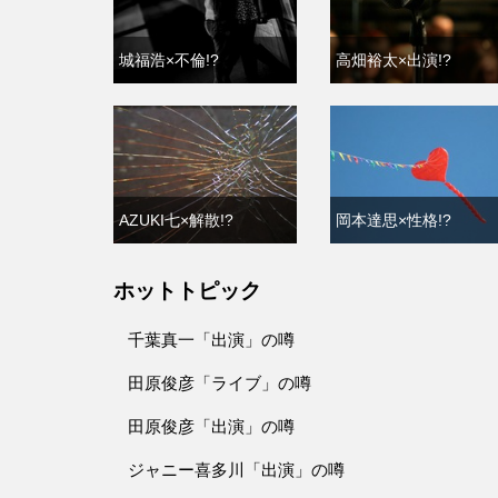
城福浩×不倫!?
高畑裕太×出演!?
AZUKI七×解散!?
岡本達思×性格!?
ホットトピック
千葉真一「出演」の噂
田原俊彦「ライブ」の噂
田原俊彦「出演」の噂
ジャニー喜多川「出演」の噂