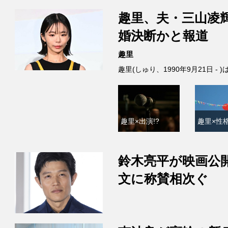
趣里、夫・三山凌
婚決断かと報道
趣里
趣里(しゅり、1990年9月21日 
趣里×出演!?
趣里×性格
鈴木亮平が映画公
文に称賛相次ぐ