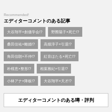
Recommended!
エディターコメントのある記事
大谷翔平×創価学会!?
野際陽子×死亡!?
桑田佳祐×離婚!?
高畑淳子×引退!?
角田信朗×不仲!?
紅音ほたる×死亡!?
朴槿恵×整形!?
相葉雅紀×引退!?
小林アナ×降板!?
大谷翔平×天才!?
エディターコメントのある噂・評判