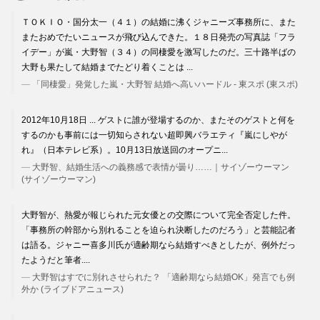
ＴＯＫＩＯ・国分太一（４１）の結婚に沸くジャニーズ事務所に、また
またおめでたいニュースが飛び込んできた。１８日発売の写真誌「フラ
イデー」が嵐・大野智（３４）の同棲愛を激写したのだ。三十路半ばの
大野も果たして結婚までたどり着くことは ...
「同棲愛」発覚した嵐・大野智 結婚へ高いハードル - 東スポ (東スポ)
2012年10月18日 ... ゲストに誰が登場するのか、またそのゲストと何を
するのかも事前には一切知らされない超即興バラエティ『嵐にしやが
れ』（日本テレビ系）。10月13日放送回のオープニ...
大野智、結婚生活への義務感で表情が曇り……｜サイゾーウーマン
(サイゾーウーマン)
大野智が、熱愛が報じられた元女優との交際について完全否定した件。
「事務所の幹部から別れることを迫られ決断したのだろう」と芸能記者
は語る。ジャニー喜多川氏が適齢期なら結婚すべきとしたが、例外だっ
たようだと筆者....
大野智はすでに別れさせられた？ 「適齢期なら結婚OK」発言でも例
外か (ライブドアニュース)