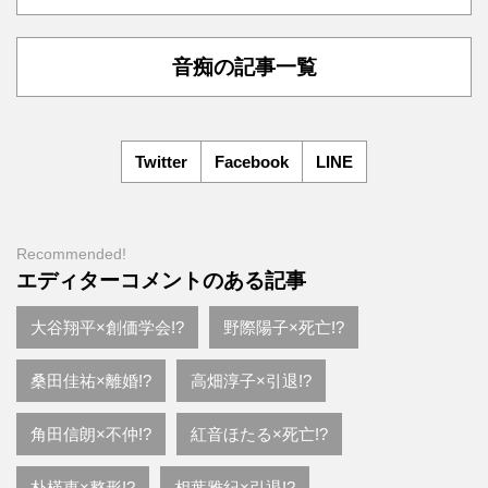
音痴の記事一覧
Twitter
Facebook
LINE
Recommended!
エディターコメントのある記事
大谷翔平×創価学会!?
野際陽子×死亡!?
桑田佳祐×離婚!?
高畑淳子×引退!?
角田信朗×不仲!?
紅音ほたる×死亡!?
朴槿恵×整形!?
相葉雅紀×引退!?