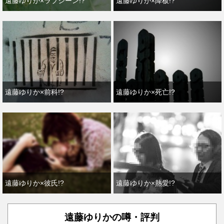
遠藤ゆりか×ラブシーン!?
遠藤ゆりか×降板!?
遠藤ゆりか×前科!?
遠藤ゆりか×死亡!?
遠藤ゆりか×彼氏!?
遠藤ゆりか×熱愛!?
遠藤ゆりかの噂・評判