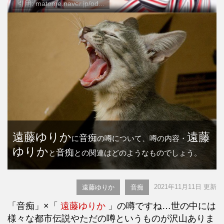
引用: matome.naver.jp/od...
遠藤ゆりか
遠藤
音痴
に
の噂について、噂の内容・
ゆりか
音痴
と
との関連はどのようなものでしょう。
2021年11月11日 更新
遠藤ゆりか
音痴
「音痴」×「
遠藤ゆりか
」の噂ですね…世の中には
様々な都市伝説やただの噂というものが沢山ありま