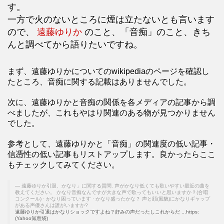
す。
一方で火のないところに煙は立たないとも言います
ので、
遠藤ゆりか
のこと、「音痴」のこと、きち
んと調べてから語りたいですね。
まず、遠藤ゆりかについてのwikipediaのページを確認し
たところ、音痴に関する記載はありませんでした。
次に、遠藤ゆりかと音痴の関係を各メディアの記事から調
べましたが、これもやはり関連のある物が見つかりません
でした。
参考として、遠藤ゆりかと「音痴」の関連度の低い記事・
信憑性の低い記事もリストアップします。良かったらここ
もチェックしてみてください。
遠藤ゆりか引退、かなり」に関する質問. 声がかなり低くても歌いやすい最近の曲を
教えてください。 かなり音痴なんですが大きな声で歌ってもいいと思いますか？(合唱
コンクール) · かなり困っています · かなり盛ったかな？ 声と顔(風貌)にかなりギャップ
がある声優さんは誰がいますか?
遠藤ゆりか引退はかなりショックですよね？好みの声だったしこれからだ ...https:
(Yahoo知恵袋)