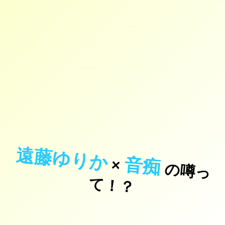
遠藤ゆりか
音痴
×
の
噂
っ
！
て
？