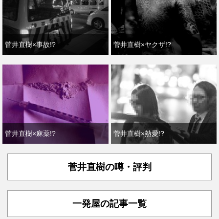
菅井直樹×事故!?
菅井直樹×ヤクザ!?
菅井直樹×麻薬!?
菅井直樹×熱愛!?
菅井直樹の噂・評判
一発屋の記事一覧