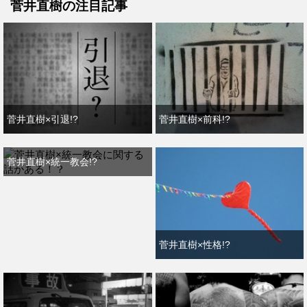
菅井直樹の注目記事
菅井直樹×引退!?
菅井直樹×前科!?
菅井直樹×統一教会!?
菅井直樹×性格!?