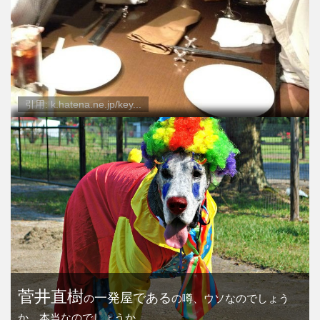
引用: k.hatena.ne.jp/key...
菅井直樹
一発屋である
の
の噂、ウソなのでしょう
か、本当なのでしょうか。