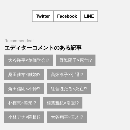
Twitter
Facebook
LINE
Recommended!
エディターコメントのある記事
大谷翔平×創価学会!?
野際陽子×死亡!?
桑田佳祐×離婚!?
高畑淳子×引退!?
角田信朗×不仲!?
紅音ほたる×死亡!?
朴槿恵×整形!?
相葉雅紀×引退!?
小林アナ×降板!?
大谷翔平×天才!?