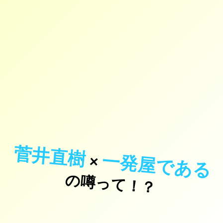
菅井直樹
一発屋である
×
の噂って！？