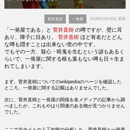
2018年03月30日 更新
菅井直樹
一発屋
「一発屋である」と
菅井直樹
の噂ですが、壁に耳
あり、障子に目あり。
菅井直樹
ほど有名だとどん
な噂も隠すことは出来ない世の中です。
でもその一方、疑心・暗鬼を生むという諺もあるく
らいで、一発屋に関する根も葉もない噂も日々生ま
れてしまいます。
まず、菅井直樹についてのwikipediaのページを確認した
ところ、一発屋に関する記載はありませんでした。
次に、菅井直樹と一発屋の関係を各メディアの記事から調
べましたが、これもやはり関連のある物が見つかりません
でした。
ここで当サイトの人工知能の分析した、菅井直樹と一発屋