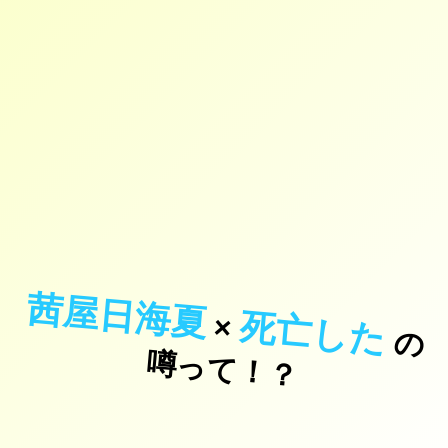
茜屋日海夏
死亡した
×
の
っ
て
！
噂
？