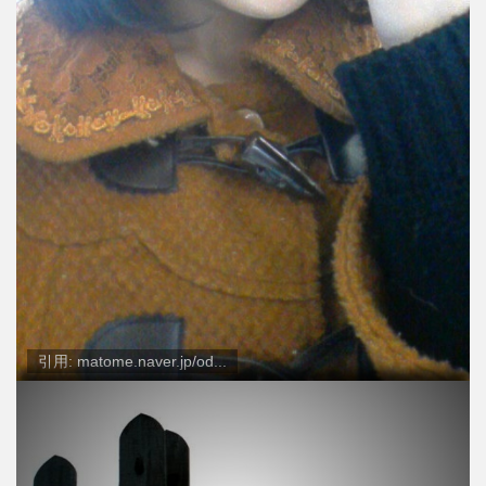
引用: matome.naver.jp/od...