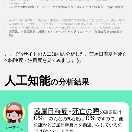
background ...
みみめめMIMI 新曲「1/2ぶんこ」先行配信＆リリース記念ニコ生特番も ...https: (朝日)
2014年5月20日 ... 灘高卒→東大卒→関西電力で関電社長になれますか？ 灘高→東大
→関電だと、出世する... 81プロデュースの茜屋日海夏さんの通っていた高校ってどこ
ですか？ 声優関係の学... セイラミノー70を買ったのですがベイトでも投げれますか？
関西電力と電源開発で就職するとしたらどちらを選びますか？。自身は私 (Yahoo知恵
袋)
ここで当サイトの人工知能の分析した、茜屋日海夏と死亡
の関連度・注目度を見てみましょう。
人工知能
の分析結果
茜屋日海夏
死亡の噂
と
の話題度は
0%
0%
、みんなの関心度は
ですので、他
の誰かと茜屋日海夏とを勘違いをしているの
エーアイち
ではないでしょうか。