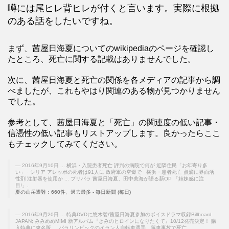
噂には尾ヒレ背ヒレが付くと言います。実際に根拠
のある話をしたいですね。
まず、茜屋日海夏についてのwikipediaのページを確認し
たところ、死亡に関する記載はありませんでした。
次に、茜屋日海夏と死亡の関係を各メディアの記事から調
べましたが、これもやはり関連のある物が見つかりません
でした。
参考として、茜屋日海夏と「死亡」の関連度の低い記事・
信憑性の低い記事もリストアップします。良かったらここ
もチェックしてみてください。
2016年9月10日 ... 横浜・入院患者死亡 評判の病院で何が 近隣住民「お年寄り多
い」 · シリア アレッポの死者は91人に 政府軍の空爆で · 横浜・患者死亡 点滴に界面活
性剤 注射器を使用か ... プリパラ 茜屋日海夏、田中美海が語る新OP 「姉妹感に注
目!」.
夏の山岳遭難：660件、過去最多 - 毎日新聞 (毎日)
2016年9月20日 ... 特典DVDに悠木碧/茜屋日海夏参加のボイスドラマ収録Billboard
JAPAN; みみめめMIMI 新アルバム『きみのヒロインになりたくて』10/12発売決定！ 購
入特典に東名阪 ... パラリンピックのイラン人自転車選手、落車事故で死亡.