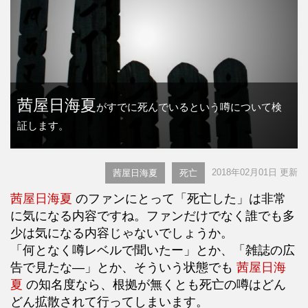
茜屋日海夏
がすでに死んでいるという噂について検
証します。
2018年02月01日 更新
茜屋日海夏
死亡
茜屋日海夏
のファンにとって「死亡した」は非常
に気になる内容ですね。ファンだけでなく誰でも多
少は気になる内容じゃないでしょうか。
「何となく噂レベルで聞いたー」とか、「雑誌の広
告で見たな―」とか、そういう状態でも
茜屋日海
夏
の知名度なら、根拠が無くとも死亡の噂はどん
どん拡散されて行ってしまいます。