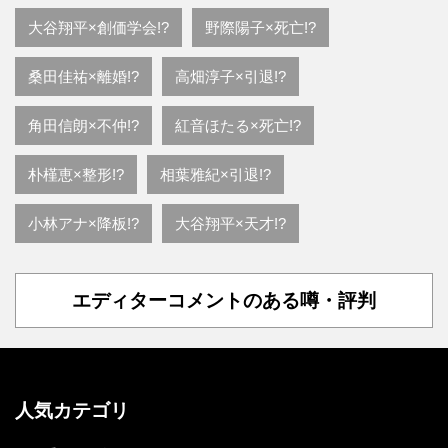
大谷翔平×創価学会!?
野際陽子×死亡!?
桑田佳祐×離婚!?
高畑淳子×引退!?
角田信朗×不仲!?
紅音ほたる×死亡!?
朴槿恵×整形!?
相葉雅紀×引退!?
小林アナ×降板!?
大谷翔平×天才!?
エディターコメントのある噂・評判
人気カテゴリ