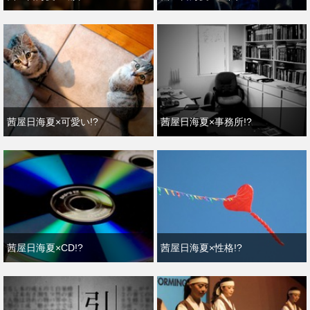
茜屋日海夏×可愛い!?
茜屋日海夏×事務所!?
茜屋日海夏×CD!?
茜屋日海夏×性格!?