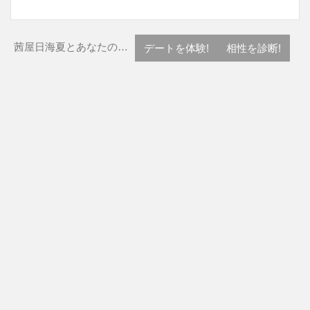
茜屋日海夏とあなたの…
デートを体験!
相性を診断!