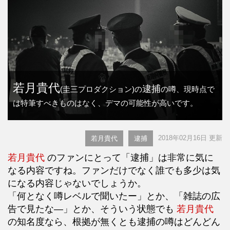
若月貴代
逮捕
(圭三プロダクション)の
の噂、現時点で
は特筆すべきものはなく、デマの可能性が高いです。
2018年02月16日 更新
若月貴代
逮捕
若月貴代
のファンにとって「逮捕」は非常に気に
なる内容ですね。ファンだけでなく誰でも多少は気
になる内容じゃないでしょうか。
「何となく噂レベルで聞いたー」とか、「雑誌の広
告で見たな―」とか、そういう状態でも
若月貴代
の知名度なら、根拠が無くとも逮捕の噂はどんどん