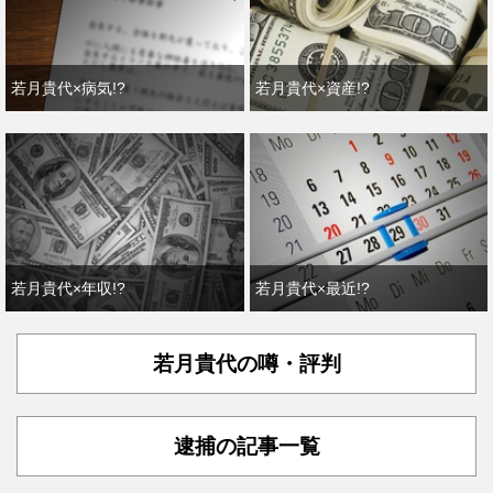
若月貴代×病気!?
若月貴代×資産!?
若月貴代×年収!?
若月貴代×最近!?
若月貴代の噂・評判
逮捕の記事一覧