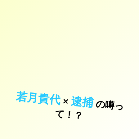
若月貴代
逮捕
×
の
噂
っ
！
て
？