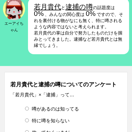
若月貴代
逮捕の噂
と
の話題度は
0%
0%
、みんなの関心度は
ですので、そ
れを裏付ける物がなにも無く、特に噂される
エーアイち
ような内容ではないと考えられます。
ゃん
若月貴代の掌は自分で努力したものだけを掴
みとってきました。逮捕など若月貴代とは無
縁でしょう。
若月貴代と逮捕の噂についてのアンケート
「若月貴代」×「逮捕」って…
噂があるのは知ってる
特に噂を知らない