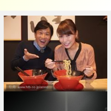
引用: www.htb.co.jp/anno...