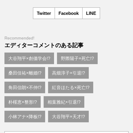
Twitter
Facebook
LINE
Recommended!
エディターコメントのある記事
大谷翔平×創価学会!?
野際陽子×死亡!?
桑田佳祐×離婚!?
高畑淳子×引退!?
角田信朗×不仲!?
紅音ほたる×死亡!?
朴槿恵×整形!?
相葉雅紀×引退!?
小林アナ×降板!?
大谷翔平×天才!?