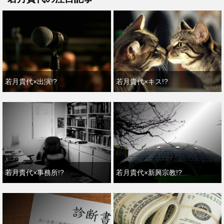
若月貴代×出演!?
若月貴代×キス!?
若月貴代×事務所!?
若月貴代×新興宗教!?