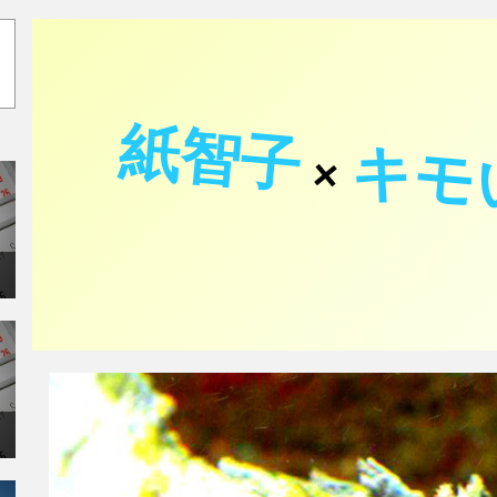
紙智子
キモ
×