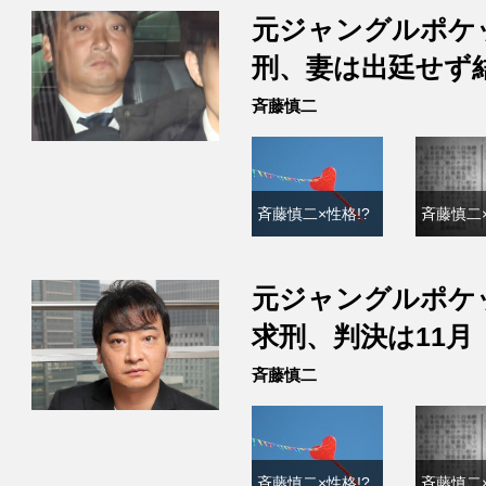
元ジャングルポケ
刑、妻は出廷せず
斉藤慎二
斉藤慎二×性格!?
斉藤慎二×
元ジャングルポケ
求刑、判決は11月
斉藤慎二
斉藤慎二×性格!?
斉藤慎二×