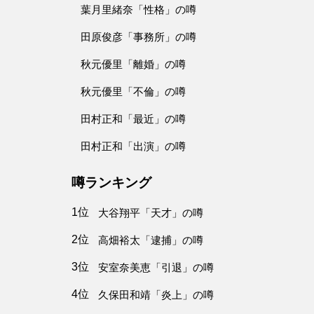
葉月里緒奈「性格」の噂
田原俊彦「事務所」の噂
秋元優里「離婚」の噂
秋元優里「不倫」の噂
田村正和「最近」の噂
田村正和「出演」の噂
噂ランキング
1位
大谷翔平「天才」の噂
2位
高畑裕太「逮捕」の噂
3位
安室奈美恵「引退」の噂
4位
久保田和靖「炎上」の噂