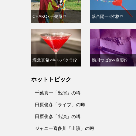
CHAKO×一発屋!?
落合陽一×性格!?
堀北真希×キャバクラ!?
鴨川つばめ×麻薬!?
ホットトピック
千葉真一「出演」の噂
田原俊彦「ライブ」の噂
田原俊彦「出演」の噂
ジャニー喜多川「出演」の噂