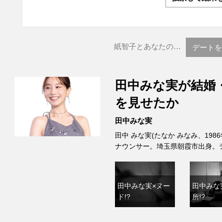
紙智子とあなたの…
デートを
田中みな実が結婚
を見せたか
田中みな実
田中 みな実(たなか みなみ、198
ナウンサー。埼玉県朝霞市出身。
田中みな実×ヌー
田中みな
ド!?
所!?