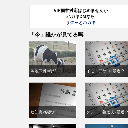
VIP顧客対応はじめませんか
ハガキDMなら
サクッとハガキ
「今」誰かが見てる噂
塚地武雅×母!?
イモトアヤコ×最近!?
辻知恵×病気!?
グレート義太夫×最近!?