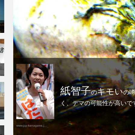
紙智子
キモい
の
の
く、デマの可能性が高いで
www.jcp-kanagawa.j...