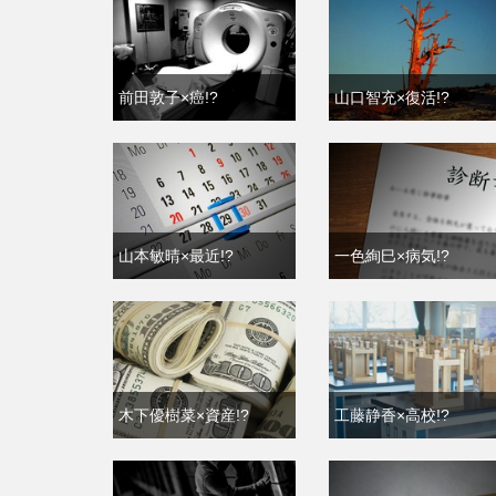
前田敦子×癌!?
山口智充×復活!?
山本敏晴×最近!?
一色絢巳×病気!?
木下優樹菜×資産!?
工藤静香×高校!?