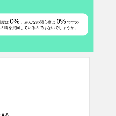
0%
0%
題度は
、みんなの関心度は
ですの
」の噂を混同しているのではないでしょうか。
を見る