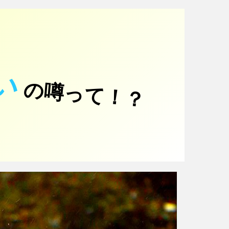
い
の噂って！？