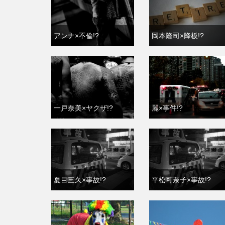
アンナ×不倫!?
岡本隆司×降板!?
一戸奈美×ヤクザ!?
麗×事件!?
夏目三久×事故!?
平松可奈子×事故!?