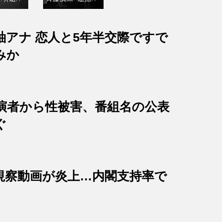
紬アナ 恋人と5年半交際ですで
みか
出演者から性被害、番組名の公表
ぐ
視察動画が炎上…内閣支持率で