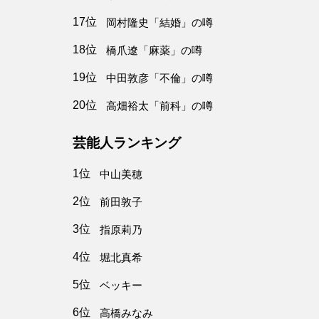
17位
岡村隆史「結婚」の噂
18位
橋爪遼「麻薬」の噂
19位
中田敦彦「不倫」の噂
20位
高畑裕太「前科」の噂
芸能人ランキング
1位
中山美穂
2位
前田敦子
3位
指原莉乃
4位
堀北真希
5位
ベッキー
6位
高橋みなみ