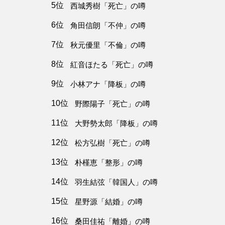
5位
西城秀樹「死亡」の噂
6位
角田信朗「不仲」の噂
7位
秋元優里「不倫」の噂
8位
紅音ほたる「死亡」の噂
9位
小林アナ「降板」の噂
10位
野際陽子「死亡」の噂
11位
大野勢太郎「降板」の噂
12位
松方弘樹「死亡」の噂
13位
朴槿恵「整形」の噂
14位
羽生結弦「韓国人」の噂
15位
星野源「結婚」の噂
16位
桑田佳祐「離婚」の噂