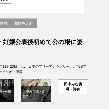
体験!
相性を診断!
・妊娠公表後初めて公の場に姿
6年11月23日 - )は、日本のフリーアナウンサー。元TBSア
テイクオフ所属。
田中みな実
噂・評判
実×事務
田中みな実×資
産!?