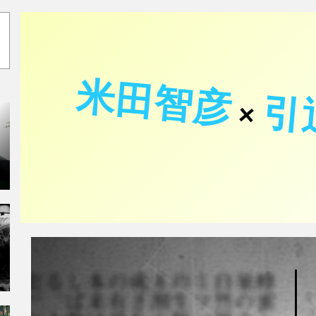
米田智彦
引
×
ク