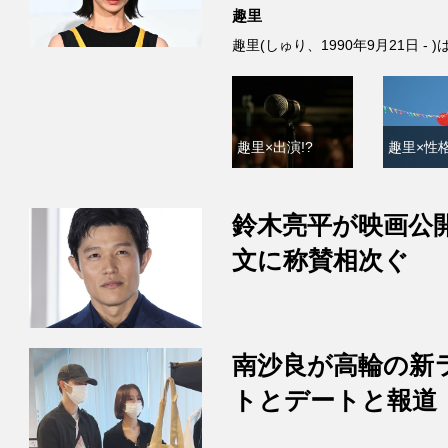
趣里
趣里(しゅり、1990年9月21日 
趣里×出演!?
趣里×性格
鈴木亮平が映画公
文に称賛相次ぐ
南沙良が高輪の新
トとデートと報道