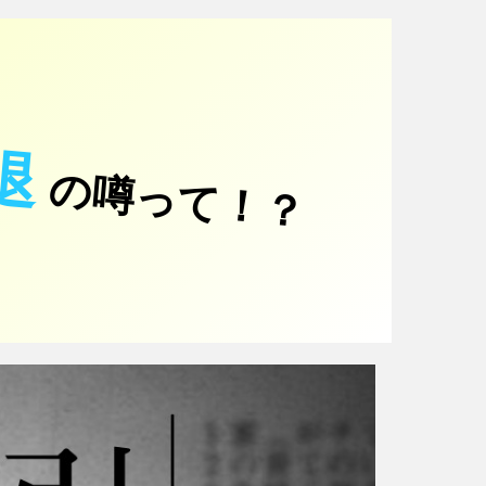
退
の噂って！？