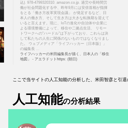
込). 978-4799320310. amazon.co.jp. 過労や長時間労
働が社会問題化する中、昨年9月には安倍首相が指揮
をとる「働き方改革実現会議」 が発足するなど、日
本人の働き方、そして生き方は大きな転換期を迎えて
いると言えます。現に、IoTの進化や自治体や企業に
よる環境整備によって、移住や二拠点生活、 リモー
トワークへの"ハードル"は下がっており、これらは決
して私たちの人生に関係のないものではなくなりまし
た。 ウェブメディア「ライフハッカー［日本版］」
の編集長 ...
ライフハッカーの米田編集長が描く、日本人の「移住
地図」 - アエラドットhttps: (朝日)
ここで当サイトの人工知能の分析した、米田智彦と引退
人工知能
の分析結果