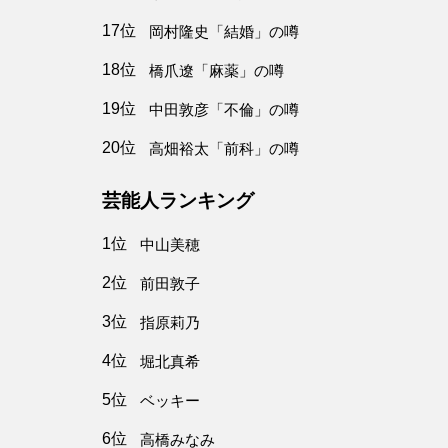
17位
岡村隆史「結婚」の噂
18位
橋爪遼「麻薬」の噂
19位
中田敦彦「不倫」の噂
20位
高畑裕太「前科」の噂
芸能人ランキング
1位
中山美穂
2位
前田敦子
3位
指原莉乃
4位
堀北真希
5位
ベッキー
6位
高橋みなみ