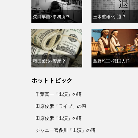
矢口早苗×事務所!?
玉木重雄×引退!?
種田梨沙×資産!?
島野雅亘×韓国人!?
ホットトピック
千葉真一「出演」の噂
田原俊彦「ライブ」の噂
田原俊彦「出演」の噂
ジャニー喜多川「出演」の噂