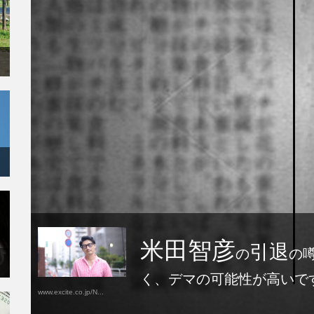
米田智彦
引退
の
の
く、デマの可能性が高いで
www.excite.co.jp/N...