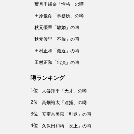
葉月里緒奈「性格」の噂
田原俊彦「事務所」の噂
秋元優里「離婚」の噂
秋元優里「不倫」の噂
田村正和「最近」の噂
田村正和「出演」の噂
噂ランキング
1位
大谷翔平「天才」の噂
2位
高畑裕太「逮捕」の噂
3位
安室奈美恵「引退」の噂
4位
久保田和靖「炎上」の噂