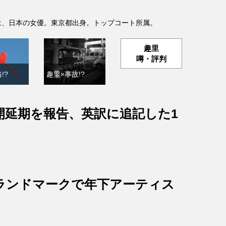
- )は、日本の女優。東京都出身。トップコート所属。
趣里
噂・評判
!?
趣里×事故!?
開延期を報告、英訳に追記した1
ランドマークで年下アーティス