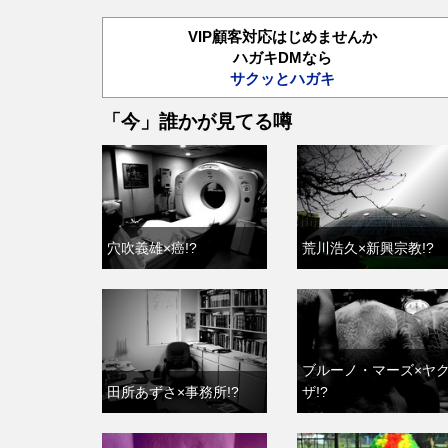
VIP顧客対応はじめませんか
ハガキDMなら
サクッとハガキ
「今」誰かが見てる噂
穴吹義雄×癌!?
荒川浩久×新興宗教!?
ブルーノ・マーズ×ヤ
田所あずさ×事務所!?
ザ!?