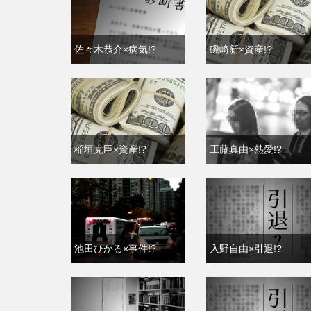
佐々木恭介×病気!?
磯崎新×資産!?
稲垣克臣×資産!?
工藤真由×熱愛!?
池田ひかる×事件!?
入野自由×引退!?