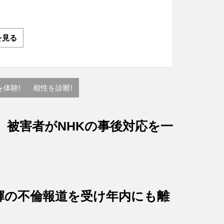
を見る
を体験!
相性を診断!
、被害者がNHKの事後対応を一
輝の不倫報道を受け年内にも離