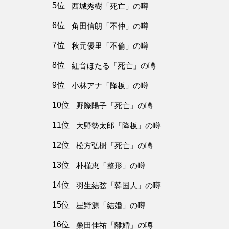
5位
西城秀樹「死亡」の噂
6位
角田信朗「不仲」の噂
7位
秋元優里「不倫」の噂
8位
紅音ほたる「死亡」の噂
9位
小林アナ「降板」の噂
10位
野際陽子「死亡」の噂
11位
大野勢太郎「降板」の噂
12位
松方弘樹「死亡」の噂
13位
朴槿恵「整形」の噂
14位
羽生結弦「韓国人」の噂
15位
星野源「結婚」の噂
16位
桑田佳祐「離婚」の噂