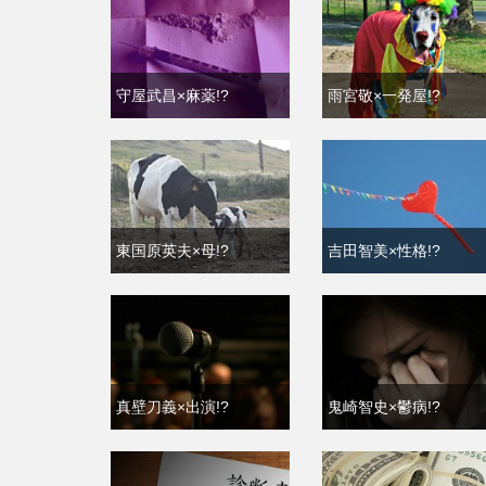
守屋武昌×麻薬!?
雨宮敬×一発屋!?
東国原英夫×母!?
吉田智美×性格!?
真壁刀義×出演!?
鬼崎智史×鬱病!?