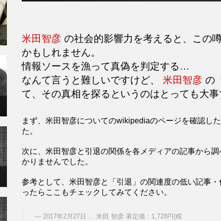
米田智彦
の社会的影響力を考えると、この噂
かもしれません。
情報ソースを漁って真偽を判定する…
なんて言うと難しいですけど、
米田智彦
の
て、その真相を探るというのはとっても大事
まず、米田智彦についてのwikipediaのページを確
た。
次に、米田智彦と引退の関係を各メディアの記事から調
かりませんでした。
参考として、米田智彦と「引退」の関連度の低い記事・
ったらここもチェックしてみてください。
2017年2月27日 ... 米田 智彦 著定価：1,728円(税