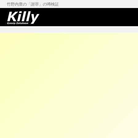
竹野内豊の「謝罪」の噂検証