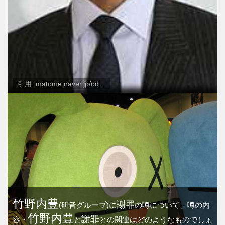
引用: matome.naver.jp/od...
竹野内豊
謝罪
(研音グループ)に
の噂について、噂の内
竹野内豊
謝罪
容・
と
との関連はどのようなものでしょ