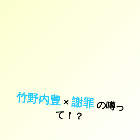
竹野内豊
謝罪
×
の
噂
っ
！
て
？