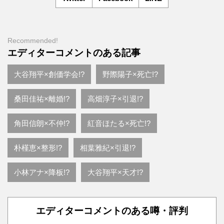
Recommended!
エディターコメントのある記事
大谷翔平×創価学会!?
野際陽子×死亡!?
桑田佳祐×離婚!?
高畑淳子×引退!?
角田信朗×不仲!?
紅音ほたる×死亡!?
朴槿恵×整形!?
相葉雅紀×引退!?
小林アナ×降板!?
大谷翔平×天才!?
エディターコメントのある噂・評判