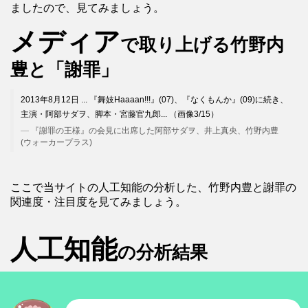
ましたので、見てみましょう。
メディア
で取り上げる竹野内
豊と「謝罪」
2013年8月12日 ... 『舞妓Haaaan!!!』(07)、『なくもんか』(09)に続き、
主演・阿部サダヲ、脚本・宮藤官九郎... （画像3/15）
『謝罪の王様』の会見に出席した阿部サダヲ、井上真央、竹野内豊
(ウォーカープラス)
ここで当サイトの人工知能の分析した、竹野内豊と謝罪の
関連度・注目度を見てみましょう。
人工知能
の分析結果