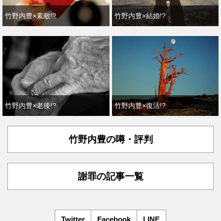
竹野内豊×素敵!?
竹野内豊×結婚!?
竹野内豊×老後!?
竹野内豊×復活!?
竹野内豊の噂・評判
謝罪の記事一覧
Twitter
Facebook
LINE