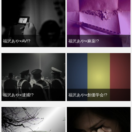
福沢あや×AV!?
福沢あや×麻薬!?
福沢あや×逮捕!?
福沢あや×創価学会!?