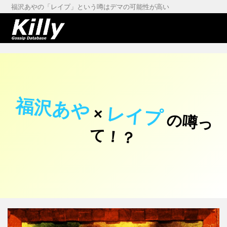
福沢あやの「レイプ」という噂はデマの可能性が高い
福沢あや
レイプ
×
の
噂
っ
！
て
？