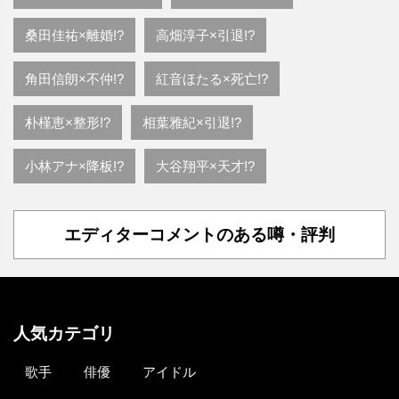
桑田佳祐×離婚!?
高畑淳子×引退!?
角田信朗×不仲!?
紅音ほたる×死亡!?
朴槿恵×整形!?
相葉雅紀×引退!?
小林アナ×降板!?
大谷翔平×天才!?
エディターコメントのある噂・評判
人気カテゴリ
歌手
俳優
アイドル