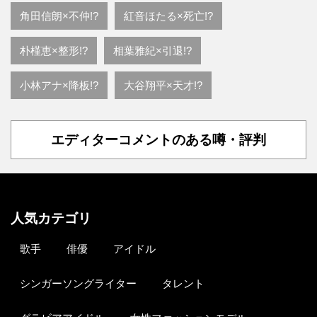
角田信朗×不仲!?
紅音ほたる×死亡!?
朴槿恵×整形!?
相葉雅紀×引退!?
小林アナ×降板!?
大谷翔平×天才!?
エディターコメントのある噂・評判
人気カテゴリ
歌手
俳優
アイドル
シンガーソングライター
タレント