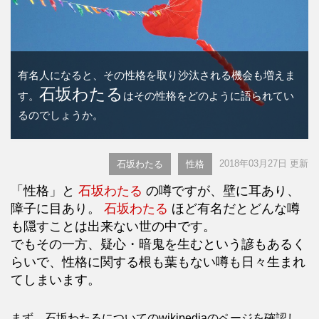
有名人になると、その性格を取り沙汰される機会も増えま
石坂わたる
す。
はその性格をどのように語られてい
るのでしょうか。
2018年03月27日 更新
石坂わたる
性格
「性格」と
石坂わたる
の噂ですが、壁に耳あり、
障子に目あり。
石坂わたる
ほど有名だとどんな噂
も隠すことは出来ない世の中です。
でもその一方、疑心・暗鬼を生むという諺もあるく
らいで、性格に関する根も葉もない噂も日々生まれ
てしまいます。
まず、石坂わたるについてのwikipediaのページを確認し