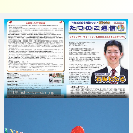
引用: ishizaka.exblog.jp...