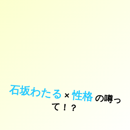
石坂わたる
性格
×
の
噂
っ
！
て
？