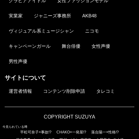
グラビアアイドル
女性ファッションモデル
実業家
ジャニーズ事務所
AKB48
ヴィジュアル系ミュージシャン
ニコモ
キャンペーンガール
舞台俳優
女性声優
男性声優
サイトについて
運営者情報
コンテンツ削除申請
タレコミ
COPYRIGHT SUZUYA
今見られている噂
平松可奈子×事故!?
CHAKO×一発屋!?
落合陽一×性格!?