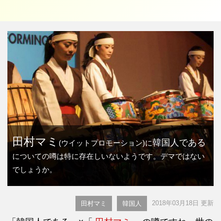
田村マミ
韓国人である
(ウイットプロモーション)に
についての噂は特に存在しいないようです。デマではない
でしょうか。
2018年03月18日 更新
田村マミ
韓国人