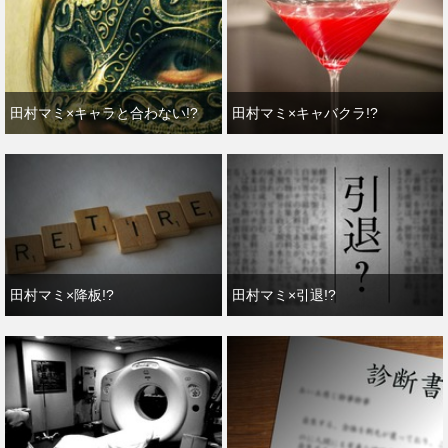
田村マミ×キャラと合わない!?
田村マミ×キャバクラ!?
田村マミ×降板!?
田村マミ×引退!?