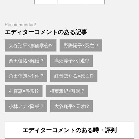
Recommended!
エディターコメントのある記事
大谷翔平×創価学会!?
野際陽子×死亡!?
桑田佳祐×離婚!?
高畑淳子×引退!?
角田信朗×不仲!?
紅音ほたる×死亡!?
朴槿恵×整形!?
相葉雅紀×引退!?
小林アナ×降板!?
大谷翔平×天才!?
エディターコメントのある噂・評判