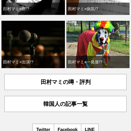
田村マミ×癌!?
田村マミ×病気!?
田村マミ×出演!?
田村マミ×一発屋!?
田村マミの噂・評判
韓国人の記事一覧
Twitter
Facebook
LINE