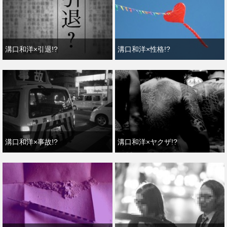
溝口和洋×引退!?
溝口和洋×性格!?
溝口和洋×事故!?
溝口和洋×ヤクザ!?