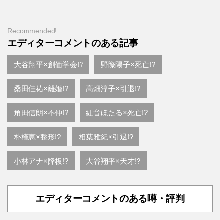
Recommended!
エディターコメントのある記事
大谷翔平×創価学会!?
野際陽子×死亡!?
桑田佳祐×離婚!?
高畑淳子×引退!?
角田信朗×不仲!?
紅音ほたる×死亡!?
朴槿恵×整形!?
相葉雅紀×引退!?
小林アナ×降板!?
大谷翔平×天才!?
エディターコメントのある噂・評判