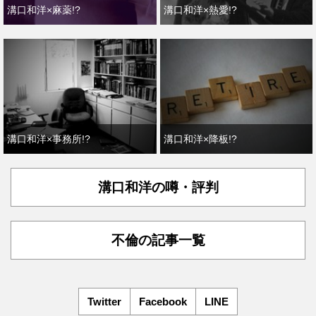
溝口和洋×麻薬!?
溝口和洋×熱愛!?
溝口和洋×事務所!?
溝口和洋×降板!?
溝口和洋の噂・評判
不倫の記事一覧
Twitter
Facebook
LINE