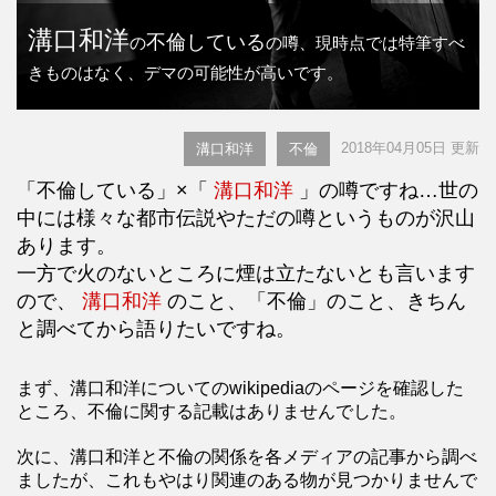
溝口和洋
不倫している
の
の噂、現時点では特筆すべ
きものはなく、デマの可能性が高いです。
2018年04月05日 更新
溝口和洋
不倫
「不倫している」×「
溝口和洋
」の噂ですね…世の
中には様々な都市伝説やただの噂というものが沢山
あります。
一方で火のないところに煙は立たないとも言います
ので、
溝口和洋
のこと、「不倫」のこと、きちん
と調べてから語りたいですね。
まず、溝口和洋についてのwikipediaのページを確認した
ところ、不倫に関する記載はありませんでした。
次に、溝口和洋と不倫の関係を各メディアの記事から調べ
ましたが、これもやはり関連のある物が見つかりませんで