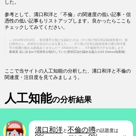
した。
参考として、溝口和洋と「不倫」の関連度の低い記事・信
憑性の低い記事もリストアップします。良かったらここも
チェックしてみてください。
2016年3月19日 ... 室伏選手が負けを認めたのは（やり投げ現日本記録保持者の）溝
口和洋さん、武井壮が自分の人生を変えた... ... やり投げ日本記録保持者の溝口和洋選
手の投擲が観れる動画ありませんか？ AKB48を作っ ... 5不倫相手の子を出産します。
新発見 右に出るtvで武井壮が紹介していた室伏広治が認める超人の10 (Yahoo知恵袋)
ここで当サイトの人工知能の分析した、溝口和洋と不倫の
関連度・注目度を見てみましょう。
人工知能
の分析結果
溝口和洋
不倫の噂
と
の話題度は