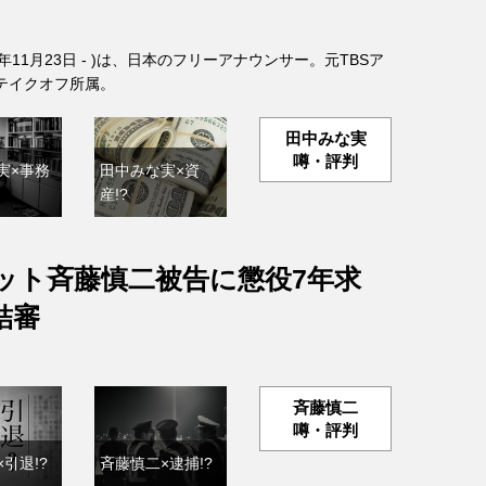
6年11月23日 - )は、日本のフリーアナウンサー。元TBSア
テイクオフ所属。
田中みな実
噂・評判
実×事務
田中みな実×資
産!?
ット斉藤慎二被告に懲役7年求
結審
斉藤慎二
噂・評判
引退!?
斉藤慎二×逮捕!?