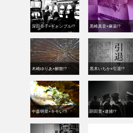
深田恭子×ギャンブル!?
黒崎真音×麻薬!?
木崎ゆりあ×解散!?
黒木いちか×引退!?
中森明菜×キモい!?
羽田寛×逮捕!?