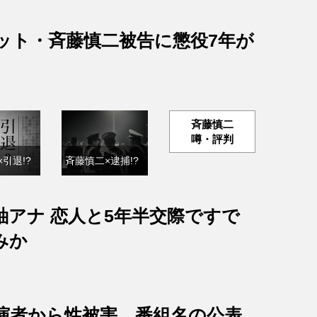
ット・斉藤慎二被告に懲役7年が
斉藤慎二
噂・評判
引退!?
斉藤慎二×逮捕!?
紬アナ 恋人と5年半交際ですで
みか
出演者から性被害、番組名の公表