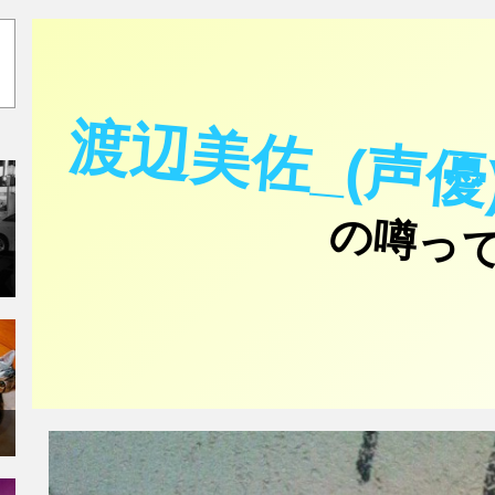
渡辺美佐_(声優
の噂っ