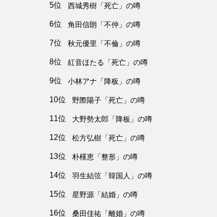
5位
西城秀樹「死亡」の噂
6位
角田信朗「不仲」の噂
7位
秋元優里「不倫」の噂
8位
紅音ほたる「死亡」の噂
9位
小林アナ「降板」の噂
10位
野際陽子「死亡」の噂
11位
大野勢太郎「降板」の噂
12位
松方弘樹「死亡」の噂
13位
朴槿恵「整形」の噂
14位
羽生結弦「韓国人」の噂
15位
星野源「結婚」の噂
16位
桑田佳祐「離婚」の噂