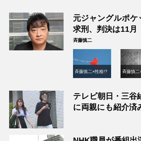
元ジャングルポケ
求刑、判決は11月
斉藤慎二
斉藤慎二×性格!?
斉藤慎二×
テレビ朝日・三谷
に両親にも紹介済
NHK職員が番組