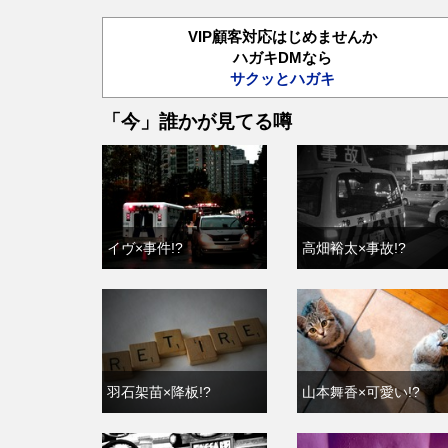
VIP顧客対応はじめませんか
ハガキDMなら
サクッとハガキ
「今」誰かが見てる噂
イヴ×事件!?
高畑裕太×事故!?
羽石架苗×降板!?
山本舞香×可愛い!?