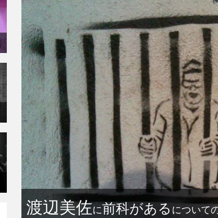
渡辺美佐
前科がある
に
について