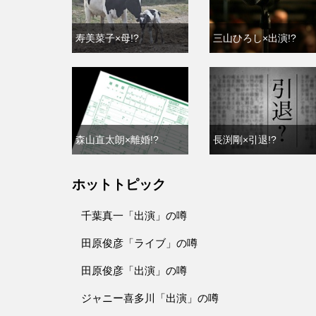
寿美菜子×母!?
三山ひろし×出演!?
森山直太朗×離婚!?
長渕剛×引退!?
ホットトピック
千葉真一「出演」の噂
田原俊彦「ライブ」の噂
田原俊彦「出演」の噂
ジャニー喜多川「出演」の噂