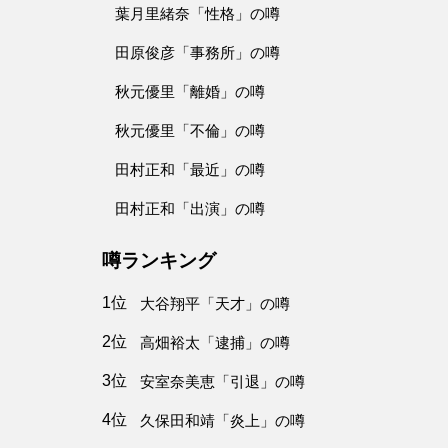
葉月里緒奈「性格」の噂
田原俊彦「事務所」の噂
秋元優里「離婚」の噂
秋元優里「不倫」の噂
田村正和「最近」の噂
田村正和「出演」の噂
噂ランキング
1位
大谷翔平「天才」の噂
2位
高畑裕太「逮捕」の噂
3位
安室奈美恵「引退」の噂
4位
久保田和靖「炎上」の噂