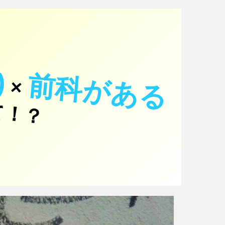
)
前科がある
×
て！？