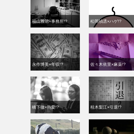
福山雅治×事務所!?
松岡禎丞×ハゲ!?
永作博美×年収!?
佐々木依里×麻薬!?
橋下徹×熱愛!?
桂木梨江×引退!?