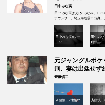
田中みな実
田中 みな実(たなか みなみ、198
ナウンサー。埼玉県朝霞市出身。
田中みな実×ヌー
田中みな
ド!?
所!?
元ジャングルポケ
刑、妻は出廷せず
斉藤慎二
斉藤慎二×性格!?
斉藤慎二×