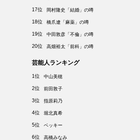
17位
岡村隆史「結婚」の噂
18位
橋爪遼「麻薬」の噂
19位
中田敦彦「不倫」の噂
20位
高畑裕太「前科」の噂
芸能人ランキング
1位
中山美穂
2位
前田敦子
3位
指原莉乃
4位
堀北真希
5位
ベッキー
6位
高橋みなみ