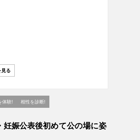
を見る
を体験!
相性を診断!
・妊娠公表後初めて公の場に姿