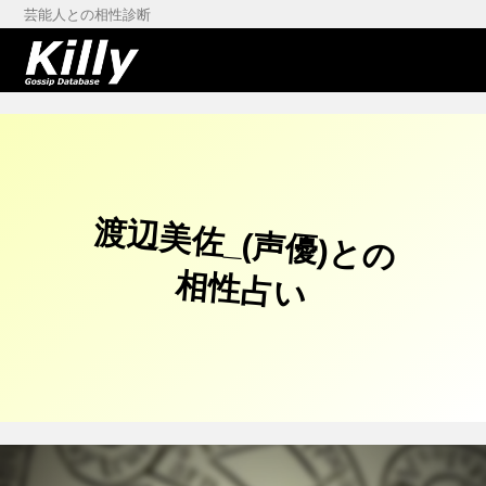
芸能人との相性診断
渡辺美佐_(声優)との
相性占い