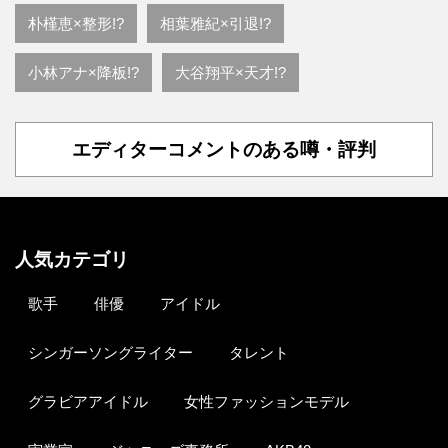
朴槿恵×整形!?
相葉雅紀×引退!?
小林アナ×降板!?
大谷翔平×天才!?
エディターコメントのある噂・評判
人気カテゴリ
歌手
俳優
アイドル
シンガーソングライター
タレント
グラビアアイドル
女性ファッションモデル