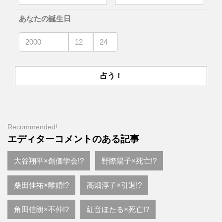
あなたの誕生日
Recommended!
エディターコメントのある記事
大谷翔平×創価学会!?
野際陽子×死亡!?
桑田佳祐×離婚!?
高畑淳子×引退!?
角田信朗×不仲!?
紅音ほたる×死亡!?