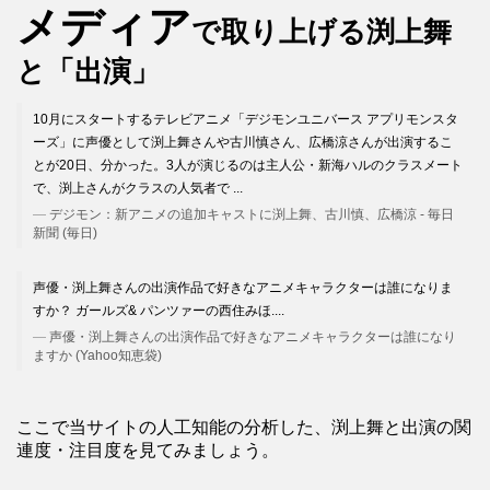
メディア
で取り上げる渕上舞
と「出演」
10月にスタートするテレビアニメ「デジモンユニバース アプリモンスタ
ーズ」に声優として渕上舞さんや古川慎さん、広橋涼さんが出演するこ
とが20日、分かった。3人が演じるのは主人公・新海ハルのクラスメート
で、渕上さんがクラスの人気者で ...
デジモン：新アニメの追加キャストに渕上舞、古川慎、広橋涼 - 毎日
新聞 (毎日)
声優・渕上舞さんの出演作品で好きなアニメキャラクターは誰になりま
すか？ ガールズ& パンツァーの西住みほ....
声優・渕上舞さんの出演作品で好きなアニメキャラクターは誰になり
ますか (Yahoo知恵袋)
ここで当サイトの人工知能の分析した、渕上舞と出演の関
連度・注目度を見てみましょう。