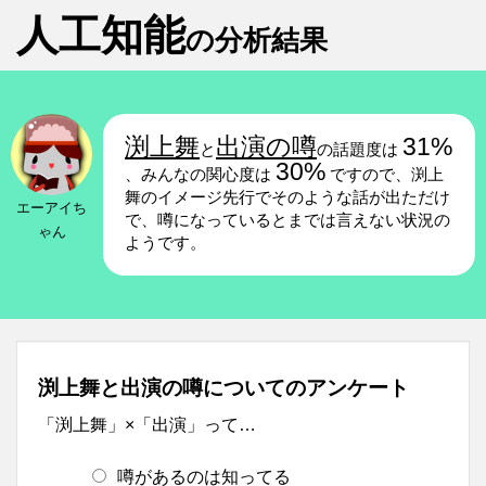
人工知能
の分析結果
渕上舞
出演の噂
31%
と
の話題度は
30%
、みんなの関心度は
ですので、渕上
舞のイメージ先行でそのような話が出ただけ
エーアイち
で、噂になっているとまでは言えない状況の
ゃん
ようです。
渕上舞と出演の噂についてのアンケート
「渕上舞」×「出演」って…
噂があるのは知ってる