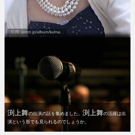
引用: prcm.jp/album/kuma...
渕上舞
渕上舞
の出演の話を集めました。
の活躍は出
演という形でも見られるのでしょうか。