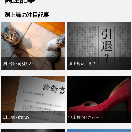
渕上舞の注目記事
渕上舞×可愛い!?
渕上舞×引退!?
渕上舞×病気!?
渕上舞×セクシー!?