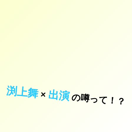
渕上舞
出演
×
の噂って！？