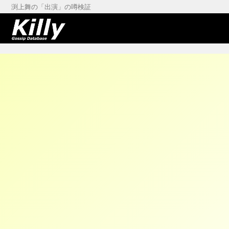
渕上舞の「出演」の噂検証