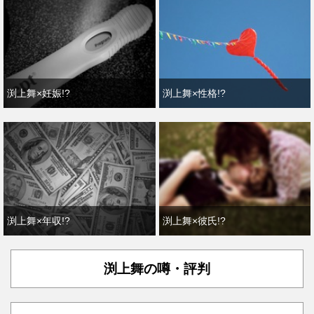
渕上舞×妊娠!?
渕上舞×性格!?
渕上舞×年収!?
渕上舞×彼氏!?
渕上舞の噂・評判