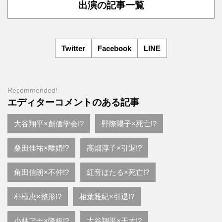
出演の記事一覧
Twitter
Facebook
LINE
Recommended!
エディターコメントのある記事
大谷翔平×創価学会!?
野際陽子×死亡!?
桑田佳祐×離婚!?
高畑淳子×引退!?
角田信朗×不仲!?
紅音ほたる×死亡!?
朴槿恵×整形!?
相葉雅紀×引退!?
小林アナ×降板!?
大谷翔平×天才!?