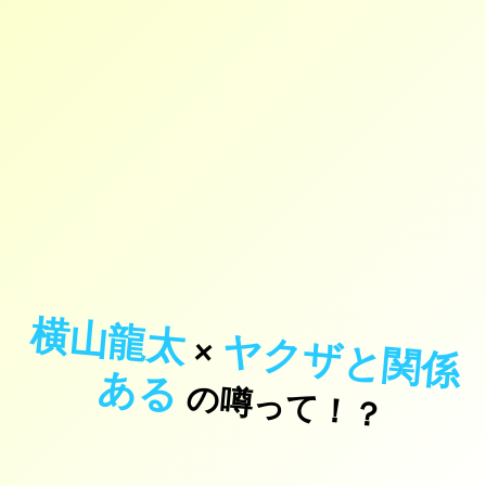
横山龍太
ヤ
ク
ザ
と
関
係
×
あ
る
の噂って！？