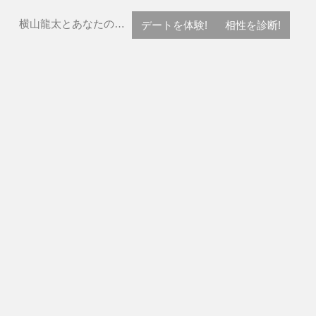
横山龍太とあなたの…
デートを体験!
相性を診断!