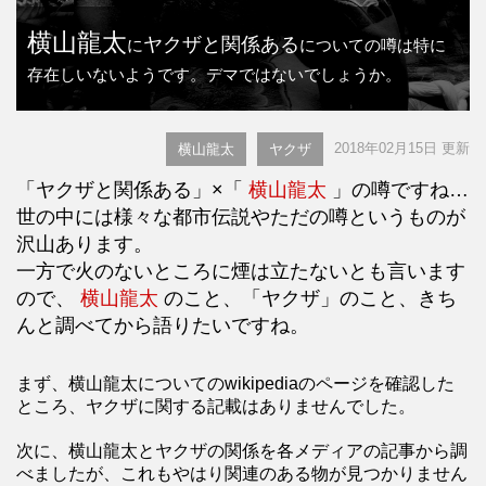
横山龍太
ヤクザと関係ある
に
についての噂は特に
存在しいないようです。デマではないでしょうか。
2018年02月15日 更新
横山龍太
ヤクザ
「ヤクザと関係ある」×「
横山龍太
」の噂ですね…
世の中には様々な都市伝説やただの噂というものが
沢山あります。
一方で火のないところに煙は立たないとも言います
ので、
横山龍太
のこと、「ヤクザ」のこと、きち
んと調べてから語りたいですね。
まず、横山龍太についてのwikipediaのページを確認した
ところ、ヤクザに関する記載はありませんでした。
次に、横山龍太とヤクザの関係を各メディアの記事から調
べましたが、これもやはり関連のある物が見つかりません