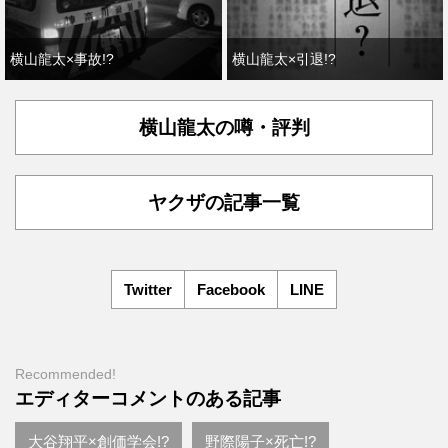
横山龍太×事故!?
横山龍太×引退!?
横山龍太の噂・評判
ヤクザの記事一覧
Twitter
Facebook
LINE
Recommended!
エディターコメントのある記事
大谷翔平×創価学会!?
野際陽子×死亡!?