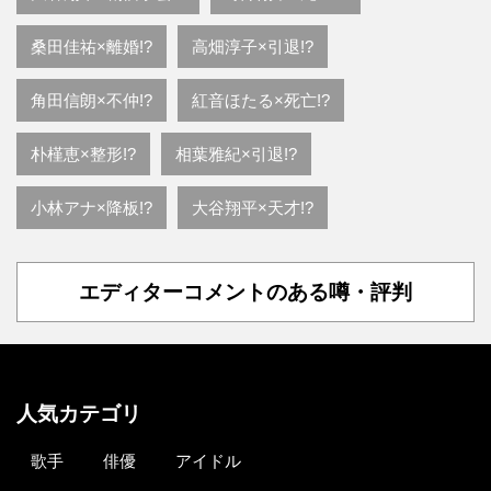
桑田佳祐×離婚!?
高畑淳子×引退!?
角田信朗×不仲!?
紅音ほたる×死亡!?
朴槿恵×整形!?
相葉雅紀×引退!?
小林アナ×降板!?
大谷翔平×天才!?
エディターコメントのある噂・評判
人気カテゴリ
歌手
俳優
アイドル