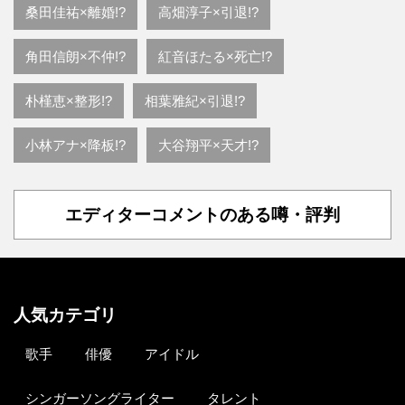
桑田佳祐×離婚!?
高畑淳子×引退!?
角田信朗×不仲!?
紅音ほたる×死亡!?
朴槿恵×整形!?
相葉雅紀×引退!?
小林アナ×降板!?
大谷翔平×天才!?
エディターコメントのある噂・評判
人気カテゴリ
歌手
俳優
アイドル
シンガーソングライター
タレント