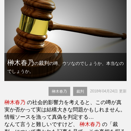
榊木春乃
裁判
の
の噂、ウソなのでしょうか、本当なの
でしょうか。
2018年04月24日 更新
榊木春乃
裁判
榊木春乃
の社会的影響力を考えると、この噂が真
実か否かって実は結構大きな問題かもしれません。
情報ソースを漁って真偽を判定する…
なんて言うと難しいですけど、
榊木春乃
の「裁