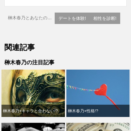
榊木春乃とあなたの…
デートを体験!
相性を診断!
関連記事
榊木春乃の注目記事
榊木春乃×キャラと合わない!?
榊木春乃×性格!?