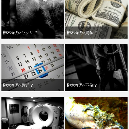
榊木春乃×ヤクザ!?
榊木春乃×資産!?
榊木春乃×最近!?
榊木春乃×不倫!?