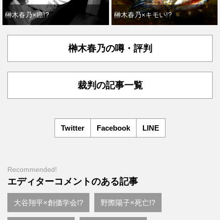
榊木春乃×癌!?
榊木春乃×キモい!?
榊木春乃の噂・評判
裁判の記事一覧
Twitter
Facebook
LINE
Recommended!
エディターコメントのある記事
大谷翔平×創価学会!?
野際陽子×死亡!?