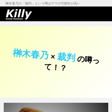
榊木春乃の「裁判」という噂はデマの可能性が高い
榊木春乃
裁判
×
の
噂
っ
！
て
？