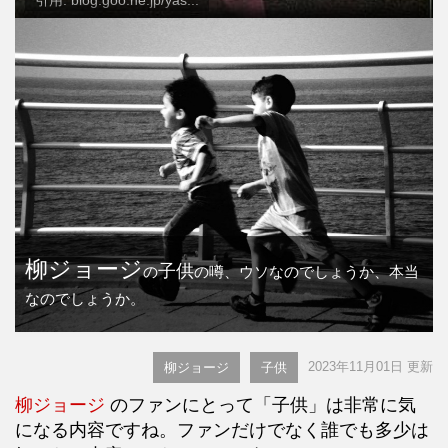
引用: blog.goo.ne.jp/yas...
柳ジョージ
子供
の
の噂、ウソなのでしょうか、本当
なのでしょうか。
2023年11月01日 更新
柳ジョージ
子供
柳ジョージ
のファンにとって「子供」は非常に気
になる内容ですね。ファンだけでなく誰でも多少は