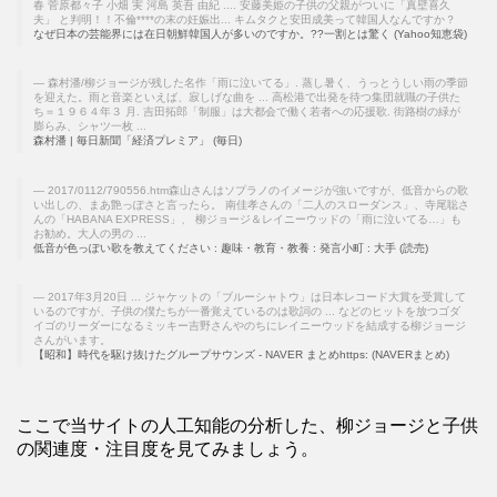
春 菅原都々子 小畑 実 河島 英吾 由紀 .... 安藤美姫の子供の父親がついに「真壁喜久
夫」 と判明！！不倫****の末の妊娠出... キムタクと安田成美って韓国人なんですか？
なぜ日本の芸能界には在日朝鮮韓国人が多いのですか。??一割とは驚く (Yahoo知恵袋)
森村潘/柳ジョージが残した名作「雨に泣いてる」. 蒸し暑く、うっとうしい雨の季節
を迎えた。雨と音楽といえば、寂しげな曲を ... 高松港で出発を待つ集団就職の子供た
ち＝１９６４年３ 月. 吉田拓郎「制服」は大都会で働く若者への応援歌. 街路樹の緑が
膨らみ、シャツ一枚 ...
森村潘 | 毎日新聞「経済プレミア」 (毎日)
2017/0112/790556.htm森山さんはソプラノのイメージが強いですが、低音からの歌
い出しの、まあ艶っぽさと言ったら。 南佳孝さんの「二人のスローダンス」、寺尾聡さ
んの「HABANA EXPRESS」、 柳ジョージ＆レイニーウッドの「雨に泣いてる…」も
お勧め。大人の男の ...
低音が色っぽい歌を教えてください : 趣味・教育・教養 : 発言小町 : 大手 (読売)
2017年3月20日 ... ジャケットの「ブルーシャトウ」は日本レコード大賞を受賞して
いるのですが、子供の僕たちが一番覚えているのは歌詞の ... などのヒットを放つゴダ
イゴのリーダーになるミッキー吉野さんやのちにレイニーウッドを結成する柳ジョージ
さんがいます。
【昭和】時代を駆け抜けたグループサウンズ - NAVER まとめhttps: (NAVERまとめ)
ここで当サイトの人工知能の分析した、柳ジョージと子供
の関連度・注目度を見てみましょう。