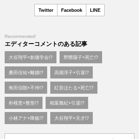
Twitter
Facebook
LINE
Recommended!
エディターコメントのある記事
大谷翔平×創価学会!?
野際陽子×死亡!?
桑田佳祐×離婚!?
高畑淳子×引退!?
角田信朗×不仲!?
紅音ほたる×死亡!?
朴槿恵×整形!?
相葉雅紀×引退!?
小林アナ×降板!?
大谷翔平×天才!?