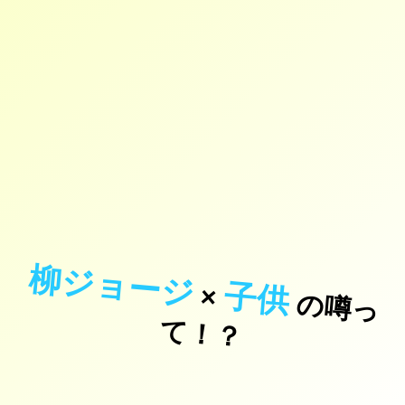
柳ジョージ
子供
×
の
噂
っ
！
て
？