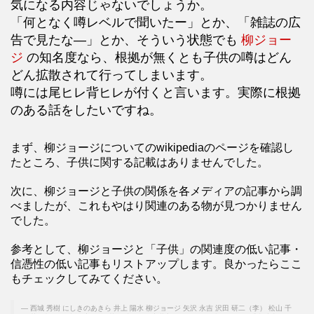
気になる内容じゃないでしょうか。
「何となく噂レベルで聞いたー」とか、「雑誌の広
告で見たな―」とか、そういう状態でも
柳ジョー
ジ
の知名度なら、根拠が無くとも子供の噂はどん
どん拡散されて行ってしまいます。
噂には尾ヒレ背ヒレが付くと言います。実際に根拠
のある話をしたいですね。
まず、柳ジョージについてのwikipediaのページを確認し
たところ、子供に関する記載はありませんでした。
次に、柳ジョージと子供の関係を各メディアの記事から調
べましたが、これもやはり関連のある物が見つかりません
でした。
参考として、柳ジョージと「子供」の関連度の低い記事・
信憑性の低い記事もリストアップします。良かったらここ
もチェックしてみてください。
西城 秀樹 にしきのあきら 井上 陽水 柳ジョージ 矢沢 永吉 沢田 研二（李） 松山 千