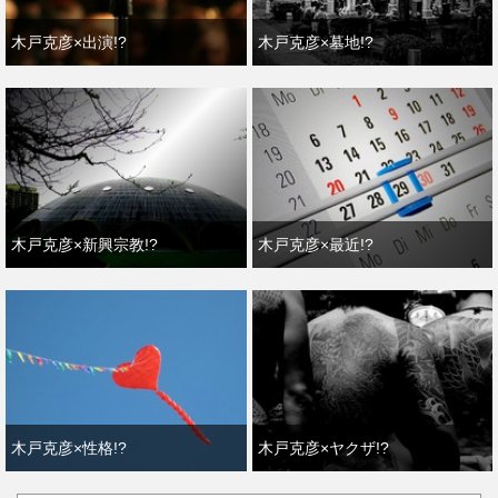
木戸克彦×出演!?
木戸克彦×墓地!?
木戸克彦×新興宗教!?
木戸克彦×最近!?
木戸克彦×性格!?
木戸克彦×ヤクザ!?