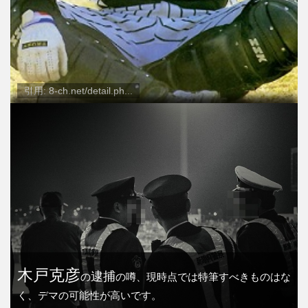
引用: 8-ch.net/detail.ph...
木戸克彦
逮捕
の
の噂、現時点では特筆すべきものはな
く、デマの可能性が高いです。