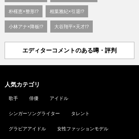
朴槿恵×整形!?
相葉雅紀×引退!?
小林アナ×降板!?
大谷翔平×天才!?
エディターコメントのある噂・評判
人気カテゴリ
歌手
俳優
アイドル
シンガーソングライター
タレント
グラビアアイドル
女性ファッションモデル