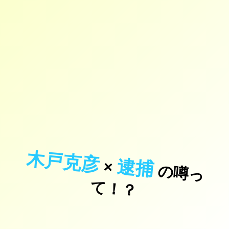
木戸克彦
逮捕
×
の
噂
っ
！
て
？