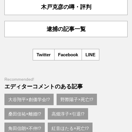
木戸克彦の噂・評判
逮捕の記事一覧
Twitter
Facebook
LINE
Recommended!
エディターコメントのある記事
大谷翔平×創価学会!?
野際陽子×死亡!?
桑田佳祐×離婚!?
高畑淳子×引退!?
角田信朗×不仲!?
紅音ほたる×死亡!?