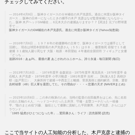
チェックしてみてください。
2014年4月9日 ... 阪神タイガースのＧＭ補佐の木戸克彦氏。過去に何度か阪神タイ
ガース ... 阪神の日本一になったときの捕手の木戸 克彦はなぜ監督候補にならなかっ
た... 阪神 木戸ヘッドGM補佐 ... 6元木大介の逮捕ありますか？ 7【死去】元プロ野球選
手で ...
阪神タイガースのGM補佐の木戸克彦氏。過去に何度か阪神タイガ (Yahoo知恵袋)
2016年7月6日 ... １９７８年の初優勝時の主将で、阪神タイガースでは捕手として
活躍し、現在は球団本部部長の木戸克彦さん（５５）はＯＢ ... 傷害致死 容疑で１５歳
逮捕 ３１歳知人蹴り死なす 大阪・柏原 · 本田望結 ４年連続全国切符 フィギュアと女優
「どっち ...
追跡2016：あぁPL、最後の夏 あこがれのユニホーム、誇り永遠 - 毎日新聞 (毎日)
2013年7月16日 ... ・1974年度卒 金森栄治・1975年度卒 尾花高夫・1978年度卒 金
石昭人 木戸克彦・ 1979年度卒 小早川毅彦・1981年度卒 吉村 .... 【転落人生】高樹沙
耶（益戸育江）、 大麻所持で逮捕⇒中西圭三と離婚、菅原真樹と婚約解消、宗教、選挙
吉村禎章（48）巨人軍を退団してた。その理由が・・・＜悲運の天才 (NAVERまとめ)
2015年10月8日 ... この本の執筆のため、当時の監督の吉田義男をはじめ、先に名前
の出た主軸の４人、 ヘッドコーチだった土井淳、守備・走塁コーチだった一枝修
平、“陰のまとめ役”川藤、 脇役として優勝に貢献した平田勝男、木戸克彦、さらにはグ
ラウンド ...
「1985 猛虎がひとつになった年」…鷲田康さん : ライフ : 読売新聞 (読売)
ここで当サイトの人工知能の分析した、木戸克彦と逮捕の